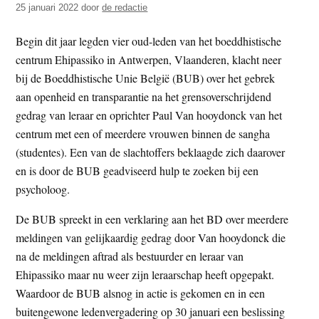
25 januari 2022
door
de redactie
t
e
e
s
Begin dit jaar legden vier oud-leden van het boeddhistische
i
centrum Ehipassiko in Antwerpen, Vlaanderen, klacht neer
t
bij de Boeddhistische Unie België (BUB) over het gebrek
e
aan openheid en transparantie na het grensoverschrijdend
gedrag van leraar en oprichter Paul Van hooydonck van het
centrum met een of meerdere vrouwen binnen de sangha
(studentes). Een van de slachtoffers beklaagde zich daarover
en is door de BUB geadviseerd hulp te zoeken bij een
psycholoog.
De BUB spreekt in een verklaring aan het BD over meerdere
meldingen van gelijkaardig gedrag door Van hooydonck die
na de meldingen aftrad als bestuurder en leraar van
Ehipassiko maar nu weer zijn leraarschap heeft opgepakt.
Waardoor de BUB alsnog in actie is gekomen en in een
buitengewone ledenvergadering op 30 januari een beslissing