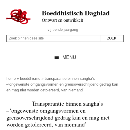
Door
Skip
Spring
Spring
Boeddhistisch Dagblad
naar
to
naar
naar
de
secondary
de
de
Ontwart en ontwikkelt
hoofd
menu
eerste
voettekst
Header
vijftiende jaargang
inhoud
sidebar
Rechts
Z
Z
o
o
e
e
MENU
k
k
b
o
i
p
home
»
boeddhisme
»
transparantie binnen sangha’s
n
–‘ongewenste omgangsvormen en grensoverschrijdend gedrag kan
d
en mag niet worden getolereerd, van niemand’
n
e
e
z
Transparantie binnen sangha’s
n
–‘ongewenste omgangsvormen en
e
d
grensoverschrijdend gedrag kan en mag niet
s
e
worden getolereerd, van niemand’
i
z