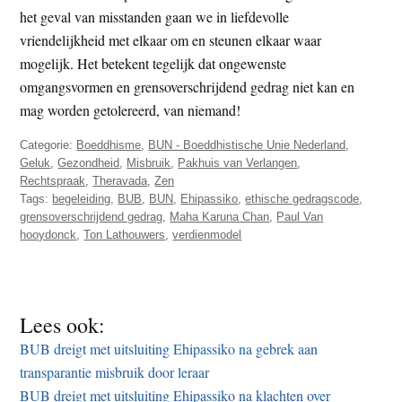
het geval van misstanden gaan we in liefdevolle
vriendelijkheid met elkaar om en steunen elkaar waar
mogelijk. Het betekent tegelijk dat ongewenste
omgangsvormen en grensoverschrijdend gedrag niet kan en
mag worden getolereerd, van niemand!
Categorie:
Boeddhisme
,
BUN - Boeddhistische Unie Nederland
,
Geluk
,
Gezondheid
,
Misbruik
,
Pakhuis van Verlangen
,
Rechtspraak
,
Theravada
,
Zen
Tags:
begeleiding
,
BUB
,
BUN
,
Ehipassiko
,
ethische gedragscode
,
grensoverschrijdend gedrag
,
Maha Karuna Chan
,
Paul Van
hooydonck
,
Ton Lathouwers
,
verdienmodel
Lees ook:
BUB dreigt met uitsluiting Ehipassiko na gebrek aan
transparantie misbruik door leraar
BUB dreigt met uitsluiting Ehipassiko na klachten over