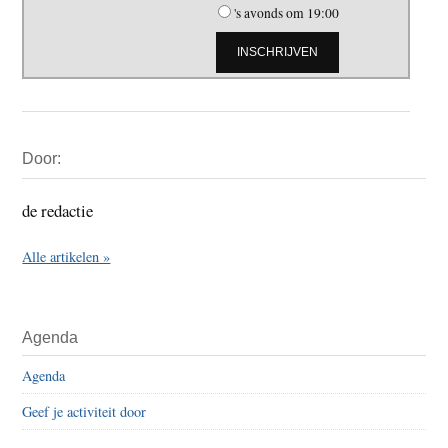
's avonds om 19:00
Primaire
Door:
Sidebar
de redactie
Alle artikelen »
Agenda
Agenda
Geef je activiteit door