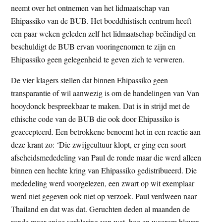
neemt over het ontnemen van het lidmaatschap van
Ehipassiko van de BUB. Het boeddhistisch centrum heeft
een paar weken geleden zelf het lidmaatschap beëindigd en
beschuldigt de BUB ervan vooringenomen te zijn en
Ehipassiko geen gelegenheid te geven zich te verweren.
De vier klagers stellen dat binnen Ehipassiko geen
transparantie of wil aanwezig is om de handelingen van Van
hooydonck bespreekbaar te maken. Dat is in strijd met de
ethische code van de BUB die ook door Ehipassiko is
geaccepteerd. Een betrokkene benoemt het in een reactie aan
deze krant zo: ‘Die zwijgcultuur klopt, er ging een soort
afscheidsmededeling van Paul de ronde maar die werd alleen
binnen een hechte kring van Ehipassiko gedistribueerd. Die
mededeling werd voorgelezen, een zwart op wit exemplaar
werd niet gegeven ook niet op verzoek. Paul verdween naar
Thailand en dat was dat. Geruchten deden al maanden de
ronde maar enige verklaring van wat, hoe en waarom bleven