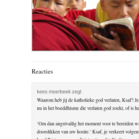
Lees
Reacties
Interacties
kees moerbeek
zegt
Waarom heb jij de katholieke god verlaten, Ksaf? Je 
nu in het boeddhisme die verlaten god zoekt, of is h
‘Om dan angstvallig het moment voor te bereiden waar
doorslikken van uw hostie.’ Ksaf, je verkeert volgens