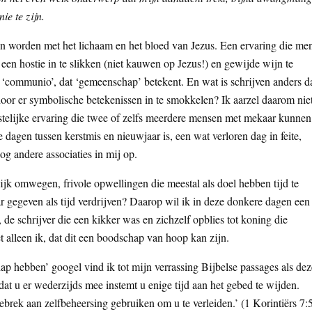
e te zijn.
één worden met het lichaam en het bloed van Jezus. Een ervaring die me
en hostie in te slikken (niet kauwen op Jezus!) en gewijde wijn te
‘communio’, dat ‘gemeenschap’ betekent. En wat is schrijven anders d
or er symbolische betekenissen in te smokkelen? Ik aarzel daarom nie
stelijke ervaring die twee of zelfs meerdere mensen met mekaar kunnen
agen tussen kerstmis en nieuwjaar is, een wat verloren dag in feite,
g andere associaties in mij op.
rlijk omwegen, frivole opwellingen die meestal als doel hebben tijd te
 gegeven als tijd verdrijven? Daarop wil ik in deze donkere dagen een
 de schrijver die een kikker was en zichzelf opblies tot koning die
het alleen ik, dat dit een boodschap van hoop kan zijn.
 hebben’ googel vind ik tot mijn verrassing Bijbelse passages als dez
dat u er wederzijds mee instemt u enige tijd aan het gebed te wijden.
rek aan zelfbeheersing gebruiken om u te verleiden.’ (1 Korintiërs 7:5