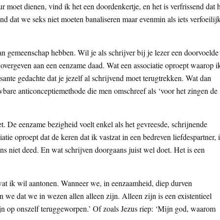
r moet dienen, vind ik het een doordenkertje, en het is verfrissend dat 
d dat we seks niet moeten banaliseren maar evenmin als iets verfoeilij
n gemeenschap hebben. Wil je als schrijver bij je lezer een doorvoelde
 overgeven aan een eenzame daad. Wat een associatie oproept waarop i
ssante gedachte dat je jezelf al schrijvend moet terugtrekken. Wat dan
wbare anticonceptiemethode die men omschreef als ‘voor het zingen de
niet. De eenzame bezigheid voelt enkel als het gevreesde, schrijnende
iatie oproept dat de keren dat ik vastzat in een bedreven liefdespartner, 
ns niet deed. En wat schrijven doorgaans juist wel doet. Het is een
n wat ik wil aantonen. Wanneer we, in eenzaamheid, diep durven
 we dat we in wezen allen alleen zijn. Alleen zijn is een existentieel
jn op onszelf teruggeworpen.’ Of zoals Jezus riep: ‘Mijn god, waarom