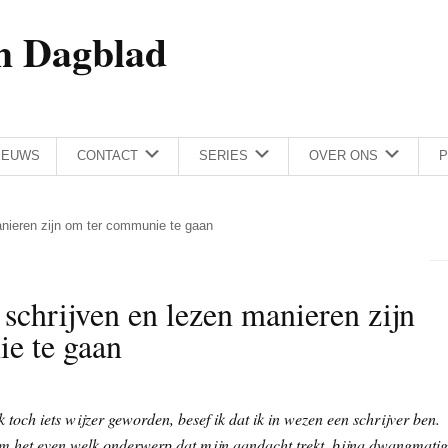
h Dagblad
IEUWS
CONTACT
SERIES
OVER ONS
P
nieren zijn om ter communie te gaan
chrijven en lezen manieren zijn
e te gaan
jk toch iets wijzer geworden, besef ik dat ik in wezen een schrijver ben.
k om het even welk onderwerp dat mijn aandacht trekt, bijna dwangmatig