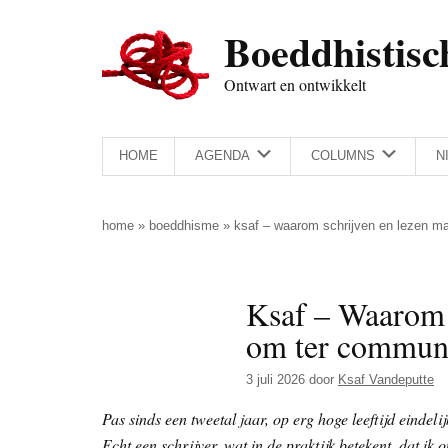
Door
Skip
Spring
Spring
Boeddhistisc
naar
to
naar
naar
de
secondary
de
de
Ontwart en ontwikkelt
hoofd
menu
eerste
voettekst
inhoud
sidebar
HOME
AGENDA
COLUMNS
N
home
»
boeddhisme
»
ksaf – waarom schrijven en lezen ma
Ksaf – Waarom s
om ter communi
3 juli 2026
door
Ksaf Vandeputte
Pas sinds een tweetal jaar, op erg hoge leeftijd eindeli
Echt een schrijver, wat in de praktijk betekent, dat i