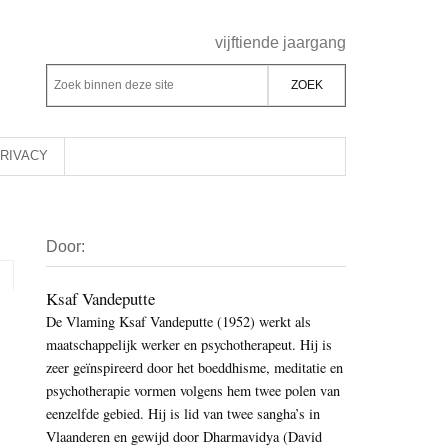
Header
vijftiende jaargang
Rechts
Z
Z
o
o
e
e
k
k
RIVACY
b
o
i
p
Primaire
n
d
Door:
Sidebar
n
e
e
z
Ksaf Vandeputte
n
De Vlaming Ksaf Vandeputte (1952) werkt als
e
d
maatschappelijk werker en psychotherapeut. Hij is
s
e
zeer geïnspireerd door het boeddhisme, meditatie en
i
z
psychotherapie vormen volgens hem twee polen van
t
e
eenzelfde gebied. Hij is lid van twee sangha’s in
e
Vlaanderen en gewijd door Dharmavidya (David
s