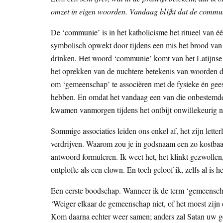
omzet in eigen woorden. Vandaag blijkt dat de communi
De ‘communie’ is in het katholicisme het ritueel van 
symbolisch opwekt door tijdens een mis het brood van e
drinken. Het woord ‘communie’ komt van het Latijnse 
het oprekken van de nuchtere betekenis van woorden do
om ‘gemeenschap’ te associëren met de fysieke én gee
hebben. En omdat het vandaag een van die onbestemde d
kwamen vanmorgen tijdens het ontbijt onwillekeurig no
Sommige associaties leiden ons enkel af, het zijn lette
verdrijven. Waarom zou je in godsnaam een zo kostbaar
antwoord formuleren. Ik weet het, het klinkt gezwollen,
ontplofte als een clown. En toch geloof ik, zelfs al is 
Een eerste boodschap. Wanneer ik de term ‘gemeenschap
‘Weiger elkaar de gemeenschap niet, of het moest zijn 
Kom daarna echter weer samen; anders zal Satan uw geb