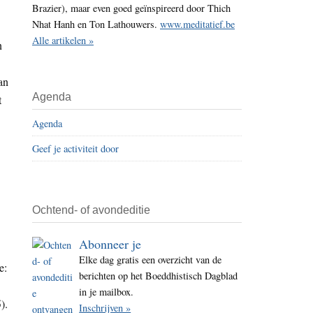
Brazier), maar even goed geïnspireerd door Thich
i
Nhat Hanh en Ton Lathouwers.
www.meditatief.be
t
Alle artikelen »
n
e
an
Agenda
t
Agenda
Geef je activiteit door
Ochtend- of avondeditie
Abonneer je
Elke dag gratis een overzicht van de
e:
berichten op het Boeddhistisch Dagblad
in je mailbox.
).
Inschrijven »