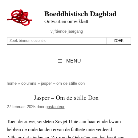
Door
Skip
Spring
Spring
Boeddhistisch Dagblad
naar
to
naar
naar
de
secondary
de
de
Ontwart en ontwikkelt
hoofd
menu
eerste
voettekst
Header
vijftiende jaargang
inhoud
sidebar
Rechts
Z
Z
o
o
e
e
MENU
k
k
b
o
i
p
home
»
columns
»
jasper – om de stille don
n
d
Jasper – Om de stille Don
n
e
e
27 februari 2025
door
gastauteur
z
n
e
d
Toen de ouwe, versleten Sovjet-Unie aan haar einde kwam
s
e
hebben de oude landen ervan de failliete unie verdeeld.
i
z
Althans dat vinden ze. Zo zou de Oekraïne van het bezit van