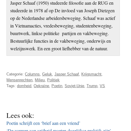
Jasper Schaaf (1950) studeerde filosofie aan de RUG en
studeerde in 1978 af op De invloed van Joseph Dietzgen
op de Nederlandse arbeidersbeweging. Schaaf was actief
in Vietnamacties, vredesbeweging, studentenbeweging,
buurtwerk, linkse politieke partijen en vakbeweging.
Bestuurlijke functies in de vakbeweging, onderwijs en
welzijnswerk. En een groot liefhebber van de natuur.
Categorie:
Columns
,
Geluk
,
Jasper Schaaf
,
Krijgsmacht
,
Mensenrechten
,
Milieu
,
Politiek
Tags:
domheid
,
Oekraïne
,
Poetin
,
Sovjet-Unie
,
Trump
,
VS
Lees ook:
Poetin schrijft een ‘brief aan een vriend’
‘De vormen van vrijheid moeten dagelijkse praktijk zijn’