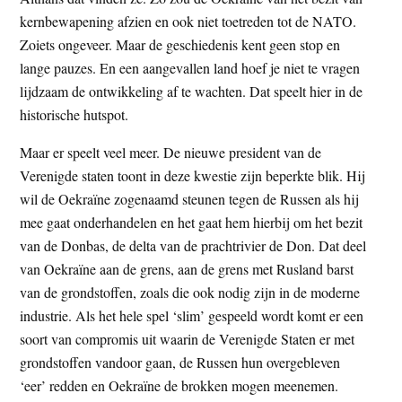
t
e
kernbewapening afzien en ook niet toetreden tot de NATO.
e
s
Zoiets ongeveer. Maar de geschiedenis kent geen stop en
i
lange pauzes. En een aangevallen land hoef je niet te vragen
t
lijdzaam de ontwikkeling af te wachten. Dat speelt hier in de
e
historische hutspot.
Maar er speelt veel meer. De nieuwe president van de
Verenigde staten toont in deze kwestie zijn beperkte blik. Hij
wil de Oekraïne zogenaamd steunen tegen de Russen als hij
mee gaat onderhandelen en het gaat hem hierbij om het bezit
van de Donbas, de delta van de prachtrivier de Don. Dat deel
van Oekraïne aan de grens, aan de grens met Rusland barst
van de grondstoffen, zoals die ook nodig zijn in de moderne
industrie. Als het hele spel ‘slim’ gespeeld wordt komt er een
soort van compromis uit waarin de Verenigde Staten er met
grondstoffen vandoor gaan, de Russen hun overgebleven
‘eer’ redden en Oekraïne de brokken mogen meenemen.