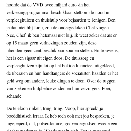
hoorde dat de VVD twee miljard euro -in het
t
e
verkiezingsprogramma- beschikbaar stelt om de nood in
e
s
verpleeghuizen en thuishulp voor bejaarden te lenigen. Ben
i
je dan niet blij Joop, zou de ondergedoken Chef vragen.
t
Nee, Chef, ik ben helemaal niet blij. Ik weet zeker dat als er
e
op 15 maart geen verkiezingen zouden zijn, deze
liberalen geen cent beschikbaar zouden stellen. En trouwens,
het is een sigaar uit eigen doos. De thuiszorg en
verpleeghuizen zijn tot op het bot toe financieel uitgekleed,
de liberalen en hun handlangers de socialisten haalden er het
geld weg om andere, leuke dingen te doen. Over de ruggen
van zieken en hulpbehoevenden en hun verzorgers. Foei,
schande.
De telefoon rinkelt, tring, tring. ‘Joop, hier spreekt je
boeddhistisch leraar. Ik heb toch ooit met jou besproken, je
ingepeperd, dat, potverdomme, godverdergodver, woede een
slechte raadsman is. Woede maakt ziek. Dat je vertoornd