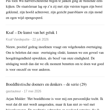
Pas toen Wu hartverscheurend begon te janken ging de bediende eens
kijken. De staatsleraar lag op z’n zij met zijn vuisten tegen zijn borst
geklemd, zijn hoofd achterover, zijn gezicht paarsblauw en zijn mond
en ogen wijd opengesperd.
Ksaf – De kunst van het geluk 1
Ksaf Vandeputte - 22 juli 2026
Nieuw, positief gedrag inoefenen vraagt om volgehouden overtuiging.
Om te beletten dat onze overtuiging slinkt, kunnen we een gevoel van
hoogdringendheid opwekken, als besef van onze eindigheid. De
uitdaging wordt dan dat we elk moment benutten om te doen wat goed
is voor onszelf en voor anderen.
Boeddhistische doeners en denkers – de serie (29)
gastauteur - 17 mei 2026
Arjan Mulder: 'Het boeddhisme is voor mij een persoonlijke tocht. Ik
weet dat dit niet wordt aangeraden, maar ik kan niet zo veel met
bijeenkomsten. De meditatie-ochtenden en weekend-retraites die ik