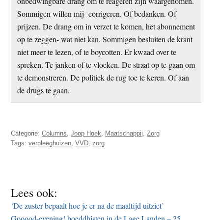
onbedwingbare drang om te reageren zijn waargenomen.
Sommigen willen mij corrigeren. Of bedanken. Of
prijzen. De drang om in verzet te komen, het abonnement
op te zeggen- wat niet kan. Sommigen besluiten de krant
niet meer te lezen, of te boycotten. Er kwaad over te
spreken. Te janken of te vloeken. De straat op te gaan om
te demonstreren. De politiek de rug toe te keren. Of aan
de drugs te gaan.
Categorie:
Columns
,
Joop Hoek
,
Maatschappij
,
Zorg
Tags:
verpleeghuizen
,
VVD
,
zorg
Lees ook:
‘De zuster bepaalt hoe je er na de maaltijd uitziet’
Gooood-evening! boeddhisten in de Lage Landen – 25