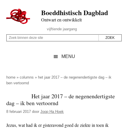
Door
Skip
Spring
Spring
Boeddhistisch Dagblad
naar
to
naar
naar
de
secondary
de
de
Ontwart en ontwikkelt
hoofd
menu
eerste
voettekst
Header
vijftiende jaargang
inhoud
sidebar
Rechts
Z
Z
o
o
e
e
MENU
k
k
b
o
i
p
home
»
columns
»
het jaar 2017 – de negenendertigste dag – ik
n
ben vertoornd
d
n
e
Het jaar 2017 – de negenendertigste
e
z
dag – ik ben vertoornd
n
e
d
8 februari 2017
door
Joop Ha Hoek
s
e
i
Jezus, wat had ik er gisteravond goed de ziekte in toen ik
z