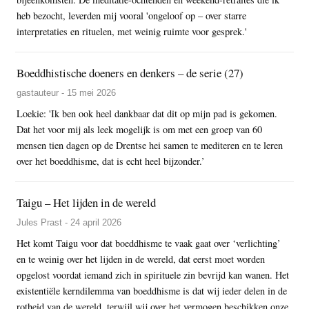
heb bezocht, leverden mij vooral 'ongeloof op – over starre
interpretaties en rituelen, met weinig ruimte voor gesprek.'
Boeddhistische doeners en denkers – de serie (27)
gastauteur - 15 mei 2026
Loekie: 'Ik ben ook heel dankbaar dat dit op mijn pad is gekomen.
Dat het voor mij als leek mogelijk is om met een groep van 60
mensen tien dagen op de Drentse hei samen te mediteren en te leren
over het boeddhisme, dat is echt heel bijzonder.’
Taigu – Het lijden in de wereld
Jules Prast - 24 april 2026
Het komt Taigu voor dat boeddhisme te vaak gaat over ‘verlichting’
en te weinig over het lijden in de wereld, dat eerst moet worden
opgelost voordat iemand zich in spirituele zin bevrijd kan wanen. Het
existentiële kerndilemma van boeddhisme is dat wij ieder delen in de
rotheid van de wereld, terwijl wij over het vermogen beschikken onze