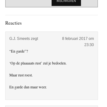
Lees
Reacties
Interacties
G.J. Smeets
zegt
8 februari 2017 om
23:30
“En garde”?
‘Op de plaaaaats rust’ zul je bedoelen.
Maar rust roest.
En garde dan maar weer.