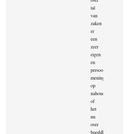
tal
van
zaken
er
een
zeer
eigen
en
persoonlijke
mening
op
nahoudt,
of
het
nu
over
boeddhisme