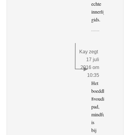
echte
innerlijke
gids.
Kay
zegt
17 juli
2016 om
10:35
Het
boeddhistisch
8voudige
pad,
mindfulness
is
bij