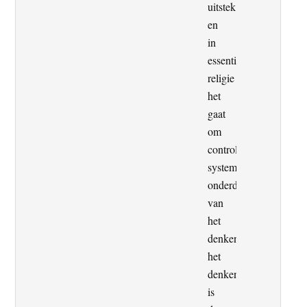
uitstek
en
in
essentie
religie
het
gaat
om
controle,
systematische
onderdrukken
van
het
denken,
het
denken
is