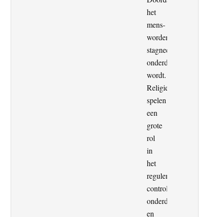
het
mens-
worden
stagneert,
onderdruk
wordt.
Religie
spelen
een
grote
rol
in
het
reguleren,
controleren,
onderdrukken
en