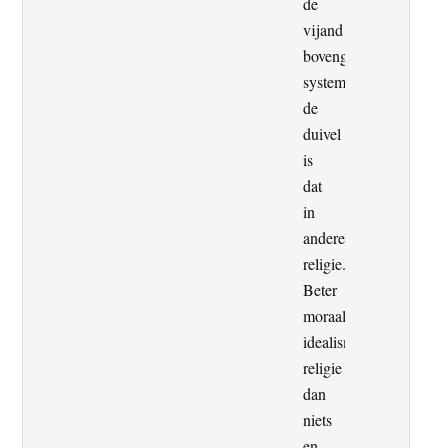
de
vijand
bovengenoemde
systemen,
de
duivel
is
dat
in
andere
religie.
Beter
moraal,
idealisme,
religie
dan
niets
en