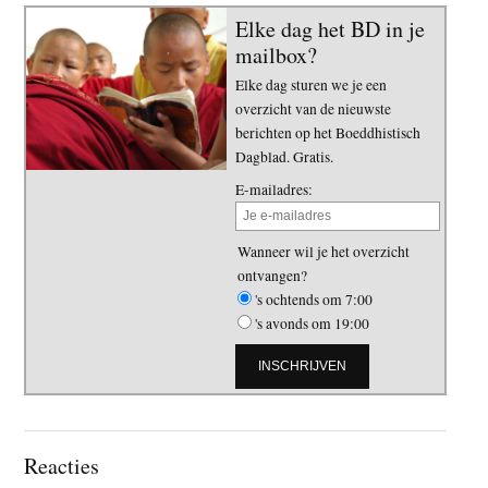
Elke dag het BD in je
mailbox?
Elke dag sturen we je een
overzicht van de nieuwste
berichten op het Boeddhistisch
Dagblad. Gratis.
E-mailadres:
Wanneer wil je het overzicht
ontvangen?
's ochtends om 7:00
's avonds om 19:00
Lees
Reacties