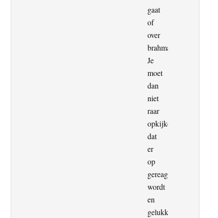
gaat
of
over
brahmanen.
Je
moet
dan
niet
raar
opkijken
dat
er
op
gereageerd
wordt
en
gelukkig