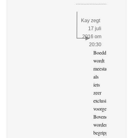
Kay
zegt
17 juli
2016 om
20:30
Boeddhisme
wordt
meestal
als
iets
zeer
exclusiefs
voorgesteld.
Bovendien
worden
begrippen