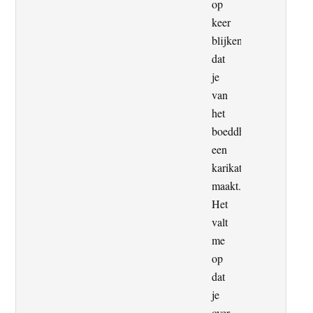
op
keer
blijken
dat
je
van
het
boeddhisme
een
karikatuur
maakt.
Het
valt
me
op
dat
je
over