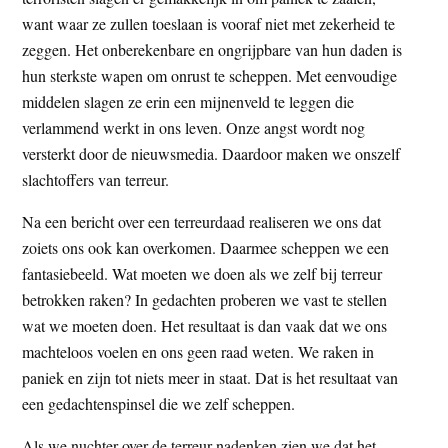
t
e
want waar ze zullen toeslaan is vooraf niet met zekerheid te
e
s
zeggen. Het onberekenbare en ongrijpbare van hun daden is
i
hun sterkste wapen om onrust te scheppen. Met eenvoudige
t
middelen slagen ze erin een mijnenveld te leggen die
e
verlammend werkt in ons leven. Onze angst wordt nog
versterkt door de nieuwsmedia. Daardoor maken we onszelf
slachtoffers van terreur.
Na een bericht over een terreurdaad realiseren we ons dat
zoiets ons ook kan overkomen. Daarmee scheppen we een
fantasiebeeld. Wat moeten we doen als we zelf bij terreur
betrokken raken? In gedachten proberen we vast te stellen
wat we moeten doen. Het resultaat is dan vaak dat we ons
machteloos voelen en ons geen raad weten. We raken in
paniek en zijn tot niets meer in staat. Dat is het resultaat van
een gedachtenspinsel die we zelf scheppen.
Als we nuchter over de terreur nadenken zien we dat het