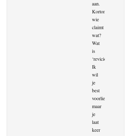
aan.
Kortom,
wie
claimt
wat?
Wat
is
‘revicionistisch’?
Ik
wil
je
best
voorliegen,
maar
je
laat
keer