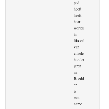
pad
heeft
heeft
haar
wortels
in
filosofie
van
enkele
honderden
jaren
na
Boeddha
en
is
met
name