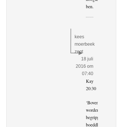
ben.
kees
moerbeek
zegt
18 juli
2016 om
07:40
Kay
20:30
‘Bovendien
worden
begrippen…
boeddhisme.’