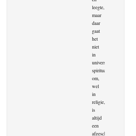
leegte,
maar
daar
gaat
het
niet
in
universele
spiritualiteit
om,
wel
in
religie,religie
is
altijd
een
afgescheiden,