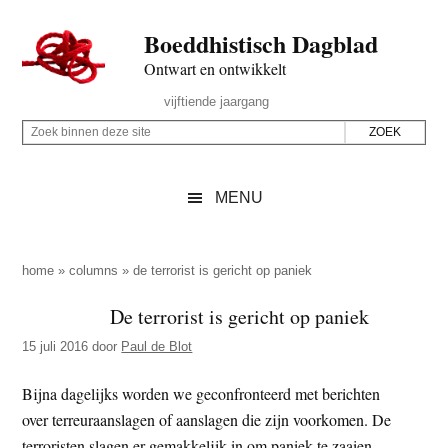
Door
Skip
Spring
Spring
Boeddhistisch Dagblad
naar
to
naar
naar
de
secondary
de
de
Ontwart en ontwikkelt
hoofd
menu
eerste
voettekst
Header
vijftiende jaargang
inhoud
sidebar
Rechts
Z
Z
o
o
e
e
MENU
k
k
b
o
i
p
home
»
columns
»
de terrorist is gericht op paniek
n
d
De terrorist is gericht op paniek
n
e
e
15 juli 2016
door
Paul de Blot
z
n
e
d
Bijna dagelijks worden we geconfronteerd met berichten
s
e
over terreuraanslagen of aanslagen die zijn voorkomen. De
i
z
terroristen slagen er gemakkelijk in om paniek te zaaien,