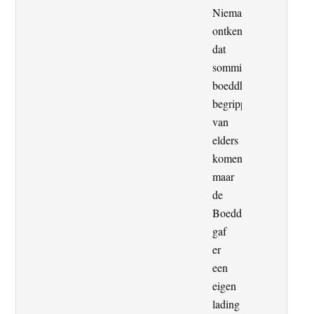
Niemand
ontkent
dat
sommige
boeddhistische
begrippen
van
elders
komen,
maar
de
Boeddha
gaf
er
een
eigen
lading