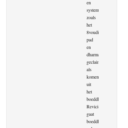
en
systemen
zoals
het
8voudige
pad
en
dharma
geclaimd
als
komende
uit
het
boeddhisme.
Revicionistisch
gaat
boeddhisme