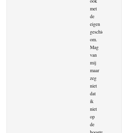
ook
met
de
eigen
geschiedenis
om.
Mag
van
mij
maar
zeg
niet
dat
ik
niet
op
de
hoogte