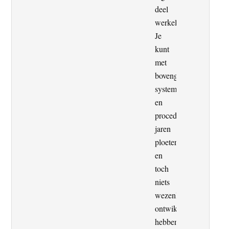
deel
werkelijkheid.
Je
kunt
met
bovengenoemde
systemen
en
procedures
jaren
ploeteren
en
toch
niets
wezenlijks
ontwikkeld
hebben,