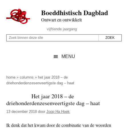
Door
Skip
Spring
Spring
Boeddhistisch Dagblad
naar
to
naar
naar
de
secondary
de
de
Ontwart en ontwikkelt
hoofd
menu
eerste
voettekst
Header
vijftiende jaargang
inhoud
sidebar
Rechts
Z
Z
o
o
e
e
MENU
k
k
b
o
i
p
home
»
columns
»
het jaar 2018 – de
n
driehonderdenzesenveertigste dag – haat
d
n
e
Het jaar 2018 – de
e
z
driehonderdenzesenveertigste dag – haat
n
e
d
13 december 2018
door
Joop Ha Hoek
s
e
i
Ik denk dat het kwam door de combinatie van de woorden
z