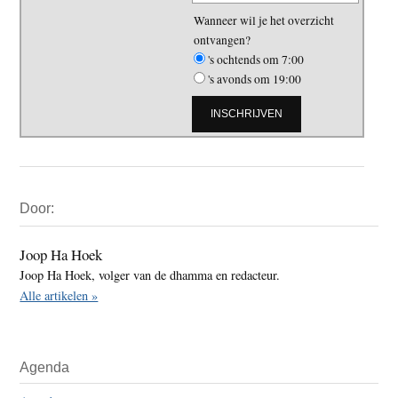
Wanneer wil je het overzicht
ontvangen?
's ochtends om 7:00
's avonds om 19:00
Primaire
Door:
Sidebar
Joop Ha Hoek
Joop Ha Hoek, volger van de dhamma en redacteur.
Alle artikelen »
Agenda