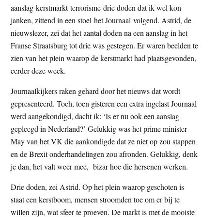
aanslag-kerstmarkt-terrorisme-drie doden dat ik wel kon
t
e
janken, zittend in een stoel het Journaal volgend. Astrid, de
e
s
nieuwslezer, zei dat het aantal doden na een aanslag in het
i
Franse Straatsburg tot drie was gestegen. Er waren beelden te
t
zien van het plein waarop de kerstmarkt had plaatsgevonden,
e
eerder deze week.
Journaalkijkers raken gehard door het nieuws dat wordt
gepresenteerd. Toch, toen gisteren een extra ingelast Journaal
werd aangekondigd, dacht ik: ‘Is er nu ook een aanslag
gepleegd in Nederland?’ Gelukkig was het prime minister
May van het VK die aankondigde dat ze niet op zou stappen
en de Brexit onderhandelingen zou afronden. Gelukkig, denk
je dan, het valt weer mee, bizar hoe die hersenen werken.
Drie doden, zei Astrid. Op het plein waarop geschoten is
staat een kerstboom, mensen stroomden toe om er bij te
willen zijn, wat sfeer te proeven. De markt is met de mooiste