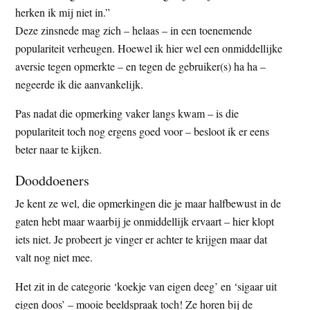
t
herken ik mij niet in.”
e
Deze zinsnede mag zich – helaas – in een toenemende
e
s
populariteit verheugen. Hoewel ik hier wel een onmiddellijke
i
aversie tegen opmerkte – en tegen de gebruiker(s) ha ha –
t
negeerde ik die aanvankelijk.
e
Pas nadat die opmerking vaker langs kwam – is die
populariteit toch nog ergens goed voor – besloot ik er eens
beter naar te kijken.
Dooddoeners
Je kent ze wel, die opmerkingen die je maar halfbewust in de
gaten hebt maar waarbij je onmiddellijk ervaart – hier klopt
iets niet. Je probeert je vinger er achter te krijgen maar dat
valt nog niet mee.
Het zit in de categorie ‘koekje van eigen deeg’ en ‘sigaar uit
eigen doos’ – mooie beeldspraak toch! Ze horen bij de