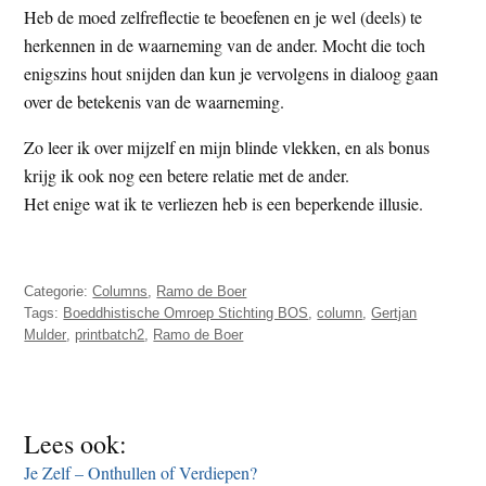
Heb de moed zelfreflectie te beoefenen en je wel (deels) te
herkennen in de waarneming van de ander. Mocht die toch
enigszins hout snijden dan kun je vervolgens in dialoog gaan
over de betekenis van de waarneming.
Zo leer ik over mijzelf en mijn blinde vlekken, en als bonus
krijg ik ook nog een betere relatie met de ander.
Het enige wat ik te verliezen heb is een beperkende illusie.
Categorie:
Columns
,
Ramo de Boer
Tags:
Boeddhistische Omroep Stichting BOS
,
column
,
Gertjan
Mulder
,
printbatch2
,
Ramo de Boer
Lees ook:
Je Zelf – Onthullen of Verdiepen?