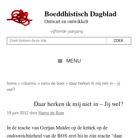
Door
Skip
Spring
Spring
Boeddhistisch Dagblad
naar
to
naar
naar
de
secondary
de
de
Ontwart en ontwikkelt
hoofd
menu
eerste
voettekst
Header
vijftiende jaargang
inhoud
sidebar
Rechts
Z
Z
o
o
e
e
MENU
k
k
b
o
i
p
home
»
columns
»
ramo de boer
»
daar herken ik mij niet in – jij
n
wel?
d
n
e
Daar herken ik mij niet in – Jij wel?
e
z
n
19 juni 2012
door
Ramo de Boer
e
d
s
In de reactie van Gertjan Mulder op de kritiek op de
e
i
ondoorzichtigheid van de BOS zegt hij in zijn reactie “daar
z