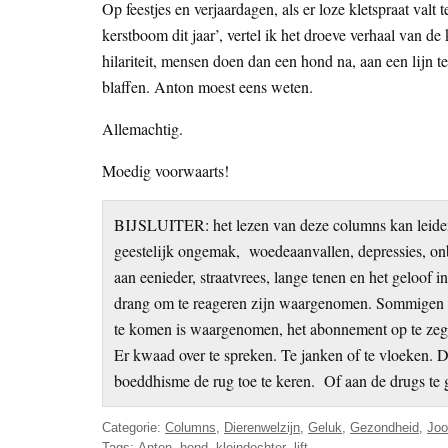
Op feestjes en verjaardagen, als er loze kletspraat valt
kerstboom dit jaar’, vertel ik het droeve verhaal van de 
hilariteit, mensen doen dan een hond na, aan een lijn
blaffen. Anton moest eens weten.
Allemachtig.
Moedig voorwaarts!
BIJSLUITER: het lezen van deze columns kan leiden
geestelijk ongemak, woedeaanvallen, depressies, onb
aan eenieder, straatvrees, lange tenen en het geloof 
drang om te reageren zijn waargenomen. Sommigen wi
te komen is waargenomen, het abonnement op te zegge
Er kwaad over te spreken. Te janken of te vloeken. 
boeddhisme de rug toe te keren. Of aan de drugs te 
Categorie:
Columns
,
Dierenwelzijn
,
Geluk
,
Gezondheid
,
Joo
Tags:
Anton
,
hond
,
kleindochter
,
lift