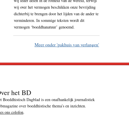
wij ieder delen in de rotheid van de wereld, terwijl
wij over het vermogen beschikken onze bevrijding
dichterbij te brengen door het lijden van de ander te
verminderen. In sommige teksten wordt dit
vermogen ‘boeddhanatuur’ genoemd.
Meer onder 'pakhuis van verlangen'
ver het BD
t Boeddhistisch Dagblad is een onafhankelijk journalistiek
bmagazine over boeddhistische thema’s en inzichten.
es ons colofon
.