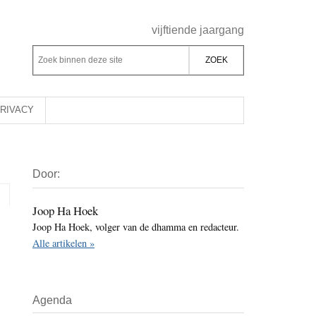
Header
vijftiende jaargang
Rechts
Z
Z
o
o
e
e
k
k
RIVACY
b
o
i
p
Primaire
n
d
Door:
Sidebar
n
e
e
z
Joop Ha Hoek
n
Joop Ha Hoek, volger van de dhamma en redacteur.
e
d
Alle artikelen »
s
e
i
z
t
e
Agenda
e
s