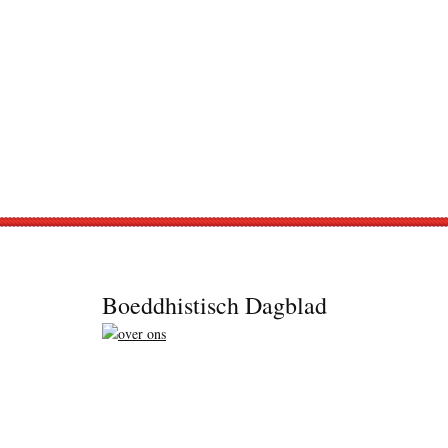
Footer
Boeddhistisch Dagblad