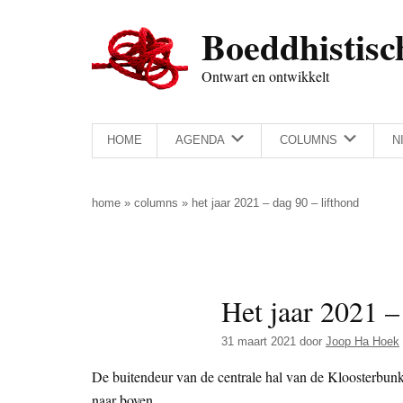
Door
Skip
Spring
Spring
Boeddhistisc
naar
to
naar
naar
de
secondary
de
de
Ontwart en ontwikkelt
hoofd
menu
eerste
voettekst
inhoud
sidebar
HOME
AGENDA
COLUMNS
N
home
»
columns
»
het jaar 2021 – dag 90 – lifthond
Het jaar 2021 –
31 maart 2021
door
Joop Ha Hoek
De buitendeur van de centrale hal van de Kloosterbunk
naar boven.