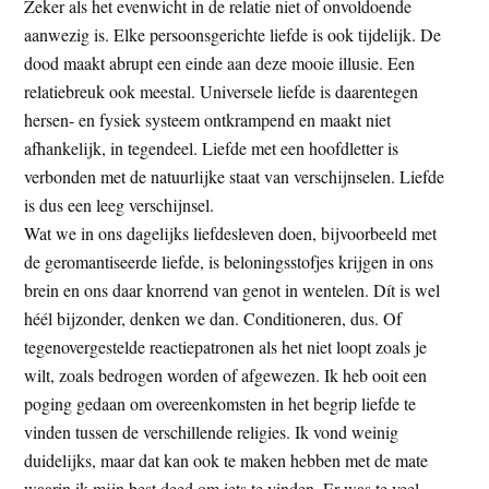
Zeker als het evenwicht in de relatie niet of onvoldoende
aanwezig is. Elke persoonsgerichte liefde is ook tijdelijk. De
dood maakt abrupt een einde aan deze mooie illusie. Een
relatiebreuk ook meestal. Universele liefde is daarentegen
hersen- en fysiek systeem ontkrampend en maakt niet
afhankelijk, in tegendeel. Liefde met een hoofdletter is
verbonden met de natuurlijke staat van verschijnselen. Liefde
is dus een leeg verschijnsel.
Wat we in ons dagelijks liefdesleven doen, bijvoorbeeld met
de geromantiseerde liefde, is beloningsstofjes krijgen in ons
brein en ons daar knorrend van genot in wentelen. Dít is wel
héél bijzonder, denken we dan. Conditioneren, dus. Of
tegenovergestelde reactiepatronen als het niet loopt zoals je
wilt, zoals bedrogen worden of afgewezen. Ik heb ooit een
poging gedaan om overeenkomsten in het begrip liefde te
vinden tussen de verschillende religies. Ik vond weinig
duidelijks, maar dat kan ook te maken hebben met de mate
waarin ik mijn best deed om iets te vinden. Er was te veel