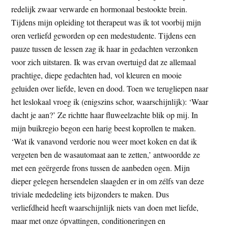
redelijk zwaar verwarde en hormonaal bestookte brein.
Tijdens mijn opleiding tot therapeut was ik tot voorbij mijn
oren verliefd geworden op een medestudente. Tijdens een
pauze tussen de lessen zag ik haar in gedachten verzonken
voor zich uitstaren. Ik was ervan overtuigd dat ze allemaal
prachtige, diepe gedachten had, vol kleuren en mooie
geluiden over liefde, leven en dood. Toen we terugliepen naar
het leslokaal vroeg ik (enigszins schor, waarschijnlijk): ‘Waar
dacht je aan?’ Ze richtte haar fluweelzachte blik op mij. In
mijn buikregio begon een harig beest koprollen te maken.
‘Wat ik vanavond verdorie nou weer moet koken en dat ik
vergeten ben de wasautomaat aan te zetten,’ antwoordde ze
met een geërgerde frons tussen de aanbeden ogen. Mijn
dieper gelegen hersendelen slaagden er in om zélfs van deze
triviale mededeling iets bijzonders te maken. Dus
verliefdheid heeft waarschijnlijk niets van doen met liefde,
maar met onze ópvattingen, conditioneringen en