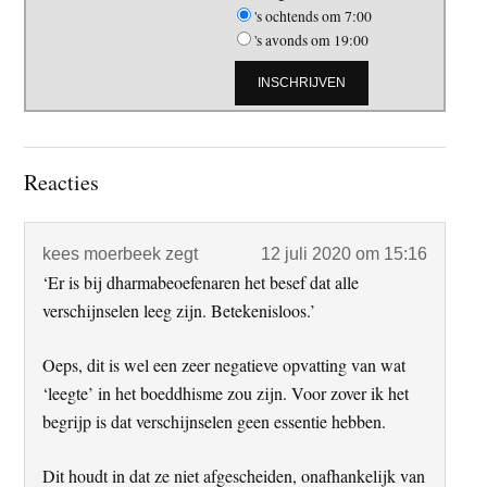
's ochtends om 7:00
's avonds om 19:00
Lees
Reacties
Interacties
kees moerbeek
zegt
12 juli 2020 om 15:16
‘Er is bij dharmabeoefenaren het besef dat alle
verschijnselen leeg zijn. Betekenisloos.’
Oeps, dit is wel een zeer negatieve opvatting van wat
‘leegte’ in het boeddhisme zou zijn. Voor zover ik het
begrijp is dat verschijnselen geen essentie hebben.
Dit houdt in dat ze niet afgescheiden, onafhankelijk van