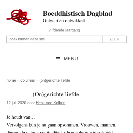
Door
Skip
Spring
Spring
Boeddhistisch Dagblad
naar
to
naar
naar
de
secondary
de
de
Ontwart en ontwikkelt
hoofd
menu
eerste
voettekst
Header
vijftiende jaargang
inhoud
sidebar
Rechts
Z
Z
o
o
e
e
MENU
k
k
b
o
i
p
home
»
columns
»
(on)gerichte liefde
n
d
(On)gerichte liefde
n
e
e
12 juli 2020
door
Henk van Kalken
z
n
e
d
Je houdt van…
s
e
Vervolgens kun je nu gaan opsommen. Vrouwen, mannen,
i
z
dieren, de natuur, spiritualiteit, (deze volgorde is volstrekt