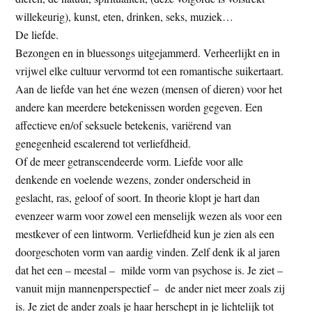
t
e
willekeurig), kunst, eten, drinken, seks, muziek…
e
s
De liefde.
i
Bezongen en in bluessongs uitgejammerd. Verheerlijkt en in
t
vrijwel elke cultuur vervormd tot een romantische suikertaart.
e
Aan de liefde van het éne wezen (mensen of dieren) voor het
andere kan meerdere betekenissen worden gegeven. Een
affectieve en/of seksuele betekenis, variërend van
genegenheid escalerend tot verliefdheid.
Of de meer getranscendeerde vorm. Liefde voor alle
denkende en voelende wezens, zonder onderscheid in
geslacht, ras, geloof of soort. In theorie klopt je hart dan
evenzeer warm voor zowel een menselijk wezen als voor een
mestkever of een lintworm. Verliefdheid kun je zien als een
doorgeschoten vorm van aardig vinden. Zelf denk ik al jaren
dat het een – meestal – milde vorm van psychose is. Je ziet –
vanuit mijn mannenperspectief – de ander niet meer zoals zij
is. Je ziet de ander zoals je haar herschept in je lichtelijk tot