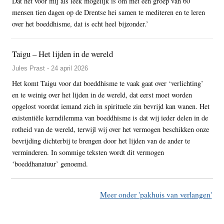
Dat het voor mij als leek mogelijk is om met een groep van 60
mensen tien dagen op de Drentse hei samen te mediteren en te leren
over het boeddhisme, dat is echt heel bijzonder.’
Taigu – Het lijden in de wereld
Jules Prast - 24 april 2026
Het komt Taigu voor dat boeddhisme te vaak gaat over ‘verlichting’
en te weinig over het lijden in de wereld, dat eerst moet worden
opgelost voordat iemand zich in spirituele zin bevrijd kan wanen. Het
existentiële kerndilemma van boeddhisme is dat wij ieder delen in de
rotheid van de wereld, terwijl wij over het vermogen beschikken onze
bevrijding dichterbij te brengen door het lijden van de ander te
verminderen. In sommige teksten wordt dit vermogen
‘boeddhanatuur’ genoemd.
Meer onder 'pakhuis van verlangen'