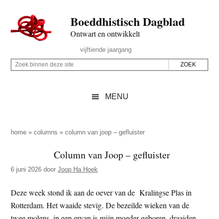
Door
Skip
Spring
Spring
Boeddhistisch Dagblad
naar
to
naar
naar
de
secondary
de
de
Ontwart en ontwikkelt
hoofd
menu
eerste
voettekst
Header
vijftiende jaargang
inhoud
sidebar
Rechts
Z
Z
o
o
e
e
MENU
k
k
b
o
i
p
home
»
columns
»
column van joop – gefluister
n
d
Column van Joop – gefluister
n
e
e
6 juni 2026
door
Joop Ha Hoek
z
n
e
d
Deze week stond ik aan de oever van de Kralingse Plas in
s
e
Rotterdam. Het waaide stevig. De bezeilde wieken van de
i
z
twee molens, in een ervan is mijn moeder geboren, draaiden