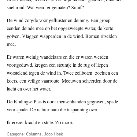
t
e
snel rond. Wat werd er gemalen? Snuif?
e
s
De wind zorgde voor gefluister en deining. Een groep
i
eenden deinde mee op het opgezweepte water, de korte
t
golven. Vlaggen wapperden in de wind. Bomen ritselden
e
mee.
Er waren weinig wandelaars en die er waren werden
voortgeduwd, kregen een steuntje in de rug of liepen
worstelend tegen de wind in. Twee zeilboten zochten een
koers, een veilige vaarroute. Meeuwen scheerden door de
lucht en over het water.
De Kralingse Plas is door mensenhanden gegraven, spade
voor spade. De natuur nam die inspanning over.
Ik ervoer kracht en stilte. Zo mooi.
Categorie:
Columns
,
Joop Hoek