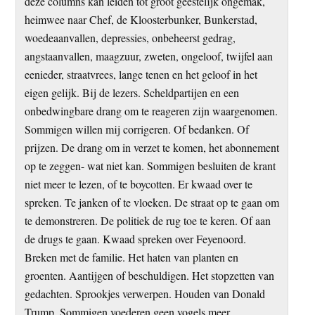
deze columns kan leiden tot groot geestelijk ongemak,
heimwee naar Chef, de Kloosterbunker, Bunkerstad,
woedeaanvallen, depressies, onbeheerst gedrag,
angstaanvallen, maagzuur, zweten, ongeloof, twijfel aan
eenieder, straatvrees, lange tenen en het geloof in het
eigen gelijk. Bij de lezers. Scheldpartijen en een
onbedwingbare drang om te reageren zijn waargenomen.
Sommigen willen mij corrigeren. Of bedanken. Of
prijzen. De drang om in verzet te komen, het abonnement
op te zeggen- wat niet kan. Sommigen besluiten de krant
niet meer te lezen, of te boycotten. Er kwaad over te
spreken. Te janken of te vloeken. De straat op te gaan om
te demonstreren. De politiek de rug toe te keren. Of aan
de drugs te gaan. Kwaad spreken over Feyenoord.
Breken met de familie. Het haten van planten en
groenten. Aantijgen of beschuldigen. Het stopzetten van
gedachten. Sprookjes verwerpen. Houden van Donald
Trump. Sommigen voederen geen vogels meer.