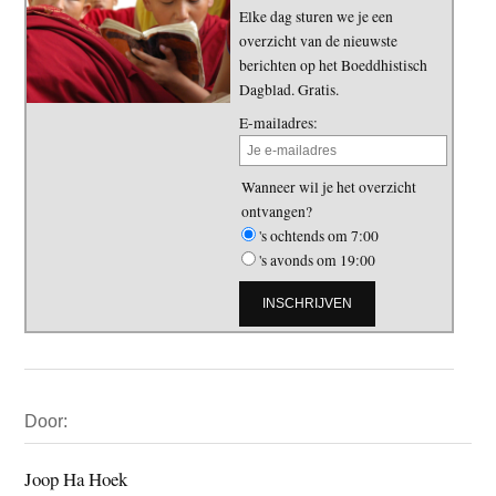
Elke dag sturen we je een
overzicht van de nieuwste
berichten op het Boeddhistisch
Dagblad. Gratis.
E-mailadres:
Wanneer wil je het overzicht
ontvangen?
's ochtends om 7:00
's avonds om 19:00
Primaire
Door:
Sidebar
Joop Ha Hoek