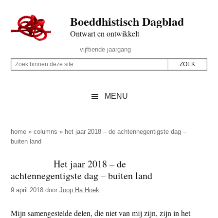
Door
Skip
Spring
Spring
Boeddhistisch Dagblad
naar
to
naar
naar
de
secondary
de
de
Ontwart en ontwikkelt
hoofd
menu
eerste
voettekst
Header
vijftiende jaargang
inhoud
sidebar
Rechts
Z
Z
o
o
e
e
MENU
k
k
b
o
i
p
home
»
columns
»
het jaar 2018 – de achtennegentigste dag –
n
buiten land
d
n
e
Het jaar 2018 – de
e
z
achtennegentigste dag – buiten land
n
e
d
9 april 2018
door
Joop Ha Hoek
s
e
i
Mijn samengestelde delen, die niet van mij zijn, zijn in het
z