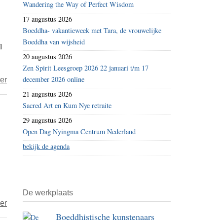
Wandering the Way of Perfect Wisdom
2023
17 augustus 2026
–
Boeddha- vakantieweek met Tara, de vrouwelijke
dag
Boeddha van wijsheid
l
68
20 augustus 2026
–
Zen Spirit Leesgroep 2026 22 januari t/m 17
torentjepaleis
december 2026 online
over
er
Japanse
21 augustus 2026
boeddhistische
Sacred Art en Kum Nye retraite
tempels
29 augustus 2026
gaan
Open Dag Nyingma Centrum Nederland
commercieel
bekijk de agenda
om
te
overleven
De werkplaats
over
er
Boeddhistische kunstenaars
Het