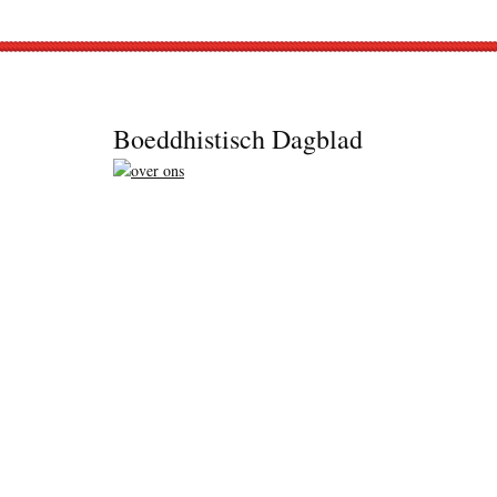
Footer
Boeddhistisch Dagblad