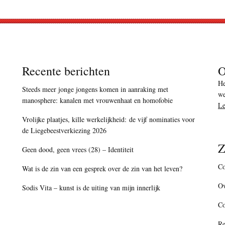
Recente berichten
O
He
Steeds meer jonge jongens komen in aanraking met
we
manosphere: kanalen met vrouwenhaat en homofobie
Le
Vrolijke plaatjes, kille werkelijkheid: de vijf nominaties voor
de Liegebeestverkiezing 2026
Z
Geen dood, geen vrees (28) – Identiteit
Co
Wat is de zin van een gesprek over de zin van het leven?
Ov
Sodis Vita – kunst is de uiting van mijn innerlijk
C
Re