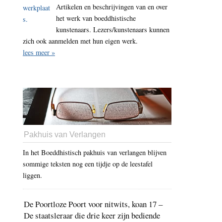
Artikelen en beschrijvingen van en over
jaar
het werk van boeddhistische
2018
kunstenaars. Lezers/kunstenaars kunnen
–
zich ook aanmelden met hun eigen werk.
de
lees meer »
achtennegentigste
dag
–
buiten
land
Pakhuis van Verlangen
In het Boeddhistisch pakhuis van verlangen blijven
sommige teksten nog een tijdje op de leestafel
liggen.
De Poortloze Poort voor nitwits, koan 17 –
De staatsleraar die drie keer zijn bediende