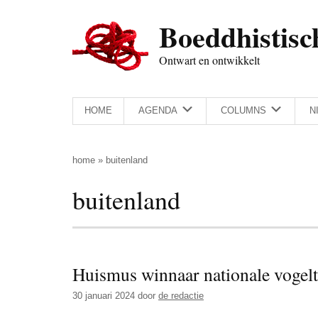
Door
Skip
Spring
Spring
Boeddhistisc
naar
to
naar
naar
de
secondary
de
de
Ontwart en ontwikkelt
hoofd
menu
eerste
voettekst
inhoud
sidebar
HOME
AGENDA
COLUMNS
N
home
»
buitenland
buitenland
Huismus winnaar nationale vogelt
30 januari 2024
door
de redactie