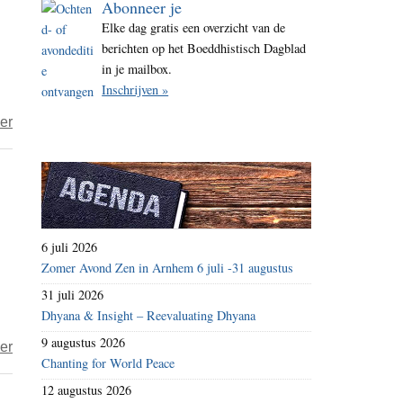
Abonneer je
i
Elke dag gratis een overzicht van de
t
berichten op het Boeddhistisch Dagblad
e
in je mailbox.
Inschrijven »
over
er
Huismus
winnaar
nationale
vogeltelling
6 juli 2026
Zomer Avond Zen in Arnhem 6 juli -31 augustus
31 juli 2026
Dhyana & Insight – Reevaluating Dhyana
9 augustus 2026
over
er
Chanting for World Peace
Het
12 augustus 2026
jaar