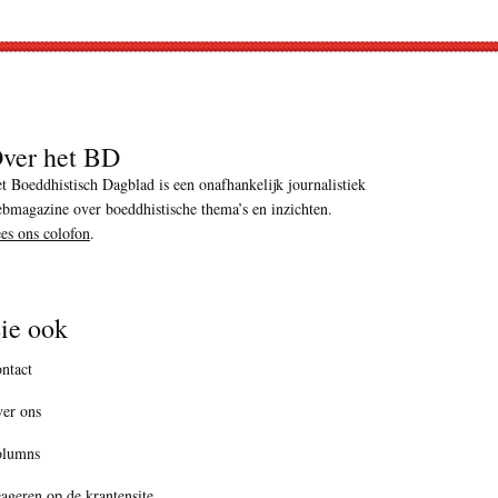
ver het BD
t Boeddhistisch Dagblad is een onafhankelijk journalistiek
bmagazine over boeddhistische thema’s en inzichten.
es ons colofon
.
ie ook
ntact
er ons
olumns
ageren op de krantensite