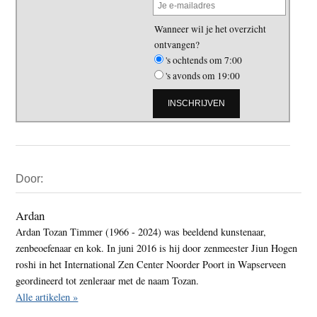
Wanneer wil je het overzicht
ontvangen?
's ochtends om 7:00
's avonds om 19:00
Primaire
Door:
Sidebar
Ardan
Ardan Tozan Timmer (1966 - 2024) was beeldend kunstenaar,
zenbeoefenaar en kok. In juni 2016 is hij door zenmeester Jiun Hogen
roshi in het International Zen Center Noorder Poort in Wapserveen
geordineerd tot zenleraar met de naam Tozan.
Alle artikelen »