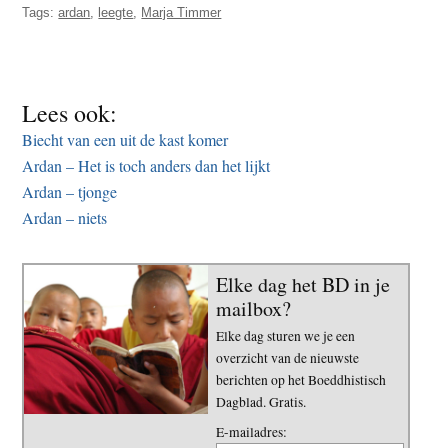
Tags:
ardan
,
leegte
,
Marja Timmer
t
e
e
s
i
t
Lees ook:
e
Biecht van een uit de kast komer
Ardan – Het is toch anders dan het lijkt
Ardan – tjonge
Ardan – niets
Elke dag het BD in je
mailbox?
Elke dag sturen we je een
overzicht van de nieuwste
berichten op het Boeddhistisch
Dagblad. Gratis.
E-mailadres: