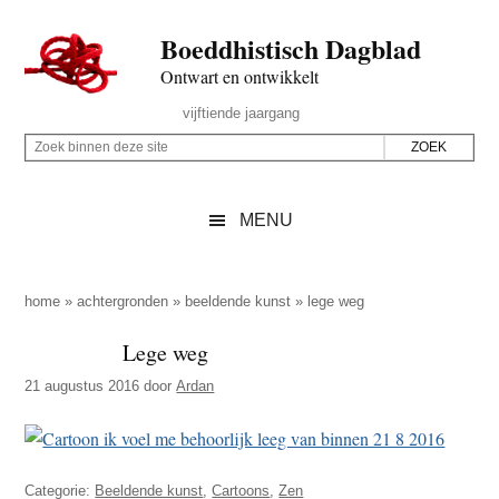
Door
Skip
Spring
Spring
Boeddhistisch Dagblad
naar
to
naar
naar
de
secondary
de
de
Ontwart en ontwikkelt
hoofd
menu
eerste
voettekst
Header
vijftiende jaargang
inhoud
sidebar
Rechts
Z
Z
o
o
e
e
MENU
k
k
b
o
i
p
home
»
achtergronden
»
beeldende kunst
»
lege weg
n
d
Lege weg
n
e
e
21 augustus 2016
door
Ardan
z
n
e
d
s
e
i
Categorie:
Beeldende kunst
,
Cartoons
,
Zen
z