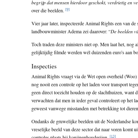
begrijp dat mensen hierdoor geschokt, verdrietig en v
[9]
over die beelden.
Vier jaar later, inspecteerde Animal Rights een van de
landbouwminister Adema zei daarover: “
De beelden vin
Toch traden deze ministers niet op. Men laat het, nog 
gelijktijdig filmde werden wél duizenden euro’s aan b
Inspecties
Animal Rights vraagt via de Wet open overheid (Woo) d
nog nooit een controle op het laden voor transport t
geen direct toezicht houden op de slachthuizen, want d
verwachten dat men in ieder geval controleert op het la
geweest vanwege misstanden met betrekking tot dieren
Ondanks de gruwelijke beelden uit de Nederlandse kon
vreselijke beeld van deze sector dat naar voren komt 
[13]
controles plaats bij konijnenhouderijen.