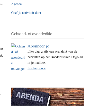
en
Agenda
i
t
Geef je activiteit door
e
Ochtend- of avondeditie
Abonneer je
 in
Elke dag gratis een overzicht van de
t,
berichten op het Boeddhistisch Dagblad
in je mailbox.
Inschrijven »
l
n.