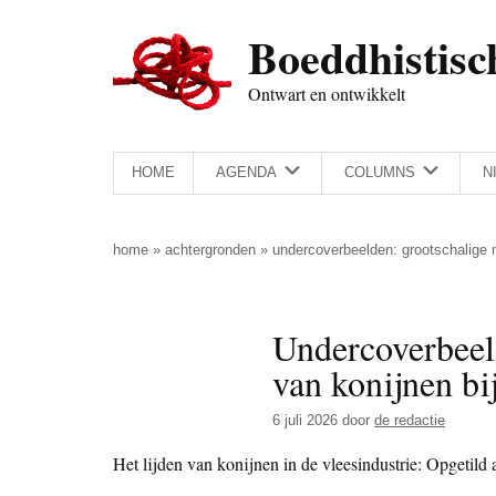
Door
Skip
Spring
Spring
Boeddhistisc
naar
to
naar
naar
de
secondary
de
de
Ontwart en ontwikkelt
hoofd
menu
eerste
voettekst
inhoud
sidebar
HOME
AGENDA
COLUMNS
N
home
»
achtergronden
»
undercoverbeelden: grootschalige m
Undercoverbeel
van konijnen bij
6 juli 2026
door
de redactie
Het lijden van konijnen in de vleesindustrie: Opgetild