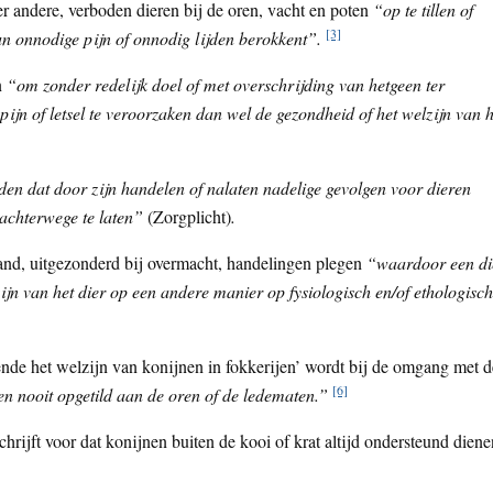
r andere, verboden dieren bij de oren, vacht en poten
“op te tillen of
[3]
hun onnodige pijn of onnodig lijden berokkent”.
n
“om zonder redelijk doel of met overschrijding van hetgeen ter
 pijn of letsel te veroorzaken dan wel de gezondheid of het welzijn van h
den dat door zijn handelen of nalaten nadelige gevolgen voor dieren
 achterwege te laten”
(Zorgplicht)
.
nd, uitgezonderd bij overmacht, handelingen plegen
“waardoor een di
n van het dier op een andere manier op fysiologisch en/of ethologisch
nde het welzijn van konijnen in fokkerijen’ wordt bij de omgang met d
[6]
en nooit opgetild aan de oren of de ledematen.”
hrijft voor dat konijnen buiten de kooi of krat altijd ondersteund diene