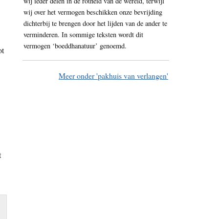
wij ieder delen in de rotheid van de wereld, terwijl
wij over het vermogen beschikken onze bevrijding
dichterbij te brengen door het lijden van de ander te
verminderen. In sommige teksten wordt dit
vermogen ‘boeddhanatuur’ genoemd.
ot
Meer onder 'pakhuis van verlangen'
t