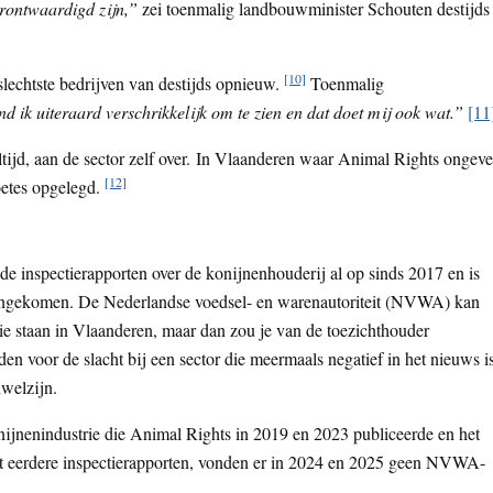
erontwaardigd zijn,”
zei toenmalig landbouwminister Schouten destijds
[10]
 slechtste bedrijven van destijds opnieuw.
Toenmalig
d ik uiteraard verschrikkelijk om te zien en dat doet mij ook wat.”
[11
altijd, aan de sector zelf over. In Vlaanderen waar Animal Rights ongeve
[12]
oetes opgelegd.
e inspectierapporten over de konijnenhouderij al op sinds 2017 en is
egengekomen. De Nederlandse voedsel- en warenautoriteit (NVWA) kan
ie staan in Vlaanderen, maar dan zou je van de toezichthouder
den voor de slacht bij een sector die meermaals negatief in het nieuws i
welzijn.
ijnenindustrie die Animal Rights in 2019 en 2023 publiceerde en het
uit eerdere inspectierapporten, vonden er in 2024 en 2025 geen NVWA-