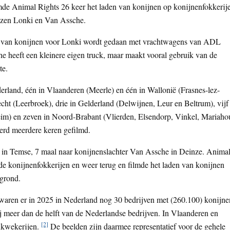
mde Animal Rights 26 keer het laden van konijnen op konijnenfokkerij
uizen Lonki en Van Assche.
rt van konijnen voor Lonki wordt gedaan met vrachtwagens van ADL
he heeft een kleinere eigen truck, maar maakt vooral gebruik van de
te.
erland, één in Vlaanderen (Meerle) en één in Wallonië (Frasnes-lez-
cht (Leerbroek), drie in Gelderland (Delwijnen, Leur en Beltrum), vijf
eim) en zeven in Noord-Brabant (Vlierden, Elsendorp, Vinkel, Mariahou
erd meerdere keren gefilmd.
i in Temse, 7 maal naar konijnenslachter Van Assche in Deinze. Anima
 de konijnenfokkerijen en weer terug en filmde het laden van konijnen
 grond.
 waren er in 2025 in Nederland nog 30 bedrijven met (260.100) konijne
j meer dan de helft van de Nederlandse bedrijven. In Vlaanderen en
[2]
enkwekerijen.
De beelden zijn daarmee representatief voor de gehele