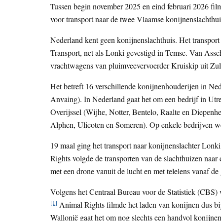
Tussen begin november 2025 en eind februari 2026 fil
voor transport naar de twee Vlaamse konijnenslachth
Nederland kent geen konijnenslachthuis. Het transpo
Transport, net als Lonki gevestigd in Temse. Van Assc
vrachtwagens van pluimveevervoerder Kruiskip uit Zul
Het betreft 16 verschillende konijnenhouderijen in Ned
Anvaing). In Nederland gaat het om een bedrijf in Utre
Overijssel (Wijhe, Notter, Bentelo, Raalte en Diepenh
Alphen, Ulicoten en Someren). Op enkele bedrijven w
19 maal ging het transport naar konijnenslachter Lonk
Rights volgde de transporten van de slachthuizen naar
met een drone vanuit de lucht en met telelens vanaf de
Volgens het Centraal Bureau voor de Statistiek (CBS)
[1]
Animal Rights filmde het laden van konijnen dus bi
Wallonië gaat het om nog slechts een handvol konijn