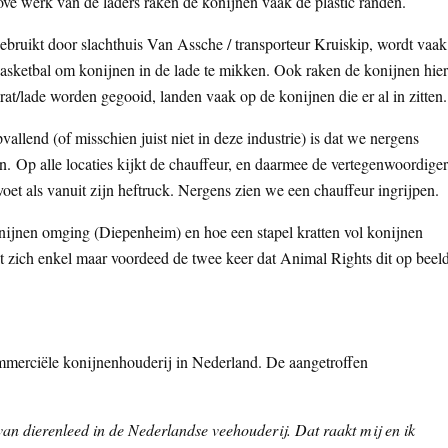
ove werk van de laders raken de konijnen vaak de plastic randen.
gebruikt door slachthuis Van Assche / transporteur Kruiskip, wordt vaak
basketbal om konijnen in de lade te mikken. Ook raken de konijnen hier
krat/lade worden gegooid, landen vaak op de konijnen die er al in zitten.
llend (of misschien juist niet in deze industrie) is dat we nergens
 Op alle locaties kijkt de chauffeur, en daarmee de vertegenwoordiger
 voet als vanuit zijn heftruck. Nergens zien we een chauffeur ingrijpen.
ijnen omging (Diepenheim) en hoe een stapel kratten vol konijnen
dit zich enkel maar voordeed de twee keer dat Animal Rights dit op beel
mmerciële konijnenhouderij in Nederland. De aangetroffen
an dierenleed in de Nederlandse veehouderij. Dat raakt mij en ik