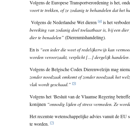
Volgens de Europese Transportverordening is het, onde
voort te trekken, of ze zodanig te behandelen dat het 
[4]
Volgens de Nederlandse Wet dieren
is het verbode
bereiking van zodanig doel toelaatbaar is, bij een dier
dier te benadelen”
(Dierenmishandeling)
.
En is
“een ieder die weet of redelijkerwijs kan vermoe
worden veroorzaakt, verplicht […] dergelijk handelen
Volgens de Belgische Codex Dierenwelzijn mag niema
zonder noodzaak omkomt of zonder noodzaak het welzij
[5]
vlak wordt geschaad.”
Volgens het ‘Besluit van de Vlaamse Regering betreffe
konijnen
“onnodig lijden of stress vermeden. Ze word
Het recentste wetenschappelijke advies vanuit de EU sc
[7]
te worden.