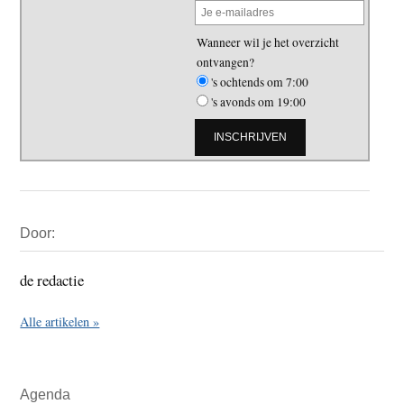
Wanneer wil je het overzicht
ontvangen?
's ochtends om 7:00
's avonds om 19:00
Primaire
Door:
Sidebar
de redactie
Alle artikelen »
Agenda