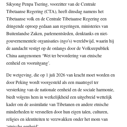
Sikyong Penpa Tsering, voorzitter van de Centrale
t
e
Tibetaanse Regering (CTA), heeft dinsdag namens het
e
s
Tibetaanse volk en de Centrale Tibetaanse Regering een
i
dringende oproep gedaan aan regeringen, ministeries van
t
Buitenlandse Zaken, parlementsleden, denktanks en niet-
e
gouvernementele organisaties (ngo’s) wereldwijd, waarin hij
de aandacht vestigt op de onlangs door de Volksrepubliek
China aangenomen ‘Wet ter bevordering van etnische
eenheid en vooruitgang’.
De wetgeving, die op 1 juli 2026 van kracht moet worden en
door Peking wordt voorgesteld als een maatregel ter
versterking van de nationale eenheid en de sociale harmonie,
biedt volgens hem in werkelijkheid een uitgebreid wettelijk
kader om de assimilatie van Tibetanen en andere etnische
minderheden te versnellen door hun eigen talen, culturen,
religies en identiteiten te verzwakken onder het mom van
‘etnische eenheid’.