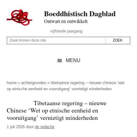
Door
Skip
Spring
Spring
Boeddhistisch Dagblad
naar
to
naar
naar
de
secondary
de
de
Ontwart en ontwikkelt
hoofd
menu
eerste
voettekst
Header
vijftiende jaargang
inhoud
sidebar
Rechts
Z
Z
o
o
e
e
MENU
k
k
b
o
i
p
home
»
achtergronden
»
tibetaanse regering – nieuwe chinese ‘wet
n
op etnische eenheid en vooruitgang’ vernietigt minderheden
d
n
e
Tibetaanse regering – nieuwe
e
z
Chinese ‘Wet op etnische eenheid en
n
e
vooruitgang’ vernietigt minderheden
d
s
1 juli 2026
door
de redactie
e
i
z