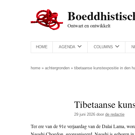
Door
Skip
Spring
Spring
Boeddhistisc
naar
to
naar
naar
de
secondary
de
de
Ontwart en ontwikkelt
hoofd
menu
eerste
voettekst
inhoud
sidebar
HOME
AGENDA
COLUMNS
N
home
»
achtergronden
»
tibetaanse kunstexpositie in den h
Tibetaanse kuns
29 juni 2026
door
de redactie
Ter ere van de 91e verjaardag van de Dalai Lama, wor
Ngoshi Choedon, georganiseerd. Ngoshi is geboren in T