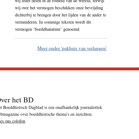
wij ieder delen in de rotheid van de wereld, terwijl
wij over het vermogen beschikken onze bevrijding
dichterbij te brengen door het lijden van de ander te
verminderen. In sommige teksten wordt dit
vermogen ‘boeddhanatuur’ genoemd.
Meer onder 'pakhuis van verlangen'
ver het BD
t Boeddhistisch Dagblad is een onafhankelijk journalistiek
bmagazine over boeddhistische thema’s en inzichten.
es ons colofon
.