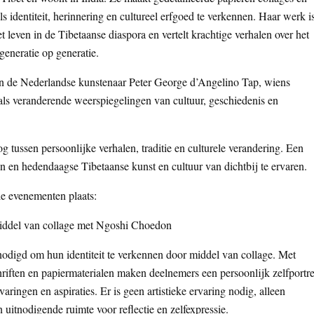
s identiteit, herinnering en cultureel erfgoed te verkennen. Haar werk i
t leven in de Tibetaanse diaspora en vertelt krachtige verhalen over het
generatie op generatie.
an de Nederlandse kunstenaar Peter George d’Angelino Tap, wiens
als veranderende weerspiegelingen van cultuur, geschiedenis en
og tussen persoonlijke verhalen, traditie en culturele verandering. Een
 en hedendaagse Tibetaanse kunst en cultuur van dichtbij te ervaren.
le evenementen plaats:
middel van collage met Ngoshi Choedon
odigd om hun identiteit te verkennen door middel van collage. Met
chriften en papiermaterialen maken deelnemers een persoonlijk zelfportre
varingen en aspiraties. Er is geen artistieke ervaring nodig, alleen
 uitnodigende ruimte voor reflectie en zelfexpressie.