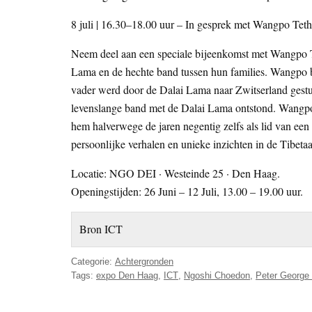
8 juli | 16.30–18.00 uur – In gesprek met Wangpo Tet
Neem deel aan een speciale bijeenkomst met Wangpo Te
Lama en de hechte band tussen hun families. Wangpo b
vader werd door de Dalai Lama naar Zwitserland gestu
levenslange band met de Dalai Lama ontstond. Wangpo 
hem halverwege de jaren negentig zelfs als lid van ee
persoonlijke verhalen en unieke inzichten in de Tibet
Locatie: NGO DEI · Westeinde 25 · Den Haag.
Openingstijden: 26 Juni – 12 Juli, 13.00 – 19.00 uur.
Bron ICT
Categorie:
Achtergronden
Tags:
expo Den Haag
,
ICT
,
Ngoshi Choedon
,
Peter George 