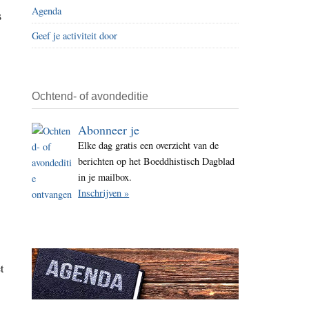
Agenda
i
s
t
Geef je activiteit door
e
Ochtend- of avondeditie
Abonneer je
Elke dag gratis een overzicht van de
berichten op het Boeddhistisch Dagblad
in je mailbox.
Inschrijven »
t