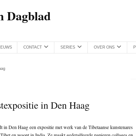
h Dagblad
IEUWS
CONTACT
SERIES
OVER ONS
P
aag
texpositie in Den Haag
dt in Den Haag een expositie met werk van de Tibetaanse kunstenares
ibet en woont in India. Ze maakt gedetailleerde papieren collages en