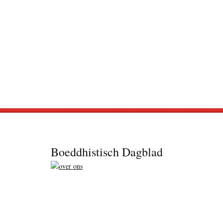
Footer
Boeddhistisch Dagblad