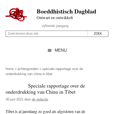
Door
Skip
Spring
Spring
Boeddhistisch Dagblad
naar
to
naar
naar
de
secondary
de
de
Ontwart en ontwikkelt
hoofd
menu
eerste
voettekst
Header
vijftiende jaargang
inhoud
sidebar
Rechts
Z
Z
o
o
e
e
MENU
k
k
b
o
i
p
home
»
achtergronden
»
speciale rapportage over de
n
onderdrukking van china in tibet
d
n
e
Speciale rapportage over de
e
z
onderdrukking van China in Tibet
n
e
d
30 juni 2021
door
de redactie
s
e
i
Tibet is al jarenlang zo goed als afgesloten van de
z