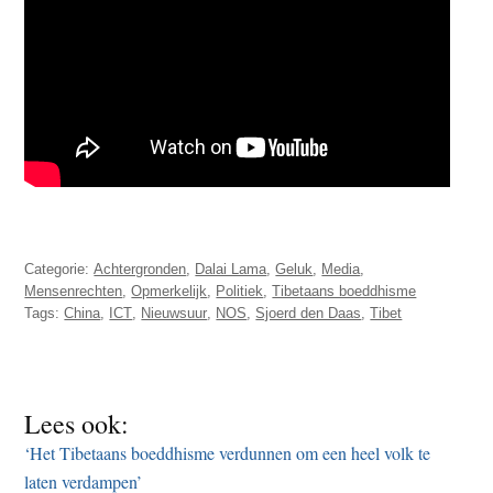
Categorie:
Achtergronden
,
Dalai Lama
,
Geluk
,
Media
,
Mensenrechten
,
Opmerkelijk
,
Politiek
,
Tibetaans boeddhisme
Tags:
China
,
ICT
,
Nieuwsuur
,
NOS
,
Sjoerd den Daas
,
Tibet
Lees ook:
‘Het Tibetaans boeddhisme verdunnen om een heel volk te
laten verdampen’