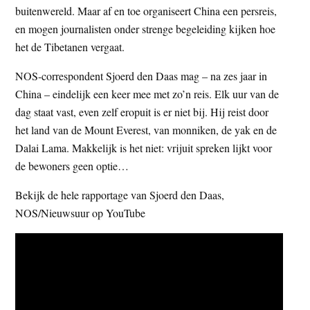
buitenwereld. Maar af en toe organiseert China een persreis,
t
e
en mogen journalisten onder strenge begeleiding kijken hoe
e
s
het de Tibetanen vergaat.
i
t
NOS-correspondent Sjoerd den Daas mag – na zes jaar in
e
China – eindelijk een keer mee met zo’n reis. Elk uur van de
dag staat vast, even zelf eropuit is er niet bij. Hij reist door
het land van de Mount Everest, van monniken, de yak en de
Dalai Lama. Makkelijk is het niet: vrijuit spreken lijkt voor
de bewoners geen optie…
Bekijk de hele rapportage van Sjoerd den Daas,
NOS/Nieuwsuur op YouTube