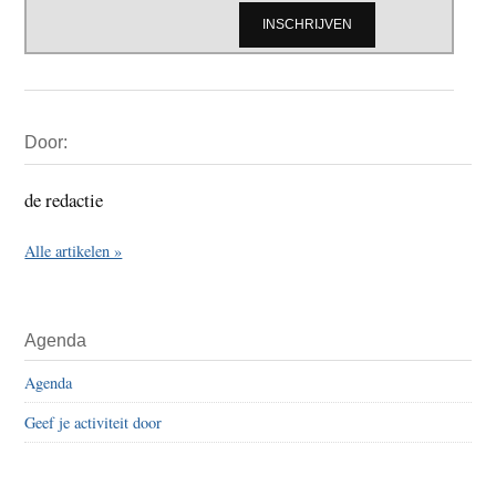
Primaire
Door:
Sidebar
de redactie
Alle artikelen »
Agenda
Agenda
Geef je activiteit door