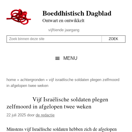
Door
Skip
Spring
Spring
Boeddhistisch Dagblad
naar
to
naar
naar
de
secondary
de
de
Ontwart en ontwikkelt
hoofd
menu
eerste
voettekst
Header
vijftiende jaargang
inhoud
sidebar
Rechts
Z
Z
o
o
e
e
MENU
k
k
b
o
i
p
home
»
achtergronden
»
vijf israëlische soldaten plegen zelfmoord
n
in afgelopen twee weken
d
n
e
Vijf Israëlische soldaten plegen
e
z
zelfmoord in afgelopen twee weken
n
e
d
22 juli 2025
door
de redactie
s
e
i
Minstens vijf Israëlische soldaten hebben zich de afgelopen
z