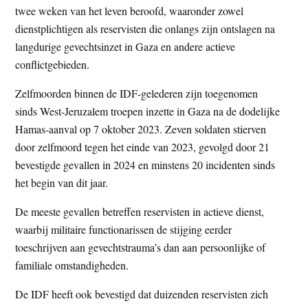
twee weken van het leven beroofd, waaronder zowel
t
e
dienstplichtigen als reservisten die onlangs zijn ontslagen na
e
s
langdurige gevechtsinzet in Gaza en andere actieve
i
conflictgebieden.
t
e
Zelfmoorden binnen de IDF-gelederen zijn toegenomen
sinds West-Jeruzalem troepen inzette in Gaza na de dodelijke
Hamas-aanval op 7 oktober 2023. Zeven soldaten stierven
door zelfmoord tegen het einde van 2023, gevolgd door 21
bevestigde gevallen in 2024 en minstens 20 incidenten sinds
het begin van dit jaar.
De meeste gevallen betreffen reservisten in actieve dienst,
waarbij militaire functionarissen de stijging eerder
toeschrijven aan gevechtstrauma’s dan aan persoonlijke of
familiale omstandigheden.
De IDF heeft ook bevestigd dat duizenden reservisten zich