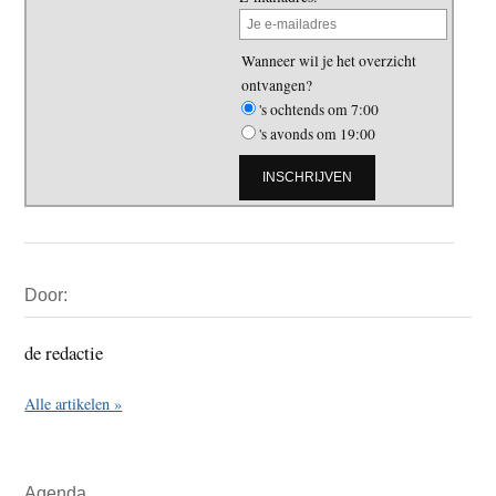
Wanneer wil je het overzicht
ontvangen?
's ochtends om 7:00
's avonds om 19:00
Primaire
Door:
Sidebar
de redactie
Alle artikelen »
Agenda