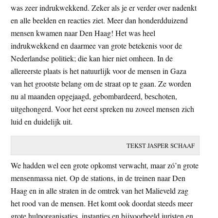
was zeer indrukwekkend. Zeker als je er verder over nadenkt
t
e
en alle beelden en reacties ziet. Meer dan honderdduizend
e
s
mensen kwamen naar Den Haag! Het was heel
i
indrukwekkend en daarmee van grote betekenis voor de
t
Nederlandse politiek; die kan hier niet omheen. In de
e
allereerste plaats is het natuurlijk voor de mensen in Gaza
van het grootste belang om de straat op te gaan. Ze worden
nu al maanden opgejaagd, gebombardeerd, beschoten,
uitgehongerd. Voor het eerst spreken nu zoveel mensen zich
luid en duidelijk uit.
TEKST JASPER SCHAAF
We hadden wel een grote opkomst verwacht, maar zó’n grote
mensenmassa niet. Op de stations, in de treinen naar Den
Haag en in alle straten in de omtrek van het Malieveld zag
het rood van de mensen. Het komt ook doordat steeds meer
grote hulporganisaties, instanties en bijvoorbeeld juristen en