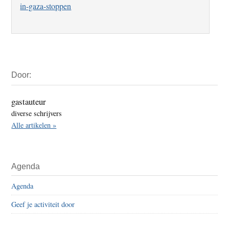
in-gaza-stoppen
Primaire
Door:
Sidebar
gastauteur
diverse schrijvers
Alle artikelen »
Agenda
Agenda
Geef je activiteit door