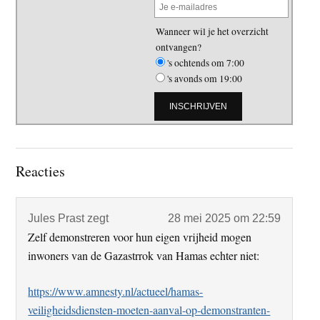
Wanneer wil je het overzicht
ontvangen?
's ochtends om 7:00
's avonds om 19:00
Lees
Reacties
Interacties
Jules Prast
zegt
28 mei 2025 om 22:59
Zelf demonstreren voor hun eigen vrijheid mogen
inwoners van de Gazastrrok van Hamas echter niet:
https://www.amnesty.nl/actueel/hamas-
veiligheidsdiensten-moeten-aanval-op-demonstranten-