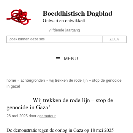
Door
Skip
Spring
Spring
Boeddhistisch Dagblad
naar
to
naar
naar
de
secondary
de
de
Ontwart en ontwikkelt
hoofd
menu
eerste
voettekst
Header
vijftiende jaargang
inhoud
sidebar
Rechts
Z
Z
o
o
e
e
MENU
k
k
b
o
i
p
home
»
achtergronden
»
wij trekken de rode lijn – stop de genocide
n
in gaza!
d
n
e
Wij trekken de rode lijn – stop de
e
z
genocide in Gaza!
n
e
d
28 mei 2025
door
gastauteur
s
e
i
De demonstratie tegen de oorlog in Gaza op 18 mei 2025
z