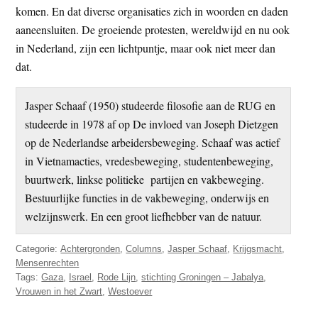
komen. En dat diverse organisaties zich in woorden en daden
aaneensluiten. De groeiende protesten, wereldwijd en nu ook
in Nederland, zijn een lichtpuntje, maar ook niet meer dan
dat.
Jasper Schaaf (1950) studeerde filosofie aan de RUG en
studeerde in 1978 af op De invloed van Joseph Dietzgen
op de Nederlandse arbeidersbeweging. Schaaf was actief
in Vietnamacties, vredesbeweging, studentenbeweging,
buurtwerk, linkse politieke partijen en vakbeweging.
Bestuurlijke functies in de vakbeweging, onderwijs en
welzijnswerk. En een groot liefhebber van de natuur.
Categorie:
Achtergronden
,
Columns
,
Jasper Schaaf
,
Krijgsmacht
,
Mensenrechten
Tags:
Gaza
,
Israel
,
Rode Lijn
,
stichting Groningen – Jabalya
,
Vrouwen in het Zwart
,
Westoever