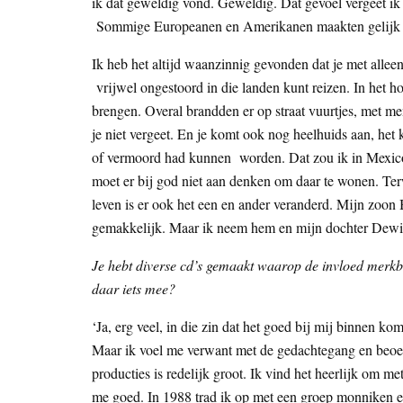
ik dat geweldig vond. Geweldig. Dat gevoel vergeet ik m
Sommige Europeanen en Amerikanen maakten gelijk rech
Ik heb het altijd waanzinnig gevonden dat je met alle
vrijwel ongestoord in die landen kunt reizen. In het hol
brengen. Overal brandden er op straat vuurtjes, met m
je niet vergeet. En je komt ook nog heelhuids aan, het
of vermoord had kunnen worden. Dat zou ik in Mexico 
moet er bij god niet aan denken om daar te wonen. Terw
leven is er ook het een en ander veranderd. Mijn zoon 
gemakkelijk. Maar ik neem hem en mijn dochter Dewi- e
Je hebt diverse cd’s gemaakt waarop de invloed merkb
daar iets mee?
‘Ja, erg veel, in die zin dat het goed bij mij binnen 
Maar ik voel me verwant met de gedachtegang en beoe
producties is redelijk groot. Ik vind het heerlijk om 
me goed. In 1988 trad ik op met een groep monniken en 