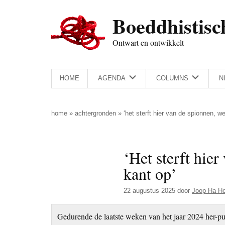
Door
Skip
Spring
Spring
Boeddhistisc
naar
to
naar
naar
de
secondary
de
de
Ontwart en ontwikkelt
hoofd
menu
eerste
voettekst
inhoud
sidebar
HOME
AGENDA
COLUMNS
N
home
»
achtergronden
»
‘het sterft hier van de spionnen, 
‘Het sterft hie
kant op’
22 augustus 2025
door
Joop Ha H
Gedurende de laatste weken van het jaar 2024 her-pu