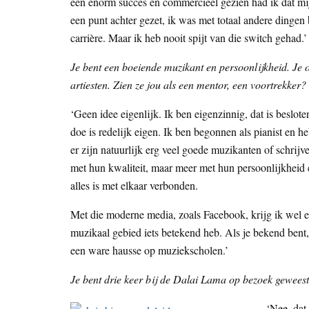
een enorm succes en commercieel gezien had ik dat m
een punt achter gezet, ik was met totaal andere dingen
carrière. Maar ik heb nooit spijt van die switch gehad.’
Je bent een boeiende muzikant en persoonlijkheid. Je 
artiesten. Zien ze jou als een mentor, een voortrekke
‘Geen idee eigenlijk. Ik ben eigenzinnig, dat is beslote
doe is redelijk eigen. Ik ben begonnen als pianist en 
er zijn natuurlijk erg veel goede muzikanten of schrijv
met hun kwaliteit, maar meer met hun persoonlijkheid e
alles is met elkaar verbonden.
Met die moderne media, zoals Facebook, krijg ik wel een
muzikaal gebied iets betekend heb. Als je bekend bent,
een ware hausse op muziekscholen.’
Je bent drie keer bij de Dalai Lama op bezoek gewees
‘Nee, dat 