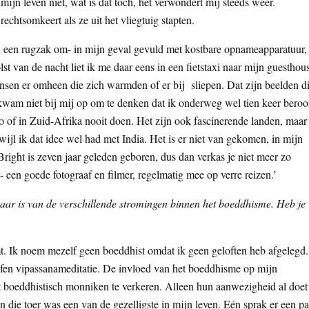
ijn leven niet, wat is dat toch, het verwondert mij steeds weer.
tsomkeert als ze uit het vliegtuig stapten.
en een rugzak om- in mijn geval gevuld met kostbare opnameapparatuur,
st van de nacht liet ik me daar eens in een fietstaxi naar mijn guesthou
ensen er omheen die zich warmden of er bij sliepen. Dat zijn beelden d
 kwam niet bij mij op om te denken dat ik onderweg wel tien keer beroo
of in Zuid-Afrika nooit doen. Het zijn ook fascinerende landen, maar 
ijl ik dat idee wel had met India. Het is er niet van gekomen, in mijn
Bright is zeven jaar geleden geboren, dus dan verkas je niet meer zo
en goede fotograaf en filmer, regelmatig mee op verre reizen.’
aar is van de verschillende stromingen binnen het boeddhisme. Heb je
komt. Ik noem mezelf geen boeddhist omdat ik geen geloften heb afgelegd.
fen vipassanameditatie. De invloed van het boeddhisme op mijn
met boeddhistisch monniken te verkeren. Alleen hun aanwezigheid al doet
die toer was een van de gezelligste in mijn leven. Eén sprak er een pa