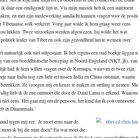
 ik daar een eindigende lijn in. Via mijn muziek heb ik een statement
ken, en met zijn medewerking aandacht kunnen vragen voor de positi
t Tibetaanse volk verkeert. Vorig jaar wilde ik hem graag weer eens
et zou lukken. Twee verzoeken werden afgewezen, hij wilde het wat
 politiek leider van Tibet en ook zijn gezondheid liet te wensen over.’
 natuurlijk ook niet stilgestaan. Ik heb ergens een oud boekje liggen 
ing van een boeddhistische beweging in Noord-Engeland (NKT, jh), van
lijk had ik hem willen vragen over de Karmapa, waarvan er twee zijn.
je naar India nog een hele rel tussen India en China ontstaan, waarin
betrekken. Ze vroegen mij en keuze te maken en stelling te nemen. Ma
evallig heb ik de ene ontmoet die door de Dalai Lama is erkend. Waarom
t niet eens. Het gaat mij om de persoon, het kind dat ik ooit ontmoette.
heb in Dharamsala.’
emand tegen mij zei: Je moet eens naar de
 moet ik bij die man doen? En wat moet die
naar de dierentuin en de volgende naar de Dalai Lama, waar hebben ze 