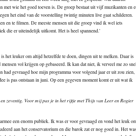
 met wie het goed toeven is. De groep bestaat uit vijf muzikanten en 
gen het eind van de voorstelling twintig minuten live gaat schilderen.
 en te filmen. De meeste mensen uit die groep vind ik wel iets
ek die er uiteindelijk uitkomt. Het is heel spannend.’
s het leuker om altijd hetzelfde te doen, dingen uit te melken. Daar is
 mensen vol krijgen op gebaseerd. Ik kan dat niet, ik verveel me zo sne
en had gevraagd hoe mijn programma voor volgend jaar er uit zou zien,
dee is pas ontstaan in juni. Op een gegeven moment komt er uit wat ik
g en zeventig. Voor mij pas je in het rijtje met Thijs van Leer en Rogier
 daarmee een enorm publiek. Ik was er voor gevraagd en vond het leuk o
tudeerd aan het conservatorium en die barok zat er nog goed in. Het wa