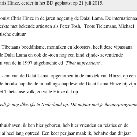
is Hinze, eerder in het BD geplaatst op 21 juli 2015.
nist Chris Hinze in de jaren negentig de Dalai Lama. De internationaa
 werkte met bekende artiesten als Peter Tosh, Toots Tielemans, Michael
ische cultuur.
t Tibetaans boeddhisme, monniken en kloosters, heeft deze vipassana
de Dalai Lama en ook de -toen nog een kind zijnde- zeventiende
 van de in 1997 uitgebrachte cd ‘
Tibet impressions’
.
de stem van de Dalai Lama, opgenomen in de muziek van Hinze, op een
de boodschap die de in ballingschap levende Dalai Lama Hinze bij zijn
et Tibetaanse volk, zo vatte Hinze dat op.
reedt je nog dikwijls in Nederland op. Dit najaar met je theaterprogra
 thuishaven, ik ben hier geboren, heb hier vrienden en relaties en de
l heel lang optreed. Een keer per jaar maak ik, behalve dan dit jaar