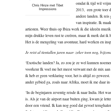
omdat ik tijd wil vrij
Chris Hinze met Tibet
2013, een grote toer d
Impressions
andere landen. Ik reis
van inspiratie. Ik maa
artiesten. Weer thuis op Ibiza werk ik die ideeën muzik
mijn drukke leven rust te creëren, maar ik merk dat ik 
Het is de mengeling van avontuur, hard werken en inspi
Je reist al tientallen jaren naar- zeker toen nog, bijzo
‘Exotische landen? Ja, zo zou je ze wel kunnen noemen.
voorkeur Ik voel me het meest verwant met de mix aan
ik heb er geen verklaring voor, het is altijd zo geweest
ander gebied ga, zoals naar Afrika, moet ik me daar in 
‘In de beginjaren zeventig reisde ik naar India. Het w
is. Als je van de airport naar buiten ging, kwam je lett
door een vriend. Ik kan nog goed dat gevoel terughalen 