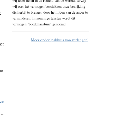
wij ieder delen in de rotheid van de wereld, terwijl
wij over het vermogen beschikken onze bevrijding
dichterbij te brengen door het lijden van de ander te
e
verminderen. In sommige teksten wordt dit
vermogen ‘boeddhanatuur’ genoemd.
Meer onder 'pakhuis van verlangen'
met
ar
het