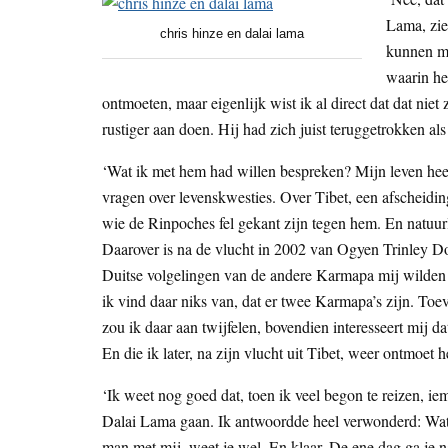
Lama, zie
chris hinze en dalai lama
kunnen ma
waarin he
ontmoeten, maar eigenlijk wist ik al direct dat dat ni
rustiger aan doen. Hij had zich juist teruggetrokken als
‘Wat ik met hem had willen bespreken? Mijn leven heeft
vragen over levenskwesties. Over Tibet, een afscheid
wie de Rinpoches fel gekant zijn tegen hem. En natuur
Daarover is na de vlucht in 2002 van Ogyen Trinley Dor
Duitse volgelingen van de andere Karmapa mij wilden 
ik vind daar niks van, dat er twee Karmapa’s zijn. To
zou ik daar aan twijfelen, bovendien interesseert mij da
En die ik later, na zijn vlucht uit Tibet, weer ontmoet 
‘Ik weet nog goed dat, toen ik veel begon te reizen, i
Dalai Lama gaan. Ik antwoordde heel verwonderd: Wat
man met mij, weet je wel. En klaar. De ene dag ga je 