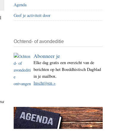
Agenda
i
t
Geef je activiteit door
l
e
Ochtend- of avondeditie
Abonneer je
Elke dag gratis een overzicht van de
berichten op het Boeddhistisch Dagblad
in je mailbox.
Inschrijven »
mma