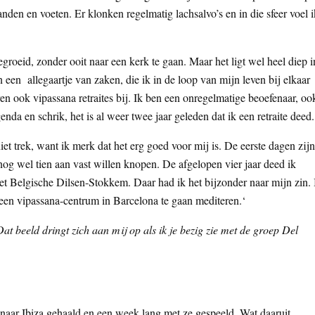
nden en voeten. Er klonken regelmatig lachsalvo’s en in die sfeer voel i
gegroeid, zonder ooit naar een kerk te gaan. Maar het ligt wel heel diep i
 een allegaartje van zaken, die ik in de loop van mijn leven bij elkaar
n ook vipassana retraites bij. Ik ben een onregelmatige beoefenaar, oo
nda en schrik, het is al weer twee jaar geleden dat ik een retraite deed.
 niet trek, want ik merk dat het erg goed voor mij is. De eerste dagen zijn
nog wel tien aan vast willen knopen. De afgelopen vier jaar deed ik
het Belgische Dilsen-Stokkem. Daar had ik het bijzonder naar mijn zin. 
een vipassana-centrum in Barcelona te gaan mediteren.‘
t beeld dringt zich aan mij op als ik je bezig zie met de groep Del
ar naar Ibiza gehaald en een week lang met ze gespeeld. Wat daaruit