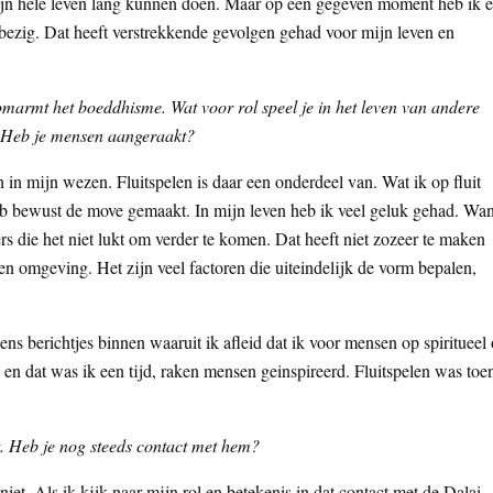
ijn hele leven lang kunnen doen. Maar op een gegeven moment heb ik e
 bezig. Dat heeft verstrekkende gevolgen gehad voor mijn leven en
omarmt het boeddhisme. Wat voor rol speel je in het leven van andere
r? Heb je mensen aangeraakt?
n in mijn wezen. Fluitspelen is daar een onderdeel van. Wat ik op fluit
heb bewust de move gemaakt. In mijn leven heb ik veel geluk gehad. Wan
ers die het niet lukt om verder te komen. Dat heeft niet zozeer te maken
n omgeving. Het zijn veel factoren die uiteindelijk de vorm bepalen,
s berichtjes binnen waaruit ik afleid dat ik voor mensen op spiritueel 
 en dat was ik een tijd, raken mensen geinspireerd. Fluitspelen was toe
t. Heb je nog steeds contact met hem?
niet. Als ik kijk naar mijn rol en betekenis in dat contact met de Dalai