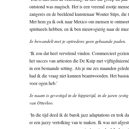
ontstond was magisch. Het is een vreemd zootje mensen
zangeres en de beeldend kunstenaar Wouter Stips, die te
Met hem ga ik ook naar Mexico om mensen te ontmoeten
spiritueels hebben, en ik ben nieuwsgierig naar de muzi
Je bewandelt met je optredens geen gebaande paden.
‘Ik zou dat heel vervelend vinden. Commercieel gezien i
het succes van artiesten die De Kuip met vijftigduizend
in een bestaande setting. Als je me zes maanden geled
had ik die vraag niet kunnen beantwoorden. Het basisi
voor ogen heb.’
Je naam is gevestigd in de hippietijd, in de jaren zesti
van Otterloo.
‘In die tijd deed ik de barok jazz adaptations en trok
er een jazzy vertolking van te maken. Ik was net afges