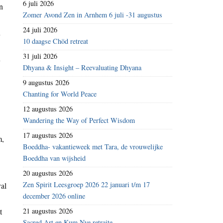
6 juli 2026
n
Zomer Avond Zen in Arnhem 6 juli -31 augustus
24 juli 2026
n
10 daagse Chöd retreat
31 juli 2026
n
Dhyana & Insight – Reevaluating Dhyana
9 augustus 2026
Chanting for World Peace
12 augustus 2026
Wandering the Way of Perfect Wisdom
17 augustus 2026
m,
Boeddha- vakantieweek met Tara, de vrouwelijke
Boeddha van wijsheid
20 augustus 2026
Zen Spirit Leesgroep 2026 22 januari t/m 17
val
december 2026 online
t
21 augustus 2026
Sacred Art en Kum Nye retraite