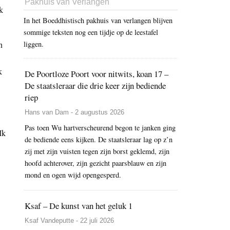
Pakhuis van Verlangen
k
In het Boeddhistisch pakhuis van verlangen blijven
sommige teksten nog een tijdje op de leestafel
n
liggen.
k
De Poortloze Poort voor nitwits, koan 17 –
De staatsleraar die drie keer zijn bediende
riep
Hans van Dam - 2 augustus 2026
Pas toen Wu hartverscheurend begon te janken ging
Ik
de bediende eens kijken. De staatsleraar lag op z’n
zij met zijn vuisten tegen zijn borst geklemd, zijn
hoofd achterover, zijn gezicht paarsblauw en zijn
mond en ogen wijd opengesperd.
Ksaf – De kunst van het geluk 1
Ksaf Vandeputte - 22 juli 2026