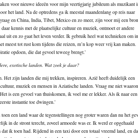
maken voor nieuwe ideeën voor mijn veertigjarig jubileum als muzikant i
oor het land. Na de optredens ga ik meestal maandenlang op reis naar
 graag en China, India, Tibet, Mexico en zo meer, zijn voor mij een bro
k daar kennis met de plaatselijke cultuur en muziek, ontmoet er andere
aal uit en zo gaat het leven verder. Ik gebruik heel wat technieken om i
het meest tot rust kom tijdens die reizen, m’n kop weer vrij kan maken.
ratie opdoen, die dat gevoel teweeg brengt.’
ndere, exotische landen. Wat zoek je daar?
 Het zijn landen die mij trekken, inspireren. Azië heeft duidelijk een
 cultuur, muziek en mensen in Aziatische landen. Vraag me niet waaro
. Het is een gevoel van thuiskomen, ik voel me er lekker. Als ik naar een
eerste instantie toe dwingen.’
as toen een land waar de tegenstellingen nog groter waren dan nu het ge
erlijk in de stront terecht, zoveel armoede was er. Ik werd er opgehaald
dat ik toen had. Rijdend in een taxi door een totaal vreemd land, en da