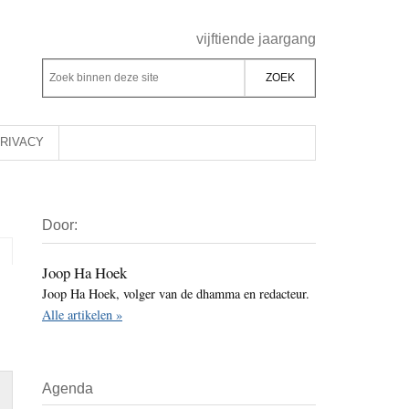
Header
vijftiende jaargang
Rechts
Z
Z
o
o
e
e
k
k
RIVACY
b
o
i
p
Primaire
n
d
Door:
Sidebar
n
e
e
z
Joop Ha Hoek
n
Joop Ha Hoek, volger van de dhamma en redacteur.
e
d
Alle artikelen »
s
e
i
z
t
e
Agenda
e
s