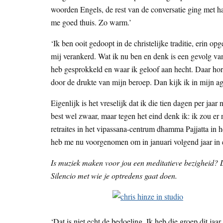
woorden Engels, de rest van de conversatie ging met ha
me goed thuis. Zo warm.’
‘Ik ben ooit gedoopt in de christelijke traditie, erin op
mij verankerd. Wat ik nu ben en denk is een gevolg van
heb gesprokkeld en waar ik geloof aan hecht. Daar hore
door de drukte van mijn beroep. Dan kijk ik in mijn age
Eigenlijk is het vreselijk dat ik die tien dagen per jaar
best wel zwaar, maar tegen het eind denk ik: ik zou er 
retraites in het vipassana-centrum dhamma Pajjatta in 
heb me nu voorgenomen om in januari volgend jaar in 
Is muziek maken voor jou een meditatieve bezigheid? Da
Silencio met wie je optredens gaat doen.
‘Dat is niet echt de bedoeling. Ik heb die groep dit ja