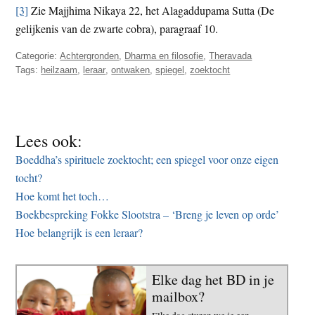
[3]
Zie Majjhima Nikaya 22, het Alagaddupama Sutta (De
gelijkenis van de zwarte cobra), paragraaf 10.
Categorie:
Achtergronden
,
Dharma en filosofie
,
Theravada
Tags:
heilzaam
,
leraar
,
ontwaken
,
spiegel
,
zoektocht
Lees ook:
Boeddha’s spirituele zoektocht; een spiegel voor onze eigen
tocht?
Hoe komt het toch…
Boekbespreking Fokke Slootstra – ‘Breng je leven op orde’
Hoe belangrijk is een leraar?
Elke dag het BD in je
mailbox?