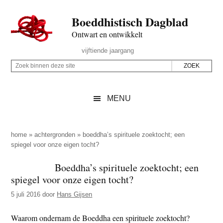
Door
Skip
Spring
Spring
Boeddhistisch Dagblad
naar
to
naar
naar
de
secondary
de
de
Ontwart en ontwikkelt
hoofd
menu
eerste
voettekst
Header
vijftiende jaargang
inhoud
sidebar
Rechts
Z
Z
o
o
e
e
MENU
k
k
b
o
i
p
home
»
achtergronden
»
boeddha’s spirituele zoektocht; een
n
spiegel voor onze eigen tocht?
d
n
e
Boeddha’s spirituele zoektocht; een
e
z
spiegel voor onze eigen tocht?
n
e
d
5 juli 2016
door
Hans Gijsen
s
e
i
Waarom ondernam de Boeddha een spirituele zoektocht?
z