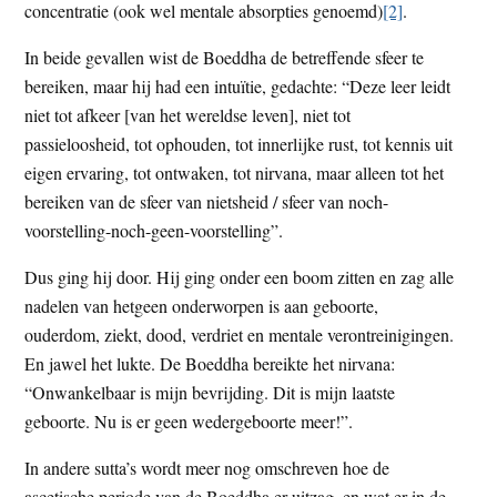
concentratie (ook wel mentale absorpties genoemd)
[2]
.
In beide gevallen wist de Boeddha de betreffende sfeer te
bereiken, maar hij had een intuïtie, gedachte: “Deze leer leidt
niet tot afkeer [van het wereldse leven], niet tot
passieloosheid, tot ophouden, tot innerlijke rust, tot kennis uit
eigen ervaring, tot ontwaken, tot nirvana, maar alleen tot het
bereiken van de sfeer van nietsheid / sfeer van noch-
voorstelling-noch-geen-voorstelling”.
Dus ging hij door. Hij ging onder een boom zitten en zag alle
nadelen van hetgeen onderworpen is aan geboorte,
ouderdom, ziekt, dood, verdriet en mentale verontreinigingen.
En jawel het lukte. De Boeddha bereikte het nirvana:
“Onwankelbaar is mijn bevrijding. Dit is mijn laatste
geboorte. Nu is er geen wedergeboorte meer!”.
In andere sutta’s wordt meer nog omschreven hoe de
ascetische periode van de Boeddha er uitzag, en wat er in de