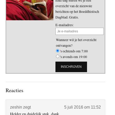
Elke dag sturen we je een
overzicht van de nieuwste
berichten op het Boeddhistisch
Dagblad. Gratis.
E-mailadres:
Wanneer wil je het overzicht
ontvangen?
's ochtends om 7:00
's avonds om 19:00
Lees
Reacties
Interacties
zeshin
zegt
5 juli 2016 om 11:52
Helder en duidelijk stuk, dank