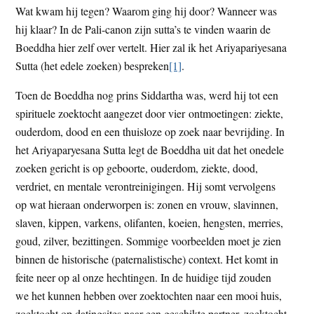
Wat kwam hij tegen? Waarom ging hij door? Wanneer was
t
e
hij klaar? In de Pali-canon zijn sutta’s te vinden waarin de
e
s
Boeddha hier zelf over vertelt. Hier zal ik het Ariyapariyesana
i
Sutta (het edele zoeken) bespreken
[1]
.
t
e
Toen de Boeddha nog prins Siddartha was, werd hij tot een
spirituele zoektocht aangezet door vier ontmoetingen: ziekte,
ouderdom, dood en een thuisloze op zoek naar bevrijding. In
het Ariyaparyesana Sutta legt de Boeddha uit dat het onedele
zoeken gericht is op geboorte, ouderdom, ziekte, dood,
verdriet, en mentale verontreinigingen. Hij somt vervolgens
op wat hieraan onderworpen is: zonen en vrouw, slavinnen,
slaven, kippen, varkens, olifanten, koeien, hengsten, merries,
goud, zilver, bezittingen. Sommige voorbeelden moet je zien
binnen de historische (paternalistische) context. Het komt in
feite neer op al onze hechtingen. In de huidige tijd zouden
we het kunnen hebben over zoektochten naar een mooi huis,
zoektocht op datingsites naar een geschikte partner, zoektocht