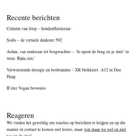
Recente berichten
Column van Joop – hondenfluisteraar
Sodis – de virtuele denkster 592
Ardan, van zenleraar tot brugwachter – ‘Je opent de brug en je sluit ‘m
weer. Bijna zen.’
Verwoestende droogte en bosbranden – XR blokkeert A12 in Den
Haag
B’eter Vegan brownies
Reageren
We vinden het geweldig om reacties op berichten te krijgen en op die
manier in contact te komen met lezers, maar
wat staan we wel en niet
toe op de site
?