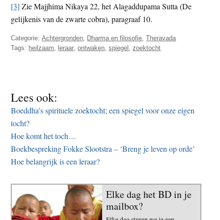
[3]
Zie Majjhima Nikaya 22, het Alagaddupama Sutta (De
gelijkenis van de zwarte cobra), paragraaf 10.
Categorie:
Achtergronden
,
Dharma en filosofie
,
Theravada
Tags:
heilzaam
,
leraar
,
ontwaken
,
spiegel
,
zoektocht
Lees ook:
Boeddha’s spirituele zoektocht; een spiegel voor onze eigen
tocht?
Hoe komt het toch…
Boekbespreking Fokke Slootstra – ‘Breng je leven op orde’
Hoe belangrijk is een leraar?
Elke dag het BD in je
mailbox?
Elke dag sturen we je een