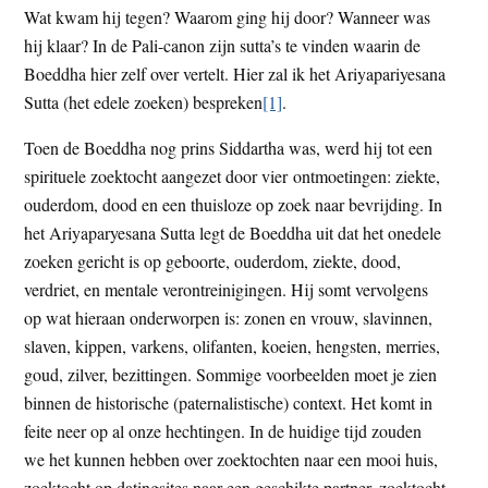
Wat kwam hij tegen? Waarom ging hij door? Wanneer was
t
e
hij klaar? In de Pali-canon zijn sutta’s te vinden waarin de
e
s
Boeddha hier zelf over vertelt. Hier zal ik het Ariyapariyesana
i
Sutta (het edele zoeken) bespreken
[1]
.
t
e
Toen de Boeddha nog prins Siddartha was, werd hij tot een
spirituele zoektocht aangezet door vier ontmoetingen: ziekte,
ouderdom, dood en een thuisloze op zoek naar bevrijding. In
het Ariyaparyesana Sutta legt de Boeddha uit dat het onedele
zoeken gericht is op geboorte, ouderdom, ziekte, dood,
verdriet, en mentale verontreinigingen. Hij somt vervolgens
op wat hieraan onderworpen is: zonen en vrouw, slavinnen,
slaven, kippen, varkens, olifanten, koeien, hengsten, merries,
goud, zilver, bezittingen. Sommige voorbeelden moet je zien
binnen de historische (paternalistische) context. Het komt in
feite neer op al onze hechtingen. In de huidige tijd zouden
we het kunnen hebben over zoektochten naar een mooi huis,
zoektocht op datingsites naar een geschikte partner, zoektocht