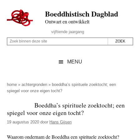
Door
Skip
Spring
Spring
Boeddhistisch Dagblad
naar
to
naar
naar
de
secondary
de
de
Ontwart en ontwikkelt
hoofd
menu
eerste
voettekst
Header
vijftiende jaargang
inhoud
sidebar
Rechts
Z
Z
o
o
e
e
MENU
k
k
b
o
i
p
home
»
achtergronden
»
boeddha’s spirituele zoektocht; een
n
spiegel voor onze eigen tocht?
d
n
e
Boeddha’s spirituele zoektocht; een
e
z
spiegel voor onze eigen tocht?
n
e
d
19 augustus 2020
door
Hans Gijsen
s
e
i
Waarom ondernam de Boeddha een spirituele zoektocht?
z