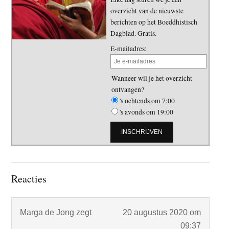
overzicht van de nieuwste
berichten op het Boeddhistisch
Dagblad. Gratis.
E-mailadres:
Wanneer wil je het overzicht
ontvangen?
's ochtends om 7:00
's avonds om 19:00
Lees
Reacties
Interacties
Marga de Jong
zegt
20 augustus 2020 om
09:37