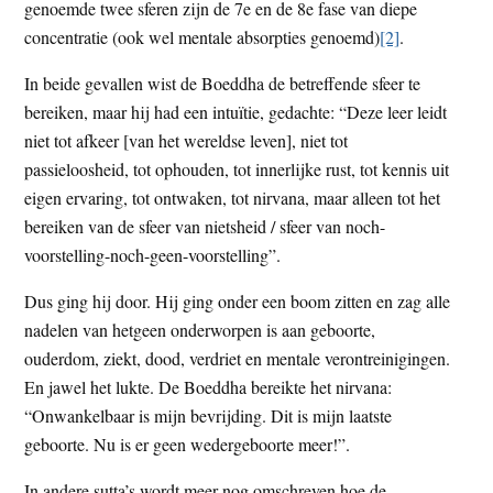
genoemde twee sferen zijn de 7e en de 8e fase van diepe
concentratie (ook wel mentale absorpties genoemd)
[2]
.
In beide gevallen wist de Boeddha de betreffende sfeer te
bereiken, maar hij had een intuïtie, gedachte: “Deze leer leidt
niet tot afkeer [van het wereldse leven], niet tot
passieloosheid, tot ophouden, tot innerlijke rust, tot kennis uit
eigen ervaring, tot ontwaken, tot nirvana, maar alleen tot het
bereiken van de sfeer van nietsheid / sfeer van noch-
voorstelling-noch-geen-voorstelling”.
Dus ging hij door. Hij ging onder een boom zitten en zag alle
nadelen van hetgeen onderworpen is aan geboorte,
ouderdom, ziekt, dood, verdriet en mentale verontreinigingen.
En jawel het lukte. De Boeddha bereikte het nirvana:
“Onwankelbaar is mijn bevrijding. Dit is mijn laatste
geboorte. Nu is er geen wedergeboorte meer!”.
In andere sutta’s wordt meer nog omschreven hoe de