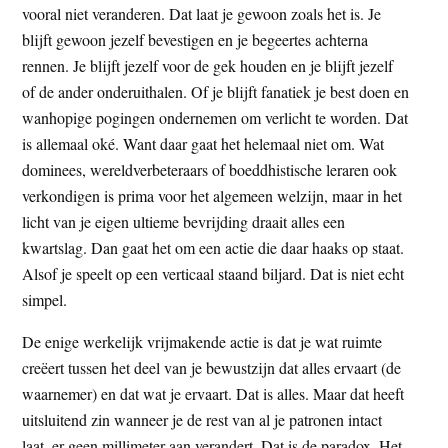
vooral niet veranderen. Dat laat je gewoon zoals het is. Je
blijft gewoon jezelf bevestigen en je begeertes achterna
rennen. Je blijft jezelf voor de gek houden en je blijft jezelf
of de ander onderuithalen. Of je blijft fanatiek je best doen en
wanhopige pogingen ondernemen om verlicht te worden. Dat
is allemaal oké. Want daar gaat het helemaal niet om. Wat
dominees, wereldverbeteraars of boeddhistische leraren ook
verkondigen is prima voor het algemeen welzijn, maar in het
licht van je eigen ultieme bevrijding draait alles een
kwartslag. Dan gaat het om een actie die daar haaks op staat.
Alsof je speelt op een verticaal staand biljard. Dat is niet echt
simpel.
De enige werkelijk vrijmakende actie is dat je wat ruimte
creëert tussen het deel van je bewustzijn dat alles ervaart (de
waarnemer) en dat wat je ervaart. Dat is alles. Maar dat heeft
uitsluitend zin wanneer je de rest van al je patronen intact
laat, er geen millimeter aan verandert. Dat is de paradox. Het