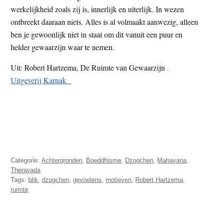
werkelijkheid zoals zij is, innerlijk en uiterlijk. In wezen
ontbreekt daaraan niets. Alles is al volmaakt aanwezig, alleen
ben je gewoonlijk niet in staat om dit vanuit een puur en
helder gewaarzijn waar te nemen.
Uit: Robert Hartzema, De Ruimte van Gewaarzijn .
Uitgeverij Karnak
Categorie:
Achtergronden
,
Boeddhisme
,
Dzogchen
,
Mahayana
,
Theravada
Tags:
blik
,
dzogchen
,
gevoelens
,
motieven
,
Robert Hartzema
,
ruimte