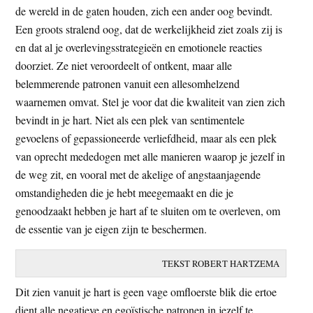
de wereld in de gaten houden, zich een ander oog bevindt.
t
e
Een groots stralend oog, dat de werkelijkheid ziet zoals zij is
e
s
en dat al je overlevingsstrategieën en emotionele reacties
i
doorziet. Ze niet veroordeelt of ontkent, maar alle
t
belemmerende patronen vanuit een allesomhelzend
e
waarnemen omvat. Stel je voor dat die kwaliteit van zien zich
bevindt in je hart. Niet als een plek van sentimentele
gevoelens of gepassioneerde verliefdheid, maar als een plek
van oprecht mededogen met alle manieren waarop je jezelf in
de weg zit, en vooral met de akelige of angstaanjagende
omstandigheden die je hebt meegemaakt en die je
genoodzaakt hebben je hart af te sluiten om te overleven, om
de essentie van je eigen zijn te beschermen.
TEKST ROBERT HARTZEMA
Dit zien vanuit je hart is geen vage omfloerste blik die ertoe
dient alle negatieve en egoïstische patronen in jezelf te