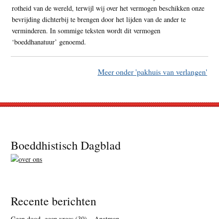
rotheid van de wereld, terwijl wij over het vermogen beschikken onze
bevrijding dichterbij te brengen door het lijden van de ander te
verminderen. In sommige teksten wordt dit vermogen
‘boeddhanatuur’ genoemd.
Meer onder 'pakhuis van verlangen'
Footer
Boeddhistisch Dagblad
Recente berichten
Geen dood, geen vrees (30) – Anatman