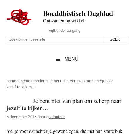
Door
Skip
Spring
Spring
Boeddhistisch Dagblad
naar
to
naar
naar
de
secondary
de
de
Ontwart en ontwikkelt
hoofd
menu
eerste
voettekst
Header
vijftiende jaargang
inhoud
sidebar
Rechts
Z
Z
o
o
e
e
MENU
k
k
b
o
i
p
home
»
achtergronden
»
je bent niet van plan om scherp naar
n
jezelf te kijken…
d
n
e
Je bent niet van plan om scherp naar
e
z
jezelf te kijken…
n
e
d
5 december 2018
door
gastauteur
s
e
i
Stel je voor dat achter je gewone ogen, die met hun starre blik
z