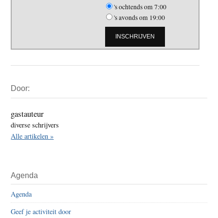
's ochtends om 7:00
's avonds om 19:00
Primaire
Door:
Sidebar
gastauteur
diverse schrijvers
Alle artikelen »
Agenda
Agenda
Geef je activiteit door