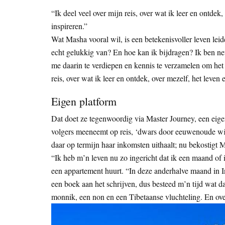
“Ik deel veel over mijn reis, over wat ik leer en ontde
inspireren.”
Wat Masha vooral wil, is een betekenisvoller leven le
echt gelukkig van? En hoe kan ik bijdragen? Ik ben net t
me daarin te verdiepen en kennis te verzamelen om het 
reis, over wat ik leer en ontdek, over mezelf, het leven
Eigen platform
Dat doet ze tegenwoordig via Master Journey, een eig
volgers meeneemt op reis, ‘dwars door eeuwenoude wijs
daar op termijn haar inkomsten uithaalt; nu bekostigt M
“Ik heb m’n leven nu zo ingericht dat ik een maand of i
een appartement huurt. “In deze anderhalve maand in I
een boek aan het schrijven, dus besteed m’n tijd wat da
monnik, een non en een Tibetaanse vluchteling. En ov