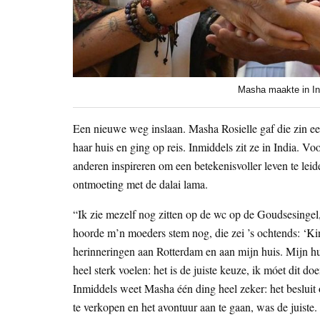
Masha maakte in In
Een nieuwe weg inslaan. Masha Rosielle gaf die zin e
haar huis en ging op reis. Inmiddels zit ze in India. V
anderen inspireren om een betekenisvoller leven te leid
ontmoeting met de dalai lama.
“Ik zie mezelf nog zitten op de wc op de Goudsesingel,
hoorde m’n moeders stem nog, die zei ’s ochtends: ‘Kin
herinneringen aan Rotterdam en aan mijn huis. Mijn hui
heel sterk voelen: het is de juiste keuze, ik móet dit doe
Inmiddels weet Masha één ding heel zeker: het besluit 
te verkopen en het avontuur aan te gaan, was de juiste.