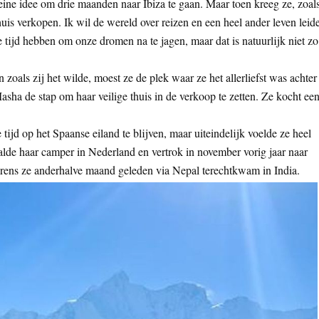
eine idee om drie maanden naar Ibiza te gaan. Maar toen kreeg ze, zoal
 huis verkopen. Ik wil de wereld over reizen en een heel ander leven leid
tijd hebben om onze dromen na te jagen, maar dat is natuurlijk niet zo
 zoals zij het wilde, moest ze de plek waar ze het allerliefst was achter
Masha de stap om haar veilige thuis in de verkoop te zetten. Ze kocht ee
 tijd op het Spaanse eiland te blijven, maar uiteindelijk voelde ze heel
alde haar camper in Nederland en vertrok in november vorig jaar naar
vorens ze anderhalve maand geleden via Nepal terechtkwam in India.