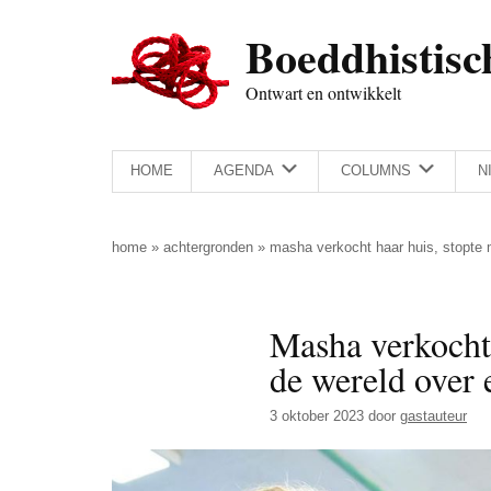
Door
Skip
Spring
Spring
Boeddhistisc
naar
to
naar
naar
de
secondary
de
de
Ontwart en ontwikkelt
hoofd
menu
eerste
voettekst
inhoud
sidebar
HOME
AGENDA
COLUMNS
N
home
»
achtergronden
»
masha verkocht haar huis, stopte m
Masha verkocht 
de wereld over 
3 oktober 2023
door
gastauteur