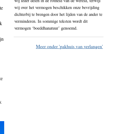
wij ieder delen in de rotheid van de wereld, terwijl
te
wij over het vermogen beschikken onze bevrijding
dichterbij te brengen door het lijden van de ander te
verminderen. In sommige teksten wordt dit
ik
vermogen ‘boeddhanatuur’ genoemd.
jn
Meer onder 'pakhuis van verlangen'
ze
k