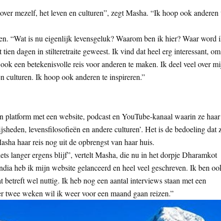
k, over mezelf, het leven en culturen”, zegt Masha. “Ik hoop ook anderen 
iden. “Wat is nu eigenlijk levensgeluk? Waarom ben ik hier? Waar word 
ien dagen in stilteretraite geweest. Ik vind dat heel erg interessant, om
ook een betekenisvolle reis voor anderen te maken. Ik deel veel over mi
 en culturen. Ik hoop ook anderen te inspireren.”
en platform met een website, podcast en YouTube-kanaal waarin ze haar
heden, levensfilosofieën en andere culturen’. Het is de bedoeling dat 
asha haar reis nog uit de opbrengst van haar huis.
ets langer ergens blijf”, vertelt Masha, die nu in het dorpje Dharamkot
ndia heb ik mijn website gelanceerd en heel veel geschreven. Ik ben oo
t betreft wel nuttig. Ik heb nog een aantal interviews staan met een
er twee weken wil ik weer voor een maand gaan reizen.”