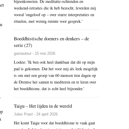
bijeenkomsten. De meditatie-ochtenden en
het
weekend-retraites die ik heb bezocht, leverden mij
vooral 'ongeloof op – over starre interpretaties en
rituelen, met weinig ruimte voor gesprek.'
an
Boeddhistische doeners en denkers – de
serie (27)
gastauteur - 15 mei 2026
Loekie: 'Ik ben ook heel dankbaar dat dit op mijn
pad is gekomen. Dat het voor mij als leek mogelijk
is om met een groep van 60 mensen tien dagen op
de Drentse hei samen te mediteren en te leren over
het boeddhisme, dat is echt heel bijzonder.’
.
Taigu – Het lijden in de wereld
op
Jules Prast - 24 april 2026
n
Het komt Taigu voor dat boeddhisme te vaak gaat