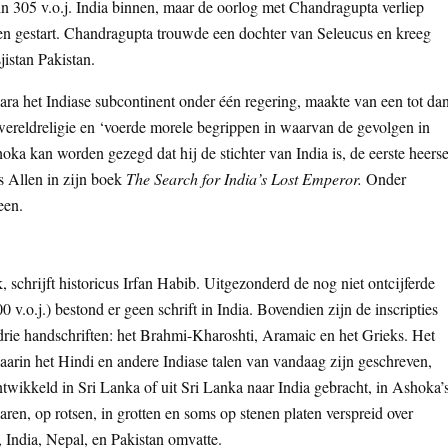
 in 305 v.o.j. India binnen, maar de oorlog met Chandragupta verliep
en gestart. Chandragupta trouwde een dochter van Seleucus en kreeg
istan Pakistan.
ra het Indiase subcontinent onder één regering, maakte van een tot da
wereldreligie en ‘voerde morele begrippen in waarvan de gevolgen in
ka kan worden gezegd dat hij de stichter van India is, de eerste heerse
es Allen in zijn boek
The Search for India’s Lost Emperor.
Onder
een.
, schrijft historicus Irfan Habib. Uitgezonderd de nog niet ontcijferde
.o.j.) bestond er geen schrift in India. Bovendien zijn de inscripties
 drie handschriften: het Brahmi-Kharoshti, Aramaic en het Grieks. Het
arin het Hindi en andere Indiase talen van vandaag zijn geschreven,
ontwikkeld in Sri Lanka of uit Sri Lanka naar India gebracht, in Ashoka’
ilaren, op rotsen, in grotten en soms op stenen platen verspreid over
 India, Nepal, en Pakistan omvatte.