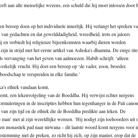
eeft aan alle menselijke wezens, een schuld die hij moet inlossen door 
en beroep doen op het individuele innerlijk. Hij verlangt het spreken v
d van gedachten en dat gewelddadigheid, wreedheid, trots en jaloers
ij en verbiedt hij religieuze bijeenkomsten waarbij dieren worden
s zijn in strijd met het eerste artikel van Ashoka’s dhamma. De enige rite
 als vervanging van het geven van aalmoezen. Habib schrijft: ‘alleen
rkelijk vrucht. Hij doet een beroep op ‘de vader, zoon, broeder,
boodschap te verspreiden in elke familie.’
a’s ethiek vandaan komt,
emt, een lekenvolgeling van de Boeddha. Hij verwijst echter nergens
ormuleringen in de inscripties hebben hun tegenhanger in de Pali canon
van zijn tijd en de ethiek die de Boeddha predikte aan leken. De
 man’ met al zijn wereldlijke wensen. ‘Hij nodigt zijn toehoorders uit 
een monastiek pad naar nirwana – dit laatste woord komt nergens voor i
enstemming met de preken, zo richt hij zich, op zijn manier, erop dat de