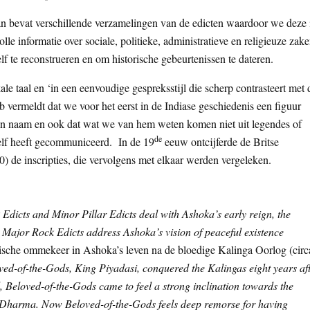
n bevat verschillende verzamelingen van de edicten waardoor we deze 
le informatie over sociale, politieke, administratieve en religieuze zake
f te reconstrueren en om historische gebeurtenissen te dateren.
e taal en ‘in een eenvoudige gespreksstijl die scherp contrasteert met 
bib vermeldt dat we voor het eerst in de Indiase geschiedenis een figuur
een naam en ook dat wat we van hem weten komen niet uit legendes of
de
 zelf heeft gecommuniceerd.
In de 19
eeuw ontcijferde de Britse
) de inscripties, die vervolgens met elkaar werden vergeleken.
dicts and Minor Pillar Edicts deal with Ashoka’s early reign, the
he Major Rock Edicts address Ashoka’s vision of peaceful existence
tische ommekeer in Ashoka’s leven na de bloedige Kalinga Oorlog (circ
ved-of-the-Gods, King Piyadasi, conquered the Kalingas eight years af
, Beloved-of-the-Gods came to feel a strong inclination towards the
n Dharma. Now Beloved-of-the-Gods feels deep remorse for having