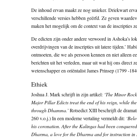
De inhoud ervan maakt ze nog unieker. Driekwart erva
verschillende versies hebben geërfd. Ze geven waardevol
maken het mogelijk om de context van de inscripties zel
De edicten zijn onder andere verwoord in Ashoka’s lokal
overdrijvingen van de inscripties uit latere tijden.’ Ha
ontmoeten, die we als persoon kennen en niet alleen 
berichten uit het verleden, maar uit wat hij ons direct
wetenschapper en oriëntalist James Prinsep (1799 -1840
Ethiek
Joshua J. Mark schrijft in zijn artikel:
‘The Minor Rock E
Major Pillar Edicts treat the end of his reign, while t
through Dhamma.’
Rotsedict XIII beschrijft de drama
260 v.o.j.) In een moderne vertaling vermeldt dit:
‘Belo
his coronation. After the Kalingas had been conquered
Dharma, a love for the Dharma and for instruction i