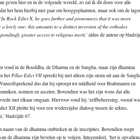
an geven hier en in de volgende wereld, zo zal ik dit doen voor alle
k dat het hem hierbij niet gaat om hooggeplaatsten, maar ook om de lage
‘In Rock Edict X, he goes further and pronounces that it was more
r a lowly one: this amounts to a distinct inversion of the orthodox
ondingly greater access to religious merit,’
aldus de auteur op bladzij
lucht vond in de Boeddha, de Dharma en de Sangha, maar zijn dhamma
 In het
Pillar Edict VII
spreekt hij niet alleen zijn steun uit aan de Sangh
 Vanzelfsprekend dus dat hij oproept tot mildheid voor Brahmanen en
monniken, nonnen en asceten. Bovendien was het zijn wens dat alle
n vrede met elkaar omgaan. Hiervoor vond hij ‘zelfbeheersing, vooral wa
ict XII pleitte hij voor een wederzijdse dialoog tussen de sektes,
,’ bladzijde 67.
in naam van de dhamma ontbreken in de inscripties. Bovendien roept
an de dhamma zijn bevelen op te volgen. Integendeel, ‘het is opvallen