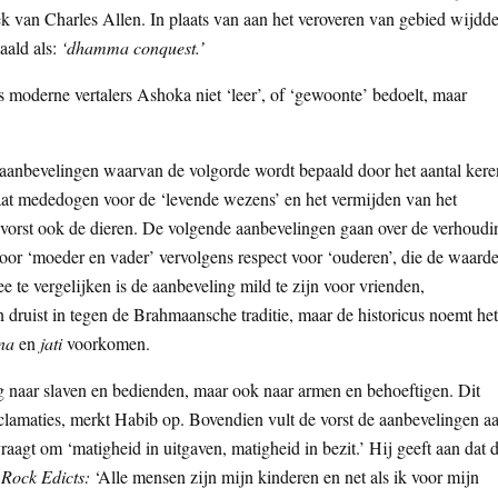
k van Charles Allen. In plaats van aan het veroveren van gebied wijdd
aald als:
‘dhamma conquest.’
s moderne vertalers Ashoka niet ‘leer’, of ‘gewoonte’ bedoelt, maar
t aanbevelingen waarvan de volgorde wordt bepaald door het aantal kere
taat mededogen voor de ‘levende wezens’ en het vermijden van het
 vorst ook de dieren. De volgende aanbevelingen gaan over de verhoudi
voor ‘moeder en vader’ vervolgens respect voor ‘ouderen’, die de waard
e vergelijken is de aanbeveling mild te zijn voor vrienden,
 druist in tegen de Brahmaansche traditie, maar de historicus noemt het
na
en
jati
voorkomen.
g naar slaven en bedienden, maar ook naar armen en behoeftigen. Dit
clamaties, merkt Habib op. Bovendien vult de vorst de aanbevelingen a
agt om ‘matigheid in uitgaven, matigheid in bezit.’ Hij geeft aan dat d
 Rock Edicts:
‘Alle mensen zijn mijn kinderen en net als ik voor mijn