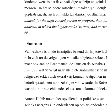
kinderen wens is dat ik ze volledige welzijn en geluk k
mensen.’ In het Mindere rotsedict I maakt hij duidelij
geplaatsten, die zich ontwikkelen dankzij de dhamma.
difficult for the high-ranked person to progress than fo
dharma, in which the higher ranks (varnas) had corresp
66.
Dhamma
Van Ashoka is uit de inscripties bekend dat hij toev
richt zich tot de volgelingen van alle religieuze sektes.
maar ook aan de Brahmanen, de Jains en de Ajivika’s.
samanas
wat verwijst naar alle niet-Brahmanistische 
religieuze sektes zich overal vrij kunnen vestigen en i
betreft spraak, een noodzakelijke voorwaarde. In Rotsed
waardoor de verschillende sektes samen kunnen bloeien
Auteur Habib noemt het opvallend dat politieke eisen 
Ashoka nergens zijn onderdanen op om als onderdeel v