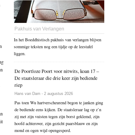
e
Pakhuis van Verlangen
In het Boeddhistisch pakhuis van verlangen blijven
n
sommige teksten nog een tijdje op de leestafel
liggen.
ng
en
De Poortloze Poort voor nitwits, koan 17 –
De staatsleraar die drie keer zijn bediende
riep
Hans van Dam - 2 augustus 2026
Pas toen Wu hartverscheurend begon te janken ging
de bediende eens kijken. De staatsleraar lag op z’n
an
zij met zijn vuisten tegen zijn borst geklemd, zijn
it
hoofd achterover, zijn gezicht paarsblauw en zijn
mond en ogen wijd opengesperd.