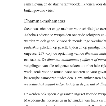
samenleving en de staat verantwoordelijk tonen voor
buitengewone visie.’
Dhamma-mahamatas
Steen was niet het enige medium voor schriftelijke ov
Ashoka’s edicten te verspreiden onder de schrijvers en
werden ze ook gebruikt voor de mondelinge overdracht.
padesikas
geheten, op gezette tijden en op gunstige mom
ongeveer 257 v.o.j. de oprichting van de
dhamma-mah
een taak is. De
dhamma-mahamatas (‘officers of moral
volgelingen van alle religieuze sekten door het hele r
werk, zoals voor de armen, voor ouderen en voor gevang
keizerlijke aalmoezen uitdeelden. Deze ambtenaren h
we today just cannot judge, to join in de pursuit of 
Er werden ook speciale gezanten ingezet voor de versp
Macedonische heersers en in het zuiden van India en i