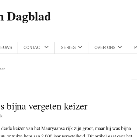
h Dagblad
IEUWS
CONTACT
SERIES
OVER ONS
P
zer
s bijna vergeten keizer
ek
 derde keizer van het Mauryaanse rijk zijn groot, maar hij was bijna
w ontrukte hem aan 2.000 jaar vergetelheid. Dit artikel gaat over het