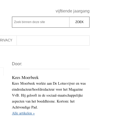
Header
vijftiende jaargang
Rechts
Z
Z
o
o
e
e
k
k
RIVACY
b
o
i
p
Primaire
n
d
Door:
Sidebar
n
e
e
z
Kees Moerbeek
n
Kees Moerbeek werkte aan De Lotusvijver en was
e
d
eindredacteur/hoofdredacteur voor het Magazine
s
e
VvB. Hij gelooft in de sociaal-maatschappelijke
i
z
aspecten van het boeddhisme. Kortom: het
t
e
Achtvoudige Pad.
e
Alle artikelen »
s