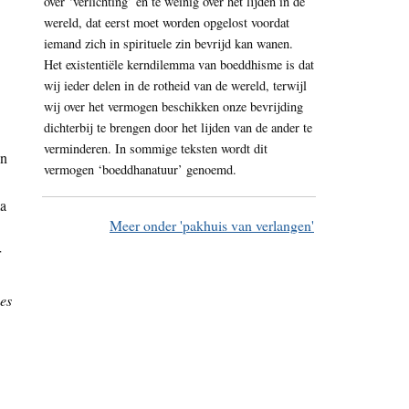
over ‘verlichting’ en te weinig over het lijden in de
wereld, dat eerst moet worden opgelost voordat
iemand zich in spirituele zin bevrijd kan wanen.
Het existentiële kerndilemma van boeddhisme is dat
wij ieder delen in de rotheid van de wereld, terwijl
wij over het vermogen beschikken onze bevrijding
dichterbij te brengen door het lijden van de ander te
verminderen. In sommige teksten wordt dit
n
vermogen ‘boeddhanatuur’ genoemd.
ma
Meer onder 'pakhuis van verlangen'
r
ces