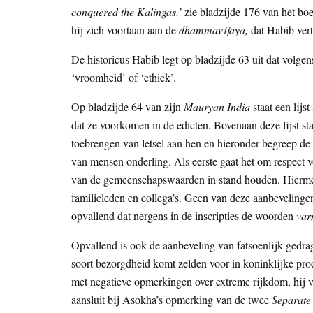
conquered the Kalingas,’
zie bladzijde 176 van het boe
hij zich voortaan aan de
dhammavijaya,
dat Habib vert
De historicus Habib legt op bladzijde 63 uit dat volgen
‘vroomheid’ of ‘ethiek’.
Op bladzijde 64 van zijn
Mauryan India
staat een lijs
dat ze voorkomen in de edicten. Bovenaan deze lijst s
toebrengen van letsel aan hen en hieronder begreep de
van mensen onderling. Als eerste gaat het om respect 
van de gemeenschapswaarden in stand houden. Hiermee t
familieleden en collega’s. Geen van deze aanbevelingen
opvallend dat nergens in de inscripties de woorden
var
Opvallend is ook de aanbeveling van fatsoenlijk gedra
soort bezorgdheid komt zelden voor in koninklijke pro
met negatieve opmerkingen over extreme rijkdom, hij vra
aansluit bij Asokha’s opmerking van de twee
Separate