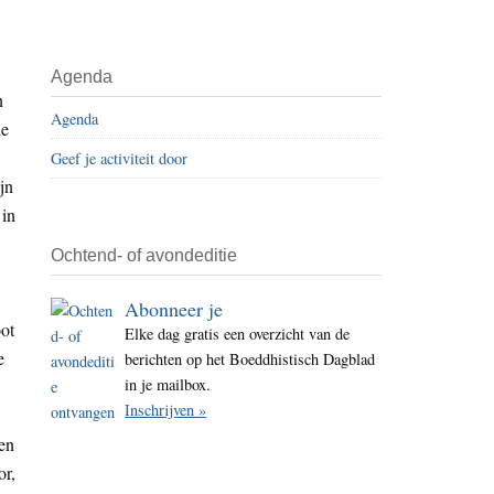
i
t
e
Agenda
n
Agenda
de
Geef je activiteit door
jn
 in
Ochtend- of avondeditie
Abonneer je
ot
Elke dag gratis een overzicht van de
e
berichten op het Boeddhistisch Dagblad
in je mailbox.
Inschrijven »
 en
or,