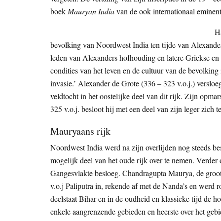
boek
Mauryan India
van de ook internationaal eminente
H
bevolking van Noordwest India ten tijde van Alexander
leden van Alexanders hofhouding en latere Griekse en 
condities van het leven en de cultuur van de bevolkin
invasie.’ Alexander de Grote (336 – 323 v.o.j.) verslo
veldtocht in het oostelijke deel van dit rijk. Zijn opm
325 v.o.j. besloot hij met een deel van zijn leger zich t
Mauryaans rijk
Noordwest India werd na zijn overlijden nog steeds be
mogelijk deel van het oude rijk over te nemen. Verder 
Gangesvlakte besloeg. Chandragupta Maurya, de groot
v.o.j Paliputra in, rekende af met de Nanda’s en werd r
deelstaat Bihar en in de oudheid en klassieke tijd de 
enkele aangrenzende gebieden en heerste over het gebi