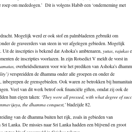
 de roep om mededogen.’ Dit is volgens Habib een ‘onderneming met
erdracht. Mogelijk werd er ook stof en palmbladeren gebruikt om
 onder de graveerders van steen in ver afgelegen gebieden. Mogelijk
 Uit de inscripties is bekend dat Ashoka’s ambtenaren,
yutas
,
rajukas
e
enten de inscripties voorlazen. In zijn Rotsedict V meldt de vorst in
amatas,
overheidsdienaren voor wie het prediken van Ashoka’s dham
ity’)
verspreidden de dhamma onder alle groepen en onder de
ijk, inbegrepen de grensgebieden. Ook waren ze betrokken bij humanitai
en. Veel van dit werk betrof ook financiële giften, omdat zij ook de
adden hun eigen taken:
‘They were all pressed, with what degree of suc
dhammavijaya, the dhamma conquest,’
bladzijde 82.
reiding van de dhamma buiten het rijk, zoals in gebieden van
n Sri Lanka. De missies naar Sri Lanka hadden een blijvend en groot