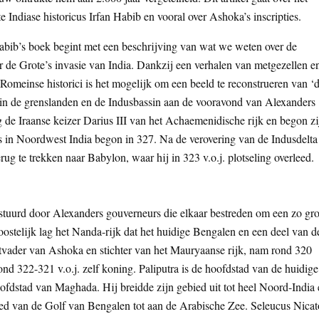
 Indiase historicus Irfan Habib en vooral over Ashoka’s inscripties.
abib’s boek begint met een beschrijving van wat we weten over de
 de Grote’s invasie van India. Dankzij een verhalen van metgezellen e
Romeinse historici is het mogelijk om een beeld te reconstrueren van ‘
g in de grenslanden en de Indusbassin aan de vooravond van Alexanders
eg de Iraanse keizer Darius III van het Achaemenidische rijk en begon zi
ars in Noordwest India begon in 327. Na de verovering van de Indusdelta
erug te trekken naar Babylon, waar hij in 323 v.o.j. plotseling overleed.
stuurd door Alexanders gouverneurs die elkaar bestreden om een zo gro
oostelijk lag het Nanda-rijk dat het huidige Bengalen en een deel van d
vader van Ashoka en stichter van het Mauryaanse rijk, nam rond 320
ond 322-321 v.o.j. zelf koning. Paliputra is de hoofdstad van de huidige
hoofdstad van Maghada. Hij breidde zijn gebied uit tot heel Noord-India
ed van de Golf van Bengalen tot aan de Arabische Zee. Seleucus Nicat