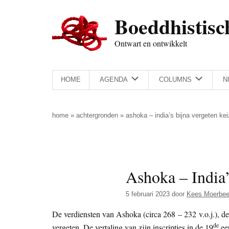
Door
Skip
Spring
Spring
Boeddhistisc
naar
to
naar
naar
de
secondary
de
de
Ontwart en ontwikkelt
hoofd
menu
eerste
voettekst
inhoud
sidebar
HOME
AGENDA
COLUMNS
N
home
»
achtergronden
»
ashoka – india’s bijna vergeten kei
Ashoka – India’
5 februari 2023
door
Kees Moerbe
De verdiensten van Ashoka (circa 268 – 232 v.o.j.), de
de
vergeten. De vertaling van zijn inscripties in de 19
eeu