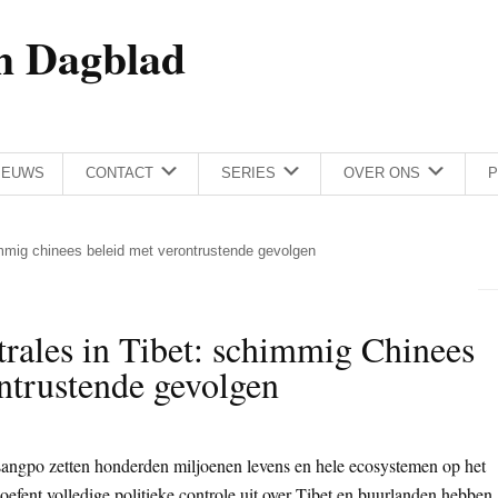
h Dagblad
IEUWS
CONTACT
SERIES
OVER ONS
P
immig chinees beleid met verontrustende gevolgen
rales in Tibet: schimmig Chinees
ntrustende gevolgen
ngpo zetten honderden miljoenen levens en hele ecosystemen op het
oefent volledige politieke controle uit over Tibet en buurlanden hebben