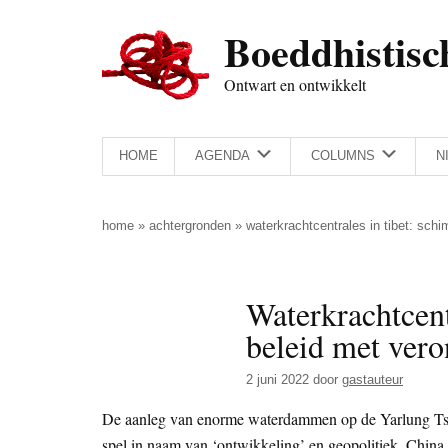
Door
Skip
Spring
Spring
Boeddhistisc
naar
to
naar
naar
de
secondary
de
de
Ontwart en ontwikkelt
hoofd
menu
eerste
voettekst
inhoud
sidebar
HOME
AGENDA
COLUMNS
N
home
»
achtergronden
»
waterkrachtcentrales in tibet: sch
Waterkrachtcent
beleid met vero
2 juni 2022
door
gastauteur
De aanleg van enorme waterdammen op de Yarlung Tsa
spel in naam van ‘ontwikkeling’ en geopolitiek. China 