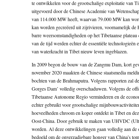
te ontwikkelen voor de grootschalige exploitatie van T
uitgevoerd door de Chinese Academie van Wetenschapp
van 114.000 MW heeft, waarvan 79.000 MW kan worden 
kan worden gecreëerd uit zijrivieren, voornamelijk de
barre weersomstandigheden op het Tibetaanse plateau d
van de tijd werden echter de essentiële technologieën
van waterkracht in Tibet nieuw leven ingeblazen.
In 2009 begon de bouw van de Zangmu Dam, kort gevo
november 2020 maakten de Chinese staatsmedia meldin
bochten van de Brahmaputra. Volgens rapporten zal de
Gorges Dam’ volledig overschaduwen. Volgens de offi
Tibetaanse Autonome Regio verminderen en de economi
echter gebruikt voor grootschalige mijnbouwactiviteite
hoeveelheden chroom en koper ontdekt in Tibet en deze
Oost-China. Door gebruik te maken van UHVDC (Ultra 
worden. Al deze ontwikkelingen gaan volledig aan de o
bedoeld om de onverzadigbare honger van China’s tomel