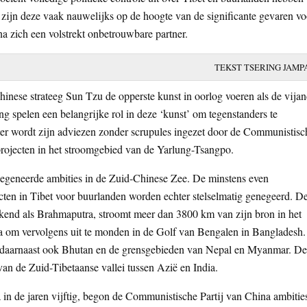
 zijn deze vaak nauwelijks op de hoogte van de significante gevaren vo
a zich een volstrekt onbetrouwbare partner.
TEKST TSERING JAMP
nese strateeg Sun Tzu de opperste kunst in oorlog voeren als de vija
g spelen een belangrijke rol in deze ‘kunst’ om tegenstanders te
er wordt zijn adviezen zonder scrupules ingezet door de Communistisc
projecten in het stroomgebied van de Yarlung-Tsangpo.
ngegeneerde ambities in de Zuid-Chinese Zee. De minstens even
ten in Tibet voor buurlanden worden echter stelselmatig genegeerd. D
ekend als Brahmaputra, stroomt meer dan 3800 km van zijn bron in het
ia om vervolgens uit te monden in de Golf van Bengalen in Bangladesh.
at daarnaast ook Bhutan en de grensgebieden van Nepal en Myanmar. De
van de Zuid-Tibetaanse vallei tussen Azië en India.
a in de jaren vijftig, begon de Communistische Partij van China ambitie