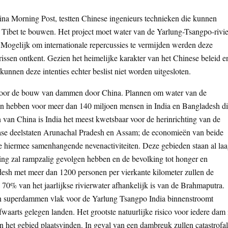
ina Morning Post, testten Chinese ingenieurs technieken die kunnen
Tibet te bouwen. Het project moet water van de Yarlung-Tsangpo-rivie
 Mogelijk om internationale repercussies te vermijden werden deze
issen ontkent. Gezien het heimelijke karakter van het Chinese beleid e
unnen deze intenties echter beslist niet worden uitgesloten.
dt door de bouw van dammen door China. Plannen om water van de
en hebben voor meer dan 140 miljoen mensen in India en Bangladesh d
n van China is India het meest kwetsbaar voor de herinrichting van de
diase deelstaten Arunachal Pradesh en Assam; de economieën van beide
 de hiermee samenhangende nevenactiviteiten. Deze gebieden staan al la
ng zal rampzalig gevolgen hebben en de bevolking tot honger en
esh met meer dan 1200 personen per vierkante kilometer zullen de
a 70% van het jaarlijkse rivierwater afhankelijk is van de Brahmaputra.
an superdammen vlak voor de Yarlung Tsangpo India binnenstroomt
fwaarts gelegen landen. Het grootste natuurlijke risico voor iedere dam 
n het gebied plaatsvinden. In geval van een dambreuk zullen catastrofa