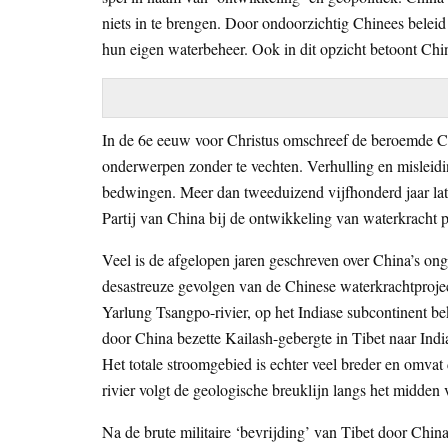
niets in te brengen. Door ondoorzichtig Chinees beleid
hun eigen waterbeheer. Ook in dit opzicht betoont Chin
In de 6e eeuw voor Christus omschreef de beroemde Chi
onderwerpen zonder te vechten. Verhulling en misleidin
bedwingen. Meer dan tweeduizend vijfhonderd jaar lat
Partij van China bij de ontwikkeling van waterkracht 
Veel is de afgelopen jaren geschreven over China’s o
desastreuze gevolgen van de Chinese waterkrachtprojec
Yarlung Tsangpo-rivier, op het Indiase subcontinent b
door China bezette Kailash-gebergte in Tibet naar Ind
Het totale stroomgebied is echter veel breder en omv
rivier volgt de geologische breuklijn langs het midden 
Na de brute militaire ‘bevrijding’ van Tibet door Chin