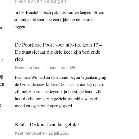
Pakhuis van Verlangen
.
In het Boeddhistisch pakhuis van verlangen blijven
sommige teksten nog een tijdje op de leestafel
liggen.
n.
De Poortloze Poort voor nitwits, koan 17 –
De staatsleraar die drie keer zijn bediende
riep
de
Hans van Dam - 2 augustus 2026
ng
Pas toen Wu hartverscheurend begon te janken ging
ten
de bediende eens kijken. De staatsleraar lag op z’n
zij met zijn vuisten tegen zijn borst geklemd, zijn
hoofd achterover, zijn gezicht paarsblauw en zijn
e
mond en ogen wijd opengesperd.
Ksaf – De kunst van het geluk 1
Ksaf Vandeputte - 22 juli 2026