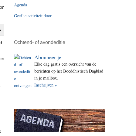
Agenda
i
or
t
Geef je activiteit door
e
A
nd
Ochtend- of avondeditie
Abonneer je
he
Elke dag gratis een overzicht van de
berichten op het Boeddhistisch Dagblad
in je mailbox.
Inschrijven »
e
s