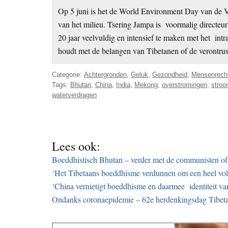
Op 5 juni is het de World Environment Day van de
van het milieu. Tsering Jampa is voormalig directeur
20 jaar veelvuldig en intensief te maken met het in
houdt met de belangen van Tibetanen of de verontru
Categorie:
Achtergronden
,
Geluk
,
Gezondheid
,
Mensenrech
Tags:
Bhutan
,
China
,
India
,
Mekong
,
overstromingen
,
stroo
waterverdragen
Lees ook:
Boeddhistisch Bhutan – verder met de communisten of
‘Het Tibetaans boeddhisme verdunnen om een heel vol
‘China vernietigt boeddhisme en daarmee identiteit va
Ondanks coronaepidemie – 62e herdenkingsdag Tibeta