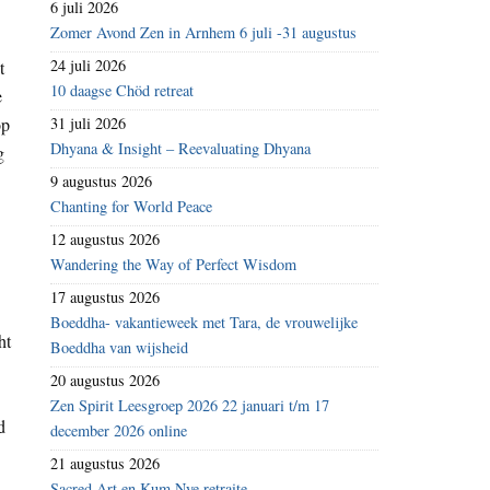
6 juli 2026
Zomer Avond Zen in Arnhem 6 juli -31 augustus
24 juli 2026
t
10 daagse Chöd retreat
e
op
31 juli 2026
Dhyana & Insight – Reevaluating Dhyana
g
9 augustus 2026
Chanting for World Peace
12 augustus 2026
Wandering the Way of Perfect Wisdom
17 augustus 2026
Boeddha- vakantieweek met Tara, de vrouwelijke
ht
Boeddha van wijsheid
20 augustus 2026
Zen Spirit Leesgroep 2026 22 januari t/m 17
d
december 2026 online
21 augustus 2026
Sacred Art en Kum Nye retraite