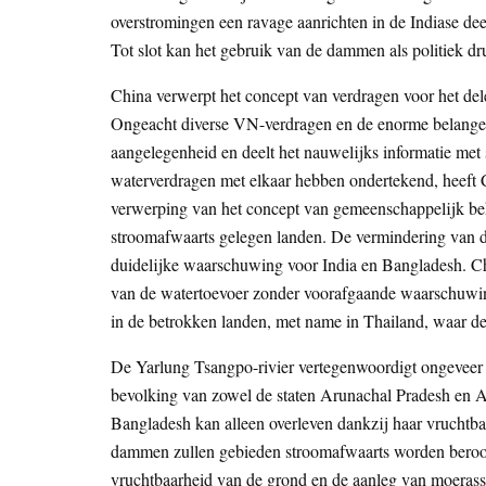
overstromingen een ravage aanrichten in de Indiase dee
Tot slot kan het gebruik van de dammen als politiek dr
China verwerpt het concept van verdragen voor het del
Ongeacht diverse VN-verdragen en de enorme belangen
aangelegenheid en deelt het nauwelijks informatie met
waterverdragen met elkaar hebben ondertekend, heeft 
verwerping van het concept van gemeenschappelijk beh
stroomafwaarts gelegen landen. De vermindering van d
duidelijke waarschuwing voor India en Bangladesh. 
van de watertoevoer zonder voorafgaande waarschuwing 
in de betrokken landen, met name in Thailand, waar de
De Yarlung Tsangpo-rivier vertegenwoordigt ongeveer
bevolking van zowel de staten Arunachal Pradesh en As
Bangladesh kan alleen overleven dankzij haar vruchtba
dammen zullen gebieden stroomafwaarts worden beroofd 
vruchtbaarheid van de grond en de aanleg van moerassen