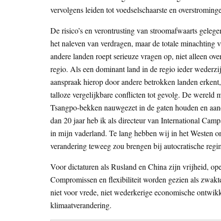
vervolgens leiden tot voedselschaarste en overstroming
De risico’s en verontrusting van stroomafwaarts gel
het naleven van verdragen, maar de totale minachting v
andere landen roept serieuze vragen op, niet alleen over
regio. Als een dominant land in de regio ieder wederzi
aanspraak hierop door andere betrokken landen erkent,
talloze vergelijkbare conflicten tot gevolg. De werel
Tsangpo-bekken nauwgezet in de gaten houden en aand
dan 20 jaar heb ik als directeur van International Ca
in mijn vaderland. Te lang hebben wij in het Westen o
verandering teweeg zou brengen bij autocratische regi
Voor dictaturen als Rusland en China zijn vrijheid, op
Compromissen en flexibiliteit worden gezien als zwakt
niet voor vrede, niet wederkerige economische ontwikke
klimaatverandering.