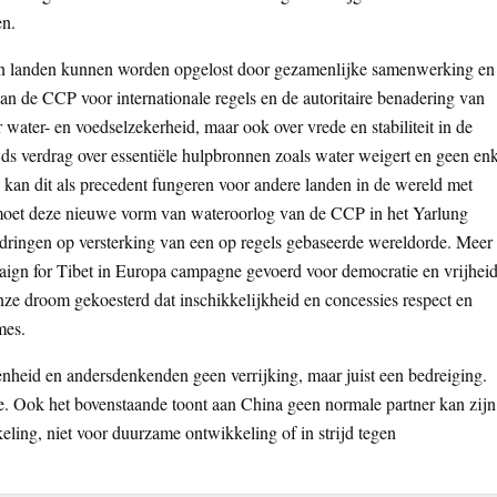
en.
egen landen kunnen worden opgelost door gezamenlijke samenwerking en
an de CCP voor internationale regels en de autoritaire benadering van
 water- en voedselzekerheid, maar ook over vrede en stabiliteit in de
jds verdrag over essentiële hulpbronnen zoals water weigert en geen en
 kan dit als precedent fungeren voor andere landen in de wereld met
d moet deze nieuwe vorm van wateroorlog van de CCP in het Yarlung
ringen op versterking van een op regels gebaseerde wereldorde. Meer
mpaign for Tibet in Europa campagne gevoerd voor democratie en vrijhei
nze droom gekoesterd dat inschikkelijkheid en concessies respect en
mes.
enheid en andersdenkenden geen verrijking, maar juist een bedreiging.
e. Ook het bovenstaande toont aan China geen normale partner kan zijn
ling, niet voor duurzame ontwikkeling of in strijd tegen