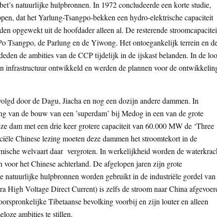
ibet’s natuurlijke hulpbronnen. In 1972 concludeerde een korte studie,
en, dat het Yarlung-Tsangpo-bekken een hydro-elektrische capaciteit
opgewekt uit de hoofdader alleen al. De resterende stroomcapacitei
 Po Tsangpo, de Parlung en de Yiwong. Het ontoegankelijk terrein en d
eden de ambities van de CCP tijdelijk in de ijskast belanden. In de lo
 en infrastructuur ontwikkeld en werden de plannen voor de ontwikkelin
lgd door de Dagu, Jiacha en nog een dozijn andere dammen. In
g van de bouw van een ’superdam’ bij Medog in een van de grote
ze dam met een drie keer grotere capaciteit van 60.000 MW de ‘Three
ciële Chinese lezing moeten deze dammen het stroomtekort in de
sche welvaart daar vergroten. In werkelijkheid worden de waterkrac
n voor het Chinese achterland. De afgelopen jaren zijn grote
 natuurlijke hulpbronnen worden gebruikt in de industriële gordel van
High Voltage Direct Current) is zelfs de stroom naar China afgevoer
orspronkelijke Tibetaanse bevolking voorbij en zijn louter en alleen
oze ambities te stillen.