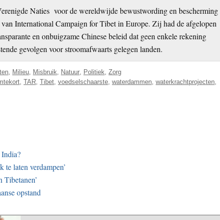
 Verenigde Naties voor de wereldwijde bewustwording en bescherming
 van International Campaign for Tibet in Europe. Zij had de afgelopen
transparante en onbuigzame Chinese beleid dat geen enkele rekening
stende gevolgen voor stroomafwaarts gelegen landen.
ten
,
Milieu
,
Misbruik
,
Natuur
,
Politiek
,
Zorg
mtekort
,
TAR
,
Tibet
,
voedselschaarste
,
waterdammen
,
waterkrachtprojecten
,
 India?
k te laten verdampen’
n Tibetanen’
anse opstand