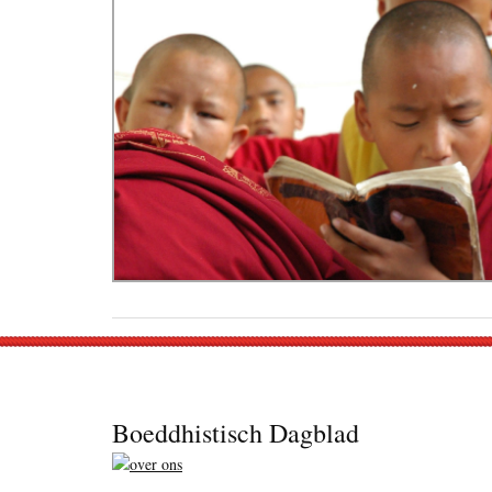
Footer
Boeddhistisch Dagblad