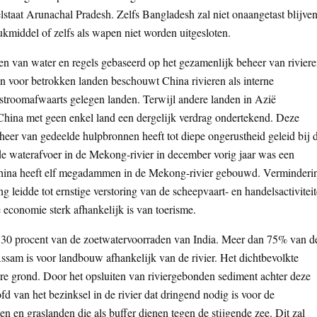
lstaat Arunachal Pradesh. Zelfs Bangladesh zal niet onaangetast blijven
ukmiddel of zelfs als wapen niet worden uitgesloten.
en van water en regels gebaseerd op het gezamenlijk beheer van riviere
 voor betrokken landen beschouwt China rivieren als interne
 stroomafwaarts gelegen landen. Terwijl andere landen in Azië
China met geen enkel land een dergelijk verdrag ondertekend. Deze
eer van gedeelde hulpbronnen heeft tot diepe ongerustheid geleid bij 
e waterafvoer in de Mekong-rivier in december vorig jaar was een
China heeft elf megadammen in de Mekong-rivier gebouwd. Verminderi
leidde tot ernstige verstoring van de scheepvaart- en handelsactivitei
 economie sterk afhankelijk is van toerisme.
 30 procent van de zoetwatervoorraden van India. Meer dan 75% van d
sam is voor landbouw afhankelijk van de rivier. Het dichtbevolkte
re grond. Door het opsluiten van riviergebonden sediment achter deze
van het bezinksel in de rivier dat dringend nodig is voor de
 en graslanden die als buffer dienen tegen de stijgende zee. Dit zal