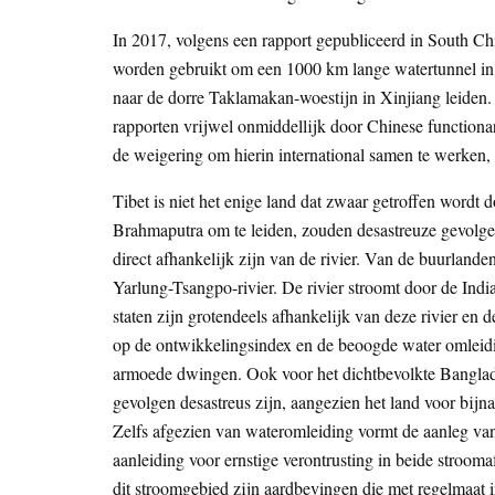
In 2017, volgens een rapport gepubliceerd in South Ch
worden gebruikt om een 1000 km lange watertunnel in 
naar de dorre Taklamakan-woestijn in Xinjiang leiden.
rapporten vrijwel onmiddellijk door Chinese functionar
de weigering om hierin international samen te werken, k
Tibet is niet het enige land dat zwaar getroffen wor
Brahmaputra om te leiden, zouden desastreuze gevolg
direct afhankelijk zijn van de rivier. Van de buurlande
Yarlung-Tsangpo-rivier. De rivier stroomt door de In
staten zijn grotendeels afhankelijk van deze rivier en
op de ontwikkelingsindex en de beoogde water omleidi
armoede dwingen. Ook voor het dichtbevolkte Banglad
gevolgen desastreus zijn, aangezien het land voor bijn
Zelfs afgezien van wateromleiding vormt de aanleg v
aanleiding voor ernstige verontrusting in beide strooma
dit stroomgebied zijn aardbevingen die met regelmaat i