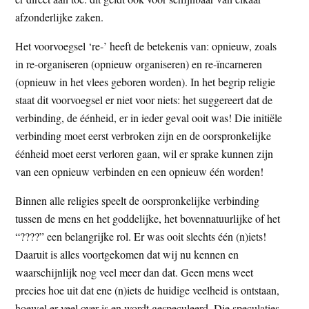
afzonderlijke zaken.
Het voorvoegsel ‘re-’ heeft de betekenis van: opnieuw, zoals
in re-organiseren (opnieuw organiseren) en re-ïncarneren
(opnieuw in het vlees geboren worden). In het begrip religie
staat dit voorvoegsel er niet voor niets: het suggereert dat de
verbinding, de éénheid, er in ieder geval ooit was! Die initiële
verbinding moet eerst verbroken zijn en de oorspronkelijke
éénheid moet eerst verloren gaan, wil er sprake kunnen zijn
van een opnieuw verbinden en een opnieuw één worden!
Binnen alle religies speelt de oorspronkelijke verbinding
tussen de mens en het goddelijke, het bovennatuurlijke of het
“????” een belangrijke rol. Er was ooit slechts één (n)iets!
Daaruit is alles voortgekomen dat wij nu kennen en
waarschijnlijk nog veel meer dan dat. Geen mens weet
precies hoe uit dat ene (n)iets de huidige veelheid is ontstaan,
hoewel er veel over is en wordt gespeculeerd. Die speculaties