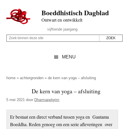
Door
Skip
Spring
Spring
Boeddhistisch Dagblad
naar
to
naar
naar
de
secondary
de
de
Ontwart en ontwikkelt
hoofd
menu
eerste
voettekst
Header
vijftiende jaargang
inhoud
sidebar
Rechts
Z
Z
o
o
e
e
MENU
k
k
b
o
i
p
home
»
achtergronden
»
de kern van yoga – afsluiting
n
d
De kern van yoga – afsluiting
n
e
e
5 mei 2021
door
Dharmapelgrim
z
n
e
d
Er bestaat een direct verband tussen yoga en Gautama
s
e
Boeddha. Reden genoeg om een serie afleveringen over
i
z