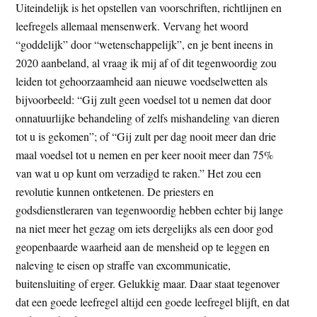
Uiteindelijk is het opstellen van voorschriften, richtlijnen en
leefregels allemaal mensenwerk. Vervang het woord
“goddelijk” door “wetenschappelijk”, en je bent ineens in
2020 aanbeland, al vraag ik mij af of dit tegenwoordig zou
leiden tot gehoorzaamheid aan nieuwe voedselwetten als
bijvoorbeeld: “Gij zult geen voedsel tot u nemen dat door
onnatuurlijke behandeling of zelfs mishandeling van dieren
tot u is gekomen”; of “Gij zult per dag nooit meer dan drie
maal voedsel tot u nemen en per keer nooit meer dan 75%
van wat u op kunt om verzadigd te raken.” Het zou een
revolutie kunnen ontketenen. De priesters en
godsdienstleraren van tegenwoordig hebben echter bij lange
na niet meer het gezag om iets dergelijks als een door god
geopenbaarde waarheid aan de mensheid op te leggen en
naleving te eisen op straffe van excommunicatie,
buitensluiting of erger. Gelukkig maar. Daar staat tegenover
dat een goede leefregel altijd een goede leefregel blijft, en dat