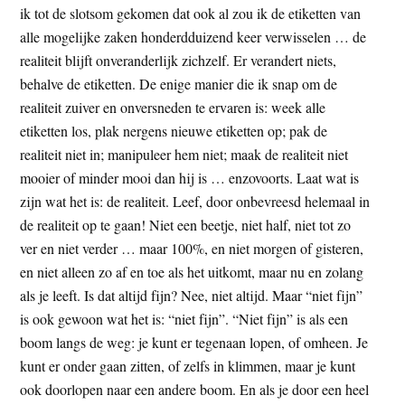
ik tot de slotsom gekomen dat ook al zou ik de etiketten van
alle mogelijke zaken honderdduizend keer verwisselen … de
realiteit blijft onveranderlijk zichzelf. Er verandert niets,
behalve de etiketten. De enige manier die ik snap om de
realiteit zuiver en onversneden te ervaren is: week alle
etiketten los, plak nergens nieuwe etiketten op; pak de
realiteit niet in; manipuleer hem niet; maak de realiteit niet
mooier of minder mooi dan hij is … enzovoorts. Laat wat is
zijn wat het is: de realiteit. Leef, door onbevreesd helemaal in
de realiteit op te gaan! Niet een beetje, niet half, niet tot zo
ver en niet verder … maar 100%, en niet morgen of gisteren,
en niet alleen zo af en toe als het uitkomt, maar nu en zolang
als je leeft. Is dat altijd fijn? Nee, niet altijd. Maar “niet fijn”
is ook gewoon wat het is: “niet fijn”. “Niet fijn” is als een
boom langs de weg: je kunt er tegenaan lopen, of omheen. Je
kunt er onder gaan zitten, of zelfs in klimmen, maar je kunt
ook doorlopen naar een andere boom. En als je door een heel