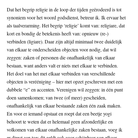
Dat het begrip religie in de loop der tijden geërodeerd is tot
synoniem voor het woord godsdienst, betreur ik. Ik ervaar het
als taalverarming. Het begrip ‘religie’ komt van: religiare, dat
kort en bondig de betekenis heeft van: opnieuw (re-)
verbinden (ligiare). Daar zijn altijd minimaal twee duidelijk
van elkaar te onderscheiden objecten voor nodig, dat wil
zeggen: zaken of personen die onafhankelijk van elkaar
bestaan, want anders valt er niets met elkaar te verbinden.
Het doel van het met elkaar verbinden van verschillende
objecten is verééniging – hier met opzet geschreven met een
dubbele “e” en accenten. Verenigen wil zeggen: in één punt
doen samenkomen; van twee (of meer) gescheiden,
onafhankelijk van elkaar bestaande zaken één zaak maken.
En voor er iemand opstaat en roept dat een beetje yogi
behoort te weten dat er helemaal geen afzonderlijke en
volkomen van elkaar onafhankelijke zaken bestaan, voeg ik
er direct aan toe: dit geldt ook voor schijnbaar van elkaar