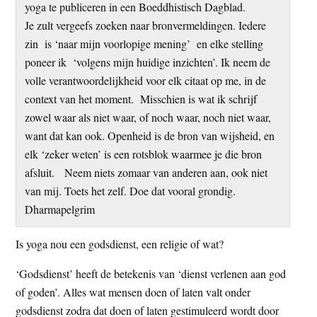
yoga te publiceren in een Boeddhistisch Dagblad.
t
e
Je zult vergeefs zoeken naar bronvermeldingen. Iedere
e
s
zin is ‘naar mijn voorlopige mening’ en elke stelling
i
poneer ik ‘volgens mijn huidige inzichten’. Ik neem de
t
volle verantwoordelijkheid voor elk citaat op me, in de
e
context van het moment. Misschien is wat ik schrijf
zowel waar als niet waar, of noch waar, noch niet waar,
want dat kan ook. Openheid is de bron van wijsheid, en
elk ‘zeker weten’ is een rotsblok waarmee je die bron
afsluit. Neem niets zomaar van anderen aan, ook niet
van mij. Toets het zelf. Doe dat vooral grondig.
Dharmapelgrim
Is yoga nou een godsdienst, een religie of wat?
‘Godsdienst’ heeft de betekenis van ‘dienst verlenen aan god
of goden’. Alles wat mensen doen of laten valt onder
godsdienst zodra dat doen of laten gestimuleerd wordt door