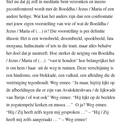
Stel nu dat jij zelf in meditatie bent verzonken en ineens
geconfronteerd wordt met de Boeddha / Jezus / Maria of een
andere heilige. Wat kan het anders zijn dan een confrontatie
met jouw eigen voorstelling van wie of wat de Boeddha /
Jezus / Maria of (…) is? Die voorstelling is per definitie
illusoir. Het is een wensbeeld, droombeeld, spookbeeld, fata
morgana, hallucinatie of iets in die trant, maar alles behalve
het doel dat je nastreeft. Hoe sterker de neiging om Boeddha
/ Jezus / Maria of (…) “vast te houden” hoe belangrijker het
is om hem / haar uit de weg te ruimen. Deze verschijning is
een hindernis, een blokkade, een valkuil, een afleiding die de
verééniging tegenhoudt. Weg ermee. “Ja maar, hij/zij lijkt op
de afbeeldingen die er zijn van Avalokiteshvara / de lijkwade
van Turijn / of wat ook” Weg ermee. “Hij lijkt op de beelden
in yogatempels/ kerken en musea …” O ja? Weg ermee.
“Hij / Zij heeft zelfs tegen mij gesproken …” – “Hij / Zij
heeft mij zelfs aangeraakt … “ – Weg ermee!