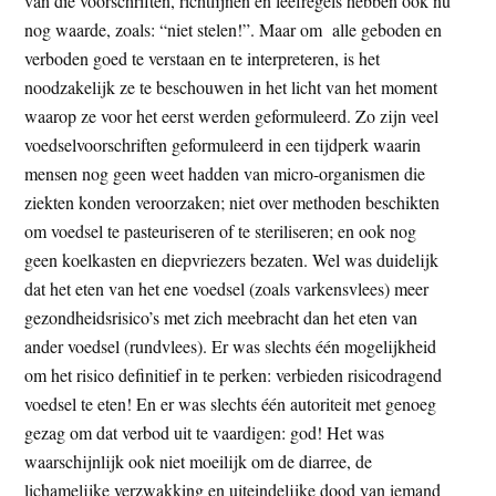
van die voorschriften, richtlijnen en leefregels hebben ook nu
nog waarde, zoals: “niet stelen!”. Maar om alle geboden en
verboden goed te verstaan en te interpreteren, is het
noodzakelijk ze te beschouwen in het licht van het moment
waarop ze voor het eerst werden geformuleerd. Zo zijn veel
voedselvoorschriften geformuleerd in een tijdperk waarin
mensen nog geen weet hadden van micro-organismen die
ziekten konden veroorzaken; niet over methoden beschikten
om voedsel te pasteuriseren of te steriliseren; en ook nog
geen koelkasten en diepvriezers bezaten. Wel was duidelijk
dat het eten van het ene voedsel (zoals varkensvlees) meer
gezondheidsrisico’s met zich meebracht dan het eten van
ander voedsel (rundvlees). Er was slechts één mogelijkheid
om het risico definitief in te perken: verbieden risicodragend
voedsel te eten! En er was slechts één autoriteit met genoeg
gezag om dat verbod uit te vaardigen: god! Het was
waarschijnlijk ook niet moeilijk om de diarree, de
lichamelijke verzwakking en uiteindelijke dood van iemand