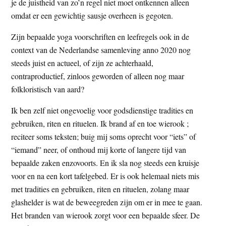
je de juistheid van zo’n regel niet moet ontkennen alleen
omdat er een gewichtig sausje overheen is gegoten.
Zijn bepaalde yoga voorschriften en leefregels ook in de
context van de Nederlandse samenleving anno 2020 nog
steeds juist en actueel, of zijn ze achterhaald,
contraproductief, zinloos geworden of alleen nog maar
folkloristisch van aard?
Ik ben zelf niet ongevoelig voor godsdienstige tradities en
gebruiken, riten en rituelen. Ik brand af en toe wierook ;
reciteer soms teksten; buig mij soms oprecht voor “iets” of
“iemand” neer, of onthoud mij korte of langere tijd van
bepaalde zaken enzovoorts. En ik sla nog steeds een kruisje
voor en na een kort tafelgebed. Er is ook helemaal niets mis
met tradities en gebruiken, riten en rituelen, zolang maar
glashelder is wat de beweegreden zijn om er in mee te gaan.
Het branden van wierook zorgt voor een bepaalde sfeer. De