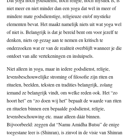
Dat yoga noch godsdienst, noch religie, noch mystiek is, is
niet meer en niet minder dan een yoga dat wél in meer of
mindere mate godsdienstige, religieuze en/of mystieke
elementen bevat. Het maakt namelijk niets uit wat yoga wel
of niet is. Belangrijk is dat je bereid bent om voor jezelf te
denken, niets op gezag aan te nemen en kritisch te
onderzoeken wat er van de realiteit overblijft wanneer je die
ontdoet van alle vertekeningen en insluipsels.
Niet alleen in yoga, maar in iedere godsdienst, religie,
levensbeschouwelijke stroming of filosofie zijn riten en
rituelen, beelden, teksten en tradities belangrijk, zolang
iemand ze belangrijk vindt, om welke reden ook. Het “zo
hoort het” en “zo doen wij het” bepaalt de waarde van riten
en rituelen binnen een bepaalde godsdienst, religie,
levensbeschouwing etc. maar alleen dáár binnen.
Bijvoorbeeld: zeggen dat “Namu Amidha Butsu” de enige
toegestane leer is (Shinran), is zinvol in de visie van Shinran