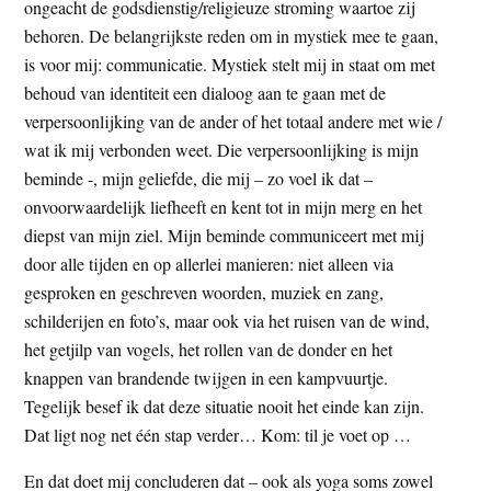
ongeacht de godsdienstig/religieuze stroming waartoe zij
behoren. De belangrijkste reden om in mystiek mee te gaan,
is voor mij: communicatie. Mystiek stelt mij in staat om met
behoud van identiteit een dialoog aan te gaan met de
verpersoonlijking van de ander of het totaal andere met wie /
wat ik mij verbonden weet. Die verpersoonlijking is mijn
beminde -, mijn geliefde, die mij – zo voel ik dat –
onvoorwaardelijk liefheeft en kent tot in mijn merg en het
diepst van mijn ziel. Mijn beminde communiceert met mij
door alle tijden en op allerlei manieren: niet alleen via
gesproken en geschreven woorden, muziek en zang,
schilderijen en foto’s, maar ook via het ruisen van de wind,
het getjilp van vogels, het rollen van de donder en het
knappen van brandende twijgen in een kampvuurtje.
Tegelijk besef ik dat deze situatie nooit het einde kan zijn.
Dat ligt nog net één stap verder… Kom: til je voet op …
En dat doet mij concluderen dat – ook als yoga soms zowel