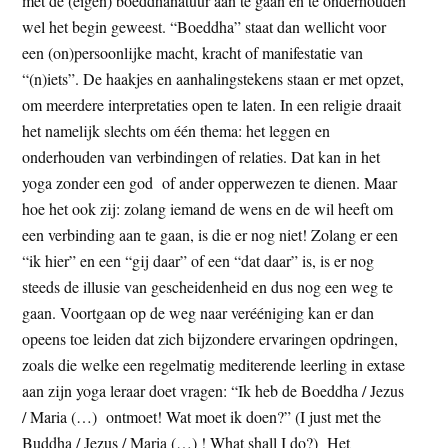
met de (eigen) boeddhanatuur aan te gaan en te onderhouden
wel het begin geweest. “Boeddha” staat dan wellicht voor
een (on)persoonlijke macht, kracht of manifestatie van
“(n)iets”. De haakjes en aanhalingstekens staan er met opzet,
om meerdere interpretaties open te laten. In een religie draait
het namelijk slechts om één thema: het leggen en
onderhouden van verbindingen of relaties. Dat kan in het
yoga zonder een god of ander opperwezen te dienen. Maar
hoe het ook zij: zolang iemand de wens en de wil heeft om
een verbinding aan te gaan, is die er nog niet! Zolang er een
“ik hier” en een “gij daar” of een “dat daar” is, is er nog
steeds de illusie van gescheidenheid en dus nog een weg te
gaan. Voortgaan op de weg naar verééniging kan er dan
opeens toe leiden dat zich bijzondere ervaringen opdringen,
zoals die welke een regelmatig mediterende leerling in extase
aan zijn yoga leraar doet vragen: “Ik heb de Boeddha / Jezus
/ Maria (…) ontmoet! Wat moet ik doen?” (I just met the
Buddha / Jezus / Maria (…) ! What shall I do?) Het