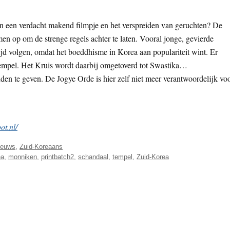
an een verdacht makend filmpje en het verspreiden van geruchten? De
men op om de strenge regels achter te laten. Vooral jonge, gevierde
d volgen, omdat het boeddhisme in Korea aan populariteit wint. Er
mpel. Het Kruis wordt daarbij omgetoverd tot Swastika…
anden te geven. De Jogye Orde is hier zelf niet meer verantwoordelijk voo
ot.nl/
ieuws
,
Zuid-Koreaans
ea
,
monniken
,
printbatch2
,
schandaal
,
tempel
,
Zuid-Korea