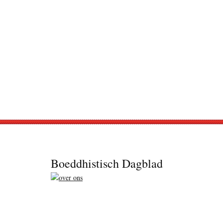
Footer
Boeddhistisch Dagblad