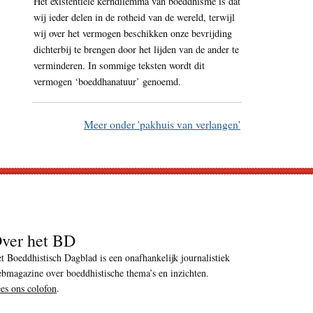
Het existentiële kerndilemma van boeddhisme is dat
wij ieder delen in de rotheid van de wereld, terwijl
wij over het vermogen beschikken onze bevrijding
dichterbij te brengen door het lijden van de ander te
verminderen. In sommige teksten wordt dit
vermogen ‘boeddhanatuur’ genoemd.
Meer onder 'pakhuis van verlangen'
ver het BD
t Boeddhistisch Dagblad is een onafhankelijk journalistiek
bmagazine over boeddhistische thema’s en inzichten.
es ons colofon
.