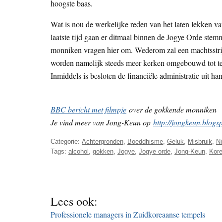
hoogste baas.
Wat is nou de werkelijke reden van het laten lekken v
laatste tijd gaan er ditmaal binnen de Jogye Orde stem
monniken vragen hier om. Wederom zal een machtsstrij
worden namelijk steeds meer kerken omgebouwd tot te
Inmiddels is besloten de financiële administratie uit h
BBC bericht met filmpje
over de gokkende monniken
Je vind meer van Jong-Keun op
http://jongkeun.blogsp
Categorie:
Achtergronden
,
Boeddhisme
,
Geluk
,
Misbruik
,
N
Tags:
alcohol
,
gokken
,
Jogye
,
Jogye orde
,
Jong-Keun
,
Kor
Lees ook:
Professionele managers in Zuidkoreaanse tempels