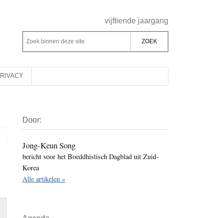
Header
vijftiende jaargang
Rechts
Z
Z
o
o
e
e
k
k
RIVACY
b
o
i
p
Primaire
n
d
Door:
Sidebar
n
e
e
z
Jong-Keun Song
n
bericht voor het Boeddhistisch Dagblad uit Zuid-
e
d
Korea
s
e
Alle artikelen »
i
z
t
e
e
s