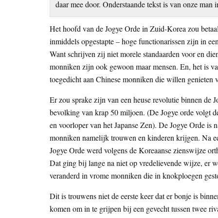
daar mee door. Onderstaande tekst is van onze man
Het hoofd van de Jogye Orde in Zuid-Korea zou betaa
inmiddels opgestapte – hoge functionarissen zijn in ee
Want schrijven zij niet morele standaarden voor en die
monniken zijn ook gewoon maar mensen. En, het is va
toegedicht aan Chinese monniken die willen genieten 
Er zou sprake zijn van een heuse revolutie binnen de J
bevolking van krap 50 miljoen. (De Jogye orde volgt d
en voorloper van het Japanse Zen). De Jogye Orde is
monniken namelijk trouwen en kinderen krijgen. Na ee
Jogye Orde werd volgens de Koreaanse zienswijze ortho
Dat ging bij lange na niet op vredelievende wijze, er 
veranderd in vrome monniken die in knokploegen gesto
Dit is trouwens niet de eerste keer dat er bonje is binne
komen om in te grijpen bij een gevecht tussen twee riva