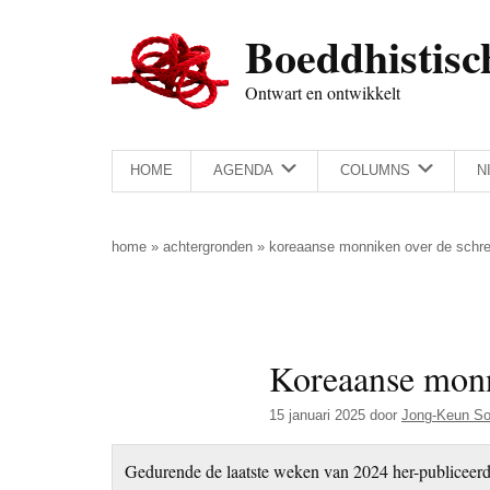
Door
Skip
Spring
Spring
Boeddhistisc
naar
to
naar
naar
de
secondary
de
de
Ontwart en ontwikkelt
hoofd
menu
eerste
voettekst
inhoud
sidebar
HOME
AGENDA
COLUMNS
N
home
»
achtergronden
»
koreaanse monniken over de schre
Koreaanse monn
15 januari 2025
door
Jong-Keun S
Gedurende de laatste weken van 2024 her-publiceerd