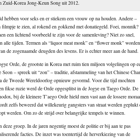
 in Zuid-Korea Jong-Keun Song uit 2012.
ld hebben voor seks en er stiekem een vrouw op na houden. Andere –
n filmpje te zien, al rokend en gokkend met donatiegeld. Foei, monnik?
nen een lichtend voorbeeld te zijn voor de samenleving? Niet zo snel,
n alle tijden. Termen als “liquor meat monk” en “flower monk” worden
van de zogenaamde deugden des levens. Er is echter meer aan de hand.
ogye Orde, de grootste in Korea met ruim tien miljoen volgelingen op e
e Seon – spreek uit “zon” – traditie, afstammeling van het Chinese Cha
 na de Tweede Wereldoorlog opnieuw gevormd. Voor die tijd mochten
n fikse ruzie werd de Orde opgesplitst in de Jogye en Taego Orde. De
dox, bij de kleinere T’aego Orde hield men vast aan de lossere moraa
wordt zelfs beweerd dat willekeurig gangsters van straat werden geplukt
pt werden. Om zo de strijd over belangrijke tempels te winnen.
n deze groep. In de jaren negentig moest de politie er bij aan te pas
liserende facties. De inzet was toentertijd de herverkiezing van de