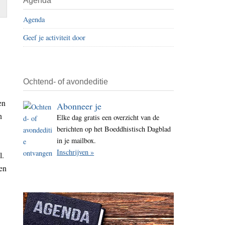
Agenda
i
Agenda
t
e
Geef je activiteit door
Ochtend- of avondeditie
en
Abonneer je
n
Elke dag gratis een overzicht van de
berichten op het Boeddhistisch Dagblad
in je mailbox.
Inschrijven »
l.
 en