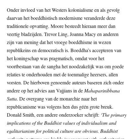
Onder invloed van het Westers kolonialisme en als gevolg
daarvan het boeddhistisch modernisme veranderde deze
traditionele opvatting. Moore besteedt hieraan meer dan
veertig bladzijden. Trevor Ling, Joanna Macy en anderen
zijn van mening dat het vroege boeddhisme in wezen
republikeins en democratisch is. Boeddha’s accepteren van
het koningschap was pragmatisch, omdat voor het
voortbestaan van de sangha het noodzakelijk was om goede
relaties te onderhouden met de toenmalige heersers, allen
vorsten. De hierboven genoemde auteurs baseren zich onder
andere op het advies aan Vajjians in de
Mahaparinibbana
Sutta
. De overgang van de monarchie naar het
republicanisme was volgens hen dus géén grote breuk.
Donald Smith, een andere onderzoeker schrijft:
‘The primary
implications of the Buddhist values of individualism and
egalitarianism for political culture are obvious. Buddhist
authority patterns are highly incongruent with authoritarian