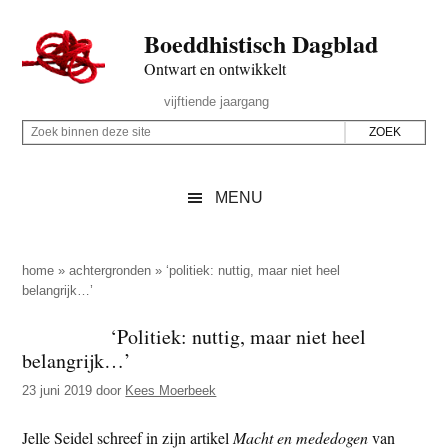
Door
Skip
Spring
Spring
Boeddhistisch Dagblad
naar
to
naar
naar
de
secondary
de
de
Ontwart en ontwikkelt
hoofd
menu
eerste
voettekst
Header
vijftiende jaargang
inhoud
sidebar
Rechts
Z
Z
o
o
e
e
MENU
k
k
b
o
i
p
home
»
achtergronden
»
‘politiek: nuttig, maar niet heel
n
belangrijk…’
d
n
e
‘Politiek: nuttig, maar niet heel
e
z
belangrijk…’
n
e
d
23 juni 2019
door
Kees Moerbeek
s
e
i
Jelle Seidel schreef in zijn artikel
Macht en mededogen
van
z