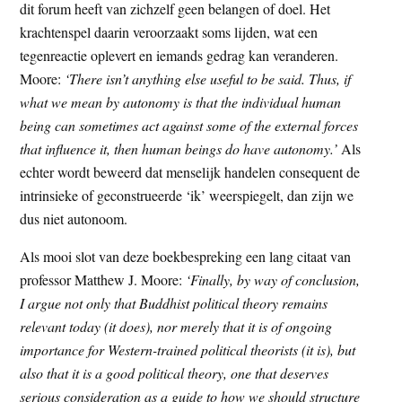
dit forum heeft van zichzelf geen belangen of doel. Het
krachtenspel daarin veroorzaakt soms lijden, wat een
tegenreactie oplevert en iemands gedrag kan veranderen.
Moore:
‘There isn’t anything else useful to be said. Thus, if
what we mean by autonomy is that the individual human
being can sometimes act against some of the external forces
that influence it, then human beings do have autonomy.’
Als
echter wordt beweerd dat menselijk handelen consequent de
intrinsieke of geconstrueerde ‘ik’ weerspiegelt, dan zijn we
dus niet autonoom.
Als mooi slot van deze boekbespreking een lang citaat van
professor Matthew J. Moore:
‘Finally, by way of conclusion,
I argue not only that Buddhist political theory remains
relevant today (it does), nor merely that it is of ongoing
importance for Western-trained political theorists (it is), but
also that it is a good political theory, one that deserves
serious consideration as a guide to how we should structure