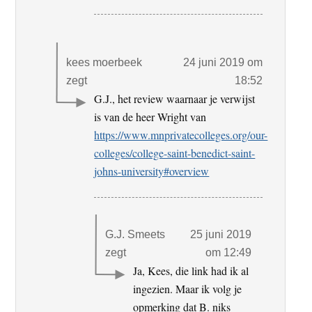
kees moerbeek
24 juni 2019 om
zegt
18:52
G.J., het review waarnaar je verwijst
is van de heer Wright van
https://www.mnprivatecolleges.org/our-
colleges/college-saint-benedict-saint-
johns-university#overview
G.J. Smeets
25 juni 2019
zegt
om 12:49
Ja, Kees, die link had ik al
ingezien. Maar ik volg je
opmerking dat B. niks