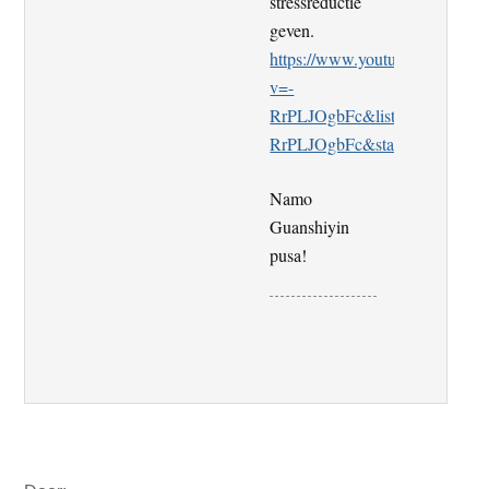
stressreductie
geven.
https://www.youtube.com/watc
v=-
RrPLJOgbFc&list=RD-
RrPLJOgbFc&start_radio=1
Namo
Guanshiyin
pusa!
Primaire