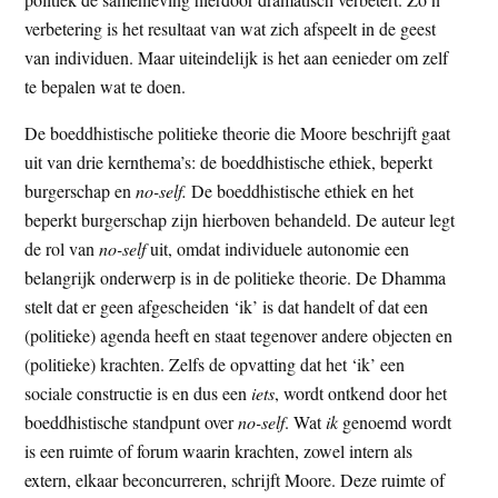
verbetering is het resultaat van wat zich afspeelt in de geest
van individuen. Maar uiteindelijk is het aan eenieder om zelf
te bepalen wat te doen.
De boeddhistische politieke theorie die Moore beschrijft gaat
uit van drie kernthema’s: de boeddhistische ethiek, beperkt
burgerschap en
no-self.
De boeddhistische ethiek en het
beperkt burgerschap zijn hierboven behandeld. De auteur legt
de rol van
no-self
uit, omdat individuele autonomie een
belangrijk onderwerp is in de politieke theorie. De Dhamma
stelt dat er geen afgescheiden ‘ik’ is dat handelt of dat een
(politieke) agenda heeft en staat tegenover andere objecten en
(politieke) krachten. Zelfs de opvatting dat het ‘ik’ een
sociale constructie is en dus een
iets
, wordt ontkend door het
boeddhistische standpunt over
no-self
. Wat
ik
genoemd wordt
is een ruimte of forum waarin krachten, zowel intern als
extern, elkaar beconcurreren, schrijft Moore. Deze ruimte of