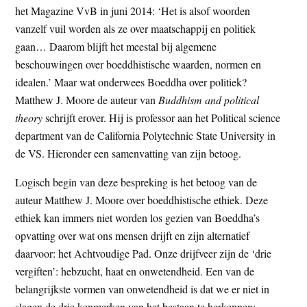
het Magazine VvB in juni 2014: ‘Het is alsof woorden
t
e
vanzelf vuil worden als ze over maatschappij en politiek
e
s
gaan… Daarom blijft het meestal bij algemene
i
beschouwingen over boeddhistische waarden, normen en
t
idealen.’ Maar wat onderwees Boeddha over politiek?
e
Matthew J. Moore de auteur van
Buddhism and political
theory
schrijft erover. Hij is professor aan het Political science
department van de California Polytechnic State University in
de VS. Hieronder een samenvatting van zijn betoog.
Logisch begin van deze bespreking is het betoog van de
auteur Matthew J. Moore over boeddhistische ethiek. Deze
ethiek kan immers niet worden los gezien van Boeddha’s
opvatting over wat ons mensen drijft en zijn alternatief
daarvoor: het Achtvoudige Pad. Onze drijfveer zijn de ‘drie
vergiften’: hebzucht, haat en onwetendheid. Een van de
belangrijkste vormen van onwetendheid is dat we er niet in
slagen de drie kenmerken van het bestaan te herkennen: