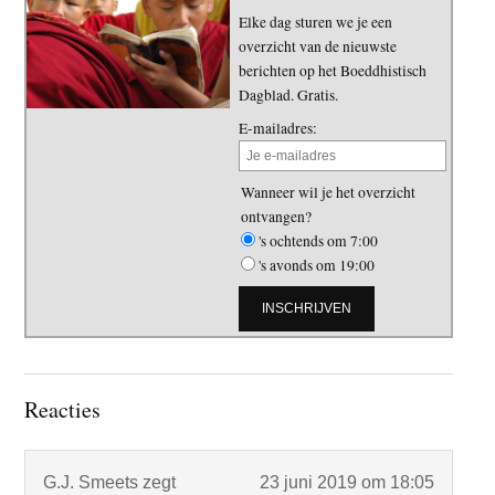
Elke dag sturen we je een
overzicht van de nieuwste
berichten op het Boeddhistisch
Dagblad. Gratis.
E-mailadres:
Wanneer wil je het overzicht
ontvangen?
's ochtends om 7:00
's avonds om 19:00
Lees
Reacties
Interacties
G.J. Smeets
zegt
23 juni 2019 om 18:05