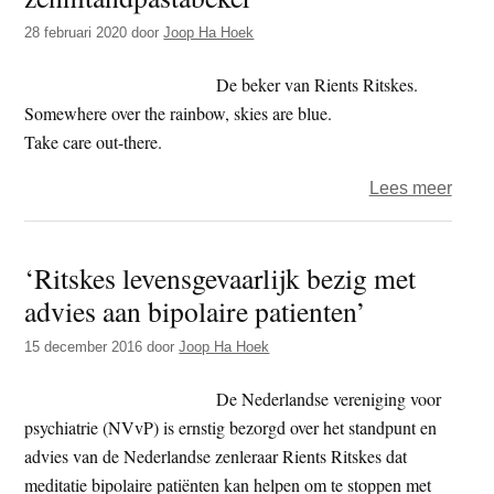
deure
28 februari 2020
door
Joop Ha Hoek
lesse
in
De beker van Rients Ritskes.
Nede
Somewhere over the rainbow, skies are blue.
gaan
Take care out-there.
gewo
over
Lees meer
door
Het
jaar
‘Ritskes levensgevaarlijk bezig met
2020
advies aan bipolaire patienten’
–
dag
15 december 2016
door
Joop Ha Hoek
59
–
De Nederlandse vereniging voor
zennl
psychiatrie (NVvP) is ernstig bezorgd over het standpunt en
advies van de Nederlandse zenleraar Rients Ritskes dat
meditatie bipolaire patiënten kan helpen om te stoppen met