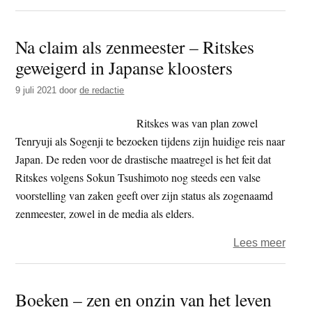
Rient
Ritsk
Na claim als zenmeester – Ritskes
op
geweigerd in Japanse kloosters
besch
‘Rak
9 juli 2021
door
de redactie
forme
uitger
Ritskes was van plan zowel
als
Tenryuji als Sogenji te bezoeken tijdens zijn huidige reis naar
bewij
Japan. De reden voor de drastische maatregel is het feit dat
van
Ritskes volgens Sokun Tsushimoto nog steeds een valse
comp
voorstelling van zaken geeft over zijn status als zogenaamd
zenle
zenmeester, zowel in de media als elders.
over
Lees meer
Na
claim
Boeken – zen en onzin van het leven
als