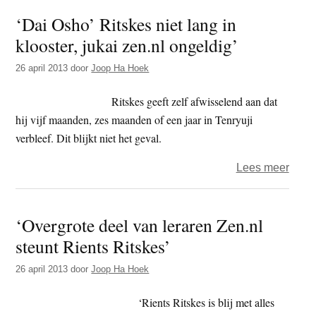
Tsush
‘Dai Osho’ Ritskes niet lang in
‘Laat
klooster, jukai zen.nl ongeldig’
je
niet
26 april 2013
door
Joop Ha Hoek
op
slee
Ritskes geeft zelf afwisselend aan dat
neme
hij vijf maanden, zes maanden of een jaar in Tenryuji
door
verbleef. Dit blijkt niet het geval.
de
over
Lees meer
mysti
‘Dai
van
Osho
het
‘Overgrote deel van leraren Zen.nl
Ritsk
Ooste
steunt Rients Ritskes’
niet
lang
26 april 2013
door
Joop Ha Hoek
in
kloost
‘Rients Ritskes is blij met alles
jukai