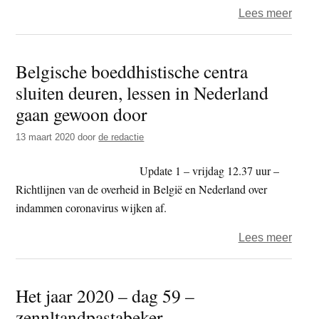
over
Lees meer
Coro
–
Belgische boeddhistische centra
Zen.n
sluiten deuren, lessen in Nederland
stopt
met
gaan gewoon door
lesse
13 maart 2020
door
de redactie
op
locat
Update 1 – vrijdag 12.37 uur –
Richtlijnen van de overheid in België en Nederland over
indammen coronavirus wijken af.
over
Lees meer
Belg
boedd
Het jaar 2020 – dag 59 –
centr
zennltandpastabeker
sluit