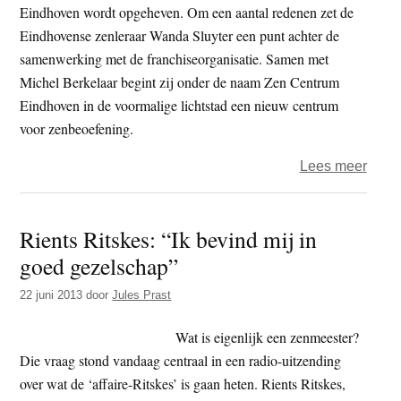
Ritsk
Eindhoven wordt opgeheven. Om een aantal redenen zet de
Eindhovense zenleraar Wanda Sluyter een punt achter de
samenwerking met de franchiseorganisatie. Samen met
Michel Berkelaar begint zij onder de naam Zen Centrum
Eindhoven in de voormalige lichtstad een nieuw centrum
voor zenbeoefening.
over
Lees meer
Wan
Sluyt
Rients Ritskes: “Ik bevind mij in
breek
goed gezelschap”
met
Zen.n
22 juni 2013
door
Jules Prast
Wat is eigenlijk een zenmeester?
Die vraag stond vandaag centraal in een radio-uitzending
over wat de ‘affaire-Ritskes’ is gaan heten. Rients Ritskes,