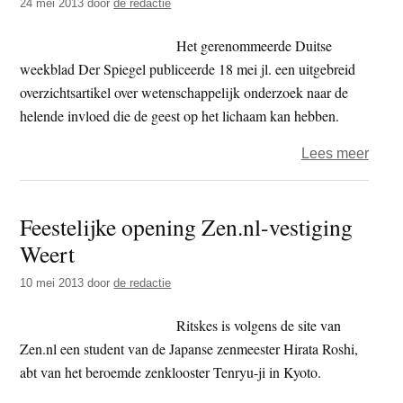
24 mei 2013
door
de redactie
Het gerenommeerde Duitse
weekblad Der Spiegel publiceerde 18 mei jl. een uitgebreid
overzichtsartikel over wetenschappelijk onderzoek naar de
helende invloed die de geest op het lichaam kan hebben.
over
Lees meer
Nerv
vagu
Feestelijke opening Zen.nl-vestiging
zou
Weert
zelfs
een
10 mei 2013
door
de redactie
orga
beïn
Ritskes is volgens de site van
Zen.nl een student van de Japanse zenmeester Hirata Roshi,
abt van het beroemde zenklooster Tenryu-ji in Kyoto.