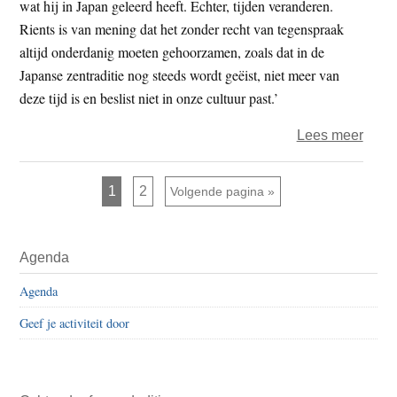
wat hij in Japan geleerd heeft. Echter, tijden veranderen.
zen.n
Rients is van mening dat het zonder recht van tegenspraak
ongel
altijd onderdanig moeten gehoorzamen, zoals dat in de
Japanse zentraditie nog steeds wordt geëist, niet meer van
deze tijd is en beslist niet in onze cultuur past.’
over
Lees meer
‘Over
deel
Pagina
Pagina
1
2
Ga naar
Volgende pagina »
van
lerar
Primaire
Zen.n
Agenda
Sidebar
steun
Agenda
Rient
Ritsk
Geef je activiteit door