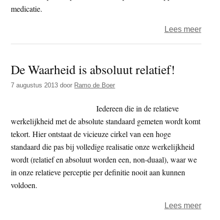
medicatie.
over
Lees meer
‘Rits
leven
De Waarheid is absoluut relatief!
bezig
met
7 augustus 2013
door
Ramo de Boer
advie
aan
Iedereen die in de relatieve
bipol
werkelijkheid met de absolute standaard gemeten wordt komt
patie
tekort. Hier ontstaat de vicieuze cirkel van een hoge
standaard die pas bij volledige realisatie onze werkelijkheid
wordt (relatief en absoluut worden een, non-duaal), waar we
in onze relatieve perceptie per definitie nooit aan kunnen
voldoen.
over
Lees meer
De