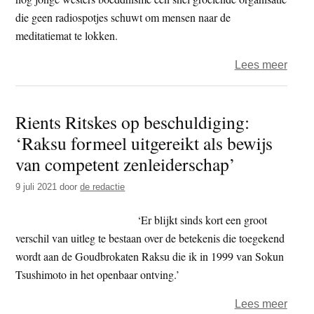
die geen radiospotjes schuwt om mensen naar de
meditatiemat te lokken.
over
Lees meer
de
Boedd
Rients Ritskes op beschuldiging:
blik
‘Raksu formeel uitgereikt als bewijs
–
Meer
van competent zenleiderschap’
geluk
9 juli 2021
door
de redactie
‘Er blijkt sinds kort een groot
verschil van uitleg te bestaan over de betekenis die toegekend
wordt aan de Goudbrokaten Raksu die ik in 1999 van Sokun
Tsushimoto in het openbaar ontving.’
over
Lees meer