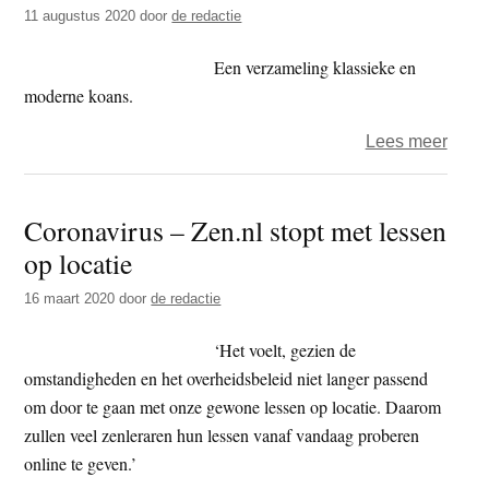
zenm
11 augustus 2020
door
de redactie
–
Ritsk
Een verzameling klassieke en
gewe
moderne koans.
in
over
Lees meer
Japa
Boek
kloos
–
Coronavirus – Zen.nl stopt met lessen
zen
op locatie
en
onzin
16 maart 2020
door
de redactie
van
het
‘Het voelt, gezien de
leven
omstandigheden en het overheidsbeleid niet langer passend
om door te gaan met onze gewone lessen op locatie. Daarom
zullen veel zenleraren hun lessen vanaf vandaag proberen
online te geven.’