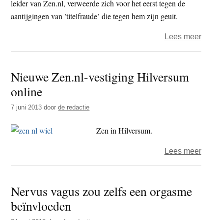
leider van Zen.nl, verweerde zich voor het eerst tegen de
aantijgingen van ’titelfraude’ die tegen hem zijn geuit.
over
Lees meer
Rient
Ritsk
Nieuwe Zen.nl-vestiging Hilversum
“Ik
online
bevi
mij
7 juni 2013
door
de redactie
in
goed
Zen in Hilversum.
geze
over
Lees meer
Nieu
Zen.n
Nervus vagus zou zelfs een orgasme
vesti
beïnvloeden
Hilv
onlin