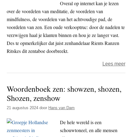
thuis
Overal op internet kan je lezen
bij
over de voordelen van meditatie, de voordelen van
zen’
mindfulness, de voordelen van het achtvoudige pad, de
voordelen van zen. Een oude verkooptruc: door de nadelen te
verzwijgen haal je klanten binnen en hou je ze langer vast.
Des te opmerkelijker dat juist zenhandelaar Rients Ranzen
Ritskes dit zentaboe doorbreekt.
over
Lees meer
Derti
nade
Woordenboek zen: showzen, shozen,
van
Shozen, zenshow
zen
volg
21 augustus 2024
door
Hans van Dam
Rient
Ritsk
De hele wereld is een
schouwtoneel, en alle mensen