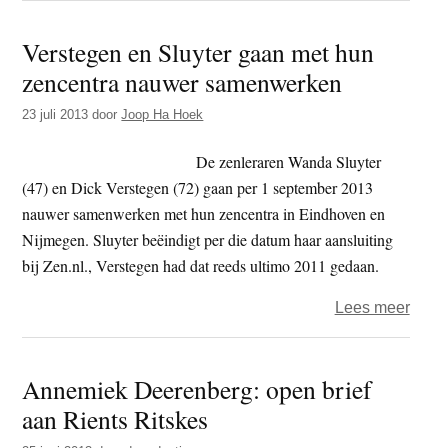
Waar
Verstegen en Sluyter gaan met hun
is
zencentra nauwer samenwerken
absol
relati
23 juli 2013
door
Joop Ha Hoek
De zenleraren Wanda Sluyter
(47) en Dick Verstegen (72) gaan per 1 september 2013
nauwer samenwerken met hun zencentra in Eindhoven en
Nijmegen. Sluyter beëindigt per die datum haar aansluiting
bij Zen.nl., Verstegen had dat reeds ultimo 2011 gedaan.
over
Lees meer
Vers
en
Annemiek Deerenberg: open brief
Sluyt
aan Rients Ritskes
gaan
met