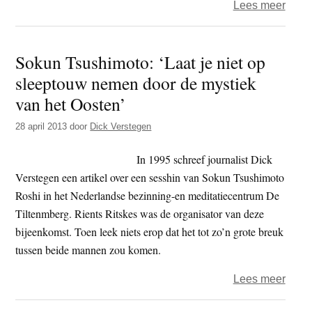
over
Lees meer
Feest
open
Sokun Tsushimoto: ‘Laat je niet op
Zen.n
sleeptouw nemen door de mystiek
vesti
Weer
van het Oosten’
28 april 2013
door
Dick Verstegen
In 1995 schreef journalist Dick
Verstegen een artikel over een sesshin van Sokun Tsushimoto
Roshi in het Nederlandse bezinning-en meditatiecentrum De
Tiltenmberg. Rients Ritskes was de organisator van deze
bijeenkomst. Toen leek niets erop dat het tot zo’n grote breuk
tussen beide mannen zou komen.
over
Lees meer
Soku