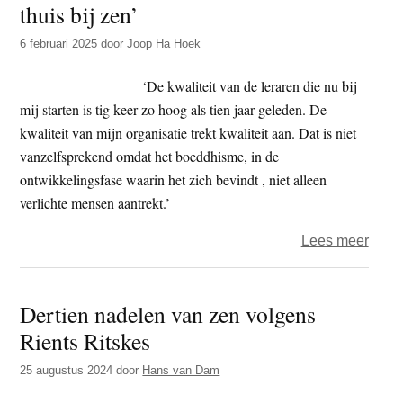
thuis bij zen’
t
e
e
s
6 februari 2025
door
Joop Ha Hoek
i
‘De kwaliteit van de leraren die nu bij
t
mij starten is tig keer zo hoog als tien jaar geleden. De
e
kwaliteit van mijn organisatie trekt kwaliteit aan. Dat is niet
vanzelfsprekend omdat het boeddhisme, in de
ontwikkelingsfase waarin het zich bevindt , niet alleen
verlichte mensen aantrekt.’
over
Lees meer
Rient
Ritsk
Dertien nadelen van zen volgens
‘Het
Rients Ritskes
mees
ben
25 augustus 2024
door
Hans van Dam
ik