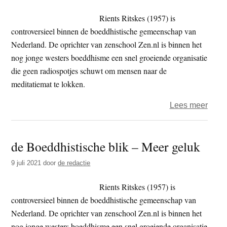
titelf
Rient
Rients Ritskes (1957) is
Ritsk
controversieel binnen de boeddhistische gemeenschap van
Nederland. De oprichter van zenschool Zen.nl is binnen het
nog jonge westers boeddhisme een snel groeiende organisatie
die geen radiospotjes schuwt om mensen naar de
meditatiemat te lokken.
over
Lees meer
de
Boedd
de Boeddhistische blik – Meer geluk
blik
–
9 juli 2021
door
de redactie
Meer
geluk
Rients Ritskes (1957) is
controversieel binnen de boeddhistische gemeenschap van
Nederland. De oprichter van zenschool Zen.nl is binnen het
nog jonge westers boeddhisme een snel groeiende organisatie