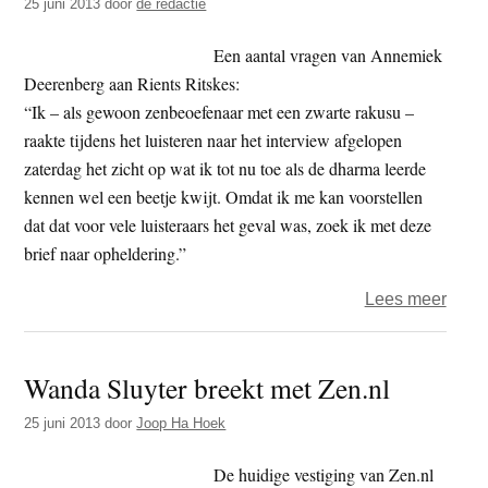
25 juni 2013
door
de redactie
hun
zence
Een aantal vragen van Annemiek
nauw
Deerenberg aan Rients Ritskes:
same
“Ik – als gewoon zenbeoefenaar met een zwarte rakusu –
raakte tijdens het luisteren naar het interview afgelopen
zaterdag het zicht op wat ik tot nu toe als de dharma leerde
kennen wel een beetje kwijt. Omdat ik me kan voorstellen
dat dat voor vele luisteraars het geval was, zoek ik met deze
brief naar opheldering.”
over
Lees meer
Anne
Deer
Wanda Sluyter breekt met Zen.nl
open
brief
25 juni 2013
door
Joop Ha Hoek
aan
Rient
De huidige vestiging van Zen.nl