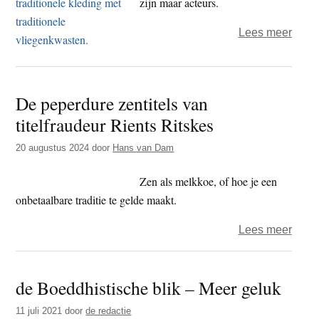
zijn maar acteurs.
over
Lees meer
Woor
zen:
show
De peperdure zentitels van
shoz
titelfraudeur Rients Ritskes
Shoz
zens
20 augustus 2024
door
Hans van Dam
Zen als melkkoe, of hoe je een
onbetaalbare traditie te gelde maakt.
over
Lees meer
De
pepe
de Boeddhistische blik – Meer geluk
zentit
van
11 juli 2021
door
de redactie