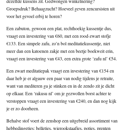
dezelfde kussens zit. Gedwongen winkelnering?
Groepsdruk? Behaagzucht? Hoeveel geven zencursisten uit
voor het gevoel erbij te horen?
Een zabuton, gewoon een plat, rechthoekig kussentje dus,
vraagt een investering van €60, met een rood-zwart stofje
€133. Een simpele zafu, zo’n bol meditatiekussentje, niet
meer dan een katoenen zakje met een beetje boekweit erin,
vraagt een investering van €43, een extra grote ‘zafu nl’ €54.
Een zwart meditatiepak vraagt een investering van €154 en
daar heb je er algauw een paar van nodig tijdens je retraite,
want van mediteren ga je stinken en in de zendo zit je dicht
op elkaar. Een ‘rakusu nl’ om je gezwollen borst achter te
verstoppen vraagt een investering van €240, en dan nog kijk
je er zo doorheen.
Behalve stof voert de zenshop een uitgebreid assortiment van
hebbedingetjes: belletjes, wierookstaafjes, potjes, prenten