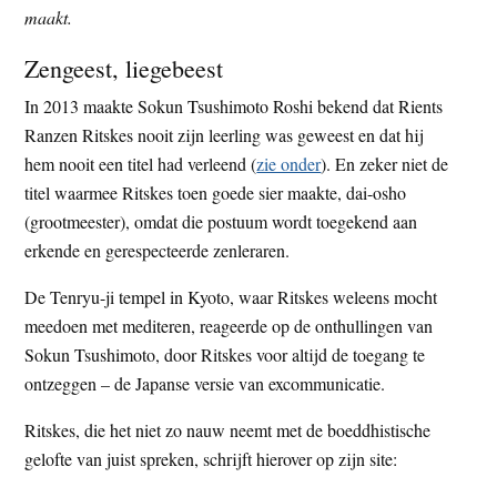
maakt.
t
e
e
s
Zengeest, liegebeest
i
In 2013 maakte Sokun Tsushimoto Roshi bekend dat Rients
t
Ranzen Ritskes nooit zijn leerling was geweest en dat hij
e
hem nooit een titel had verleend (
zie onder
). En zeker niet de
titel waarmee Ritskes toen goede sier maakte, dai-osho
(grootmeester), omdat die postuum wordt toegekend aan
erkende en gerespecteerde zenleraren.
De Tenryu-ji tempel in Kyoto, waar Ritskes weleens mocht
meedoen met mediteren, reageerde op de onthullingen van
Sokun Tsushimoto, door Ritskes voor altijd de toegang te
ontzeggen – de Japanse versie van excommunicatie.
Ritskes, die het niet zo nauw neemt met de boeddhistische
gelofte van juist spreken, schrijft hierover op zijn site: