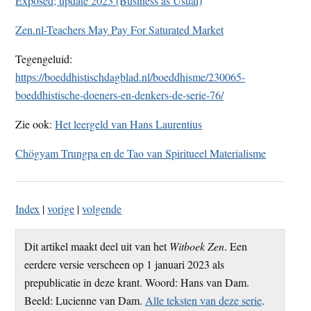
Exposed; update 2023 (Business as Usual)
Zen.nl-Teachers May Pay For Saturated Market
Tegengeluid:
https://boeddhistischdagblad.nl/boeddhisme/230065-
boeddhistische-doeners-en-denkers-de-serie-76/
Zie ook:
Het leergeld van Hans Laurentius
Chögyam Trungpa en de Tao van Spiritueel Materialisme
Index
|
vorige
|
volgende
Dit artikel maakt deel uit van het
Witboek Zen
. Een
eerdere versie verscheen op 1 januari 2023 als
prepublicatie in deze krant. Woord: Hans van Dam.
Beeld: Lucienne van Dam.
Alle teksten van deze serie
.