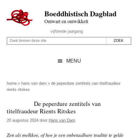
Door
Skip
Spring
Spring
Boeddhistisch Dagblad
naar
to
naar
naar
de
secondary
de
de
Ontwart en ontwikkelt
hoofd
menu
eerste
voettekst
Header
vijftiende jaargang
inhoud
sidebar
Rechts
Z
Z
o
o
e
e
MENU
k
k
b
o
i
p
home
»
hans van dam
»
de peperdure zentitels van titelfraudeur
n
rients ritskes
d
n
e
De peperdure zentitels van
e
z
titelfraudeur Rients Ritskes
n
e
d
20 augustus 2024
door
Hans van Dam
s
e
i
Zen als melkkoe, of hoe je een onbetaalbare traditie te gelde
z