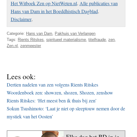
Het Witboek Zen op NietWeten.nl
.
Alle publicaties van
Hans van Dam in het Boeddhistisch Dagblad
.
Disclaimer
.
Categorie:
Hans van Dam
,
Pakhuis van Verlangen
Tags:
Rients Ritskes
,
spiritueel materialisme
,
titelfraude
,
zen
,
Zen.nl
,
zenmeester
Lees ook:
Dertien nadelen van zen volgens Rients Ritskes
Woordenboek zen: showzen, shozen, Shozen, zenshow
Rients Ritskes: ‘Het meest ben ik thuis bij zen’
Sokun Tsushimoto: ‘Laat je niet op sleeptouw nemen door de
mystiek van het Oosten’
Elke dag het BD in je