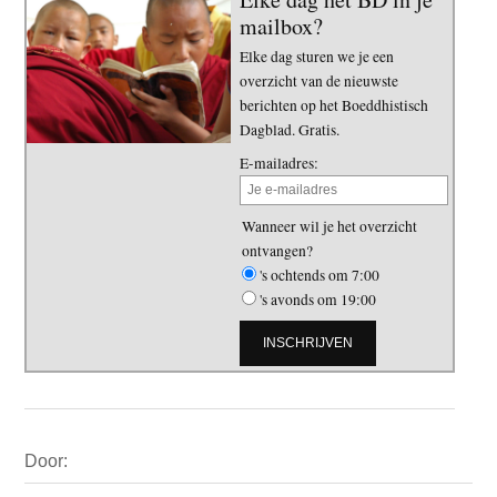
mailbox?
Elke dag sturen we je een
overzicht van de nieuwste
berichten op het Boeddhistisch
Dagblad. Gratis.
E-mailadres:
Wanneer wil je het overzicht
ontvangen?
's ochtends om 7:00
's avonds om 19:00
Primaire
Door:
Sidebar