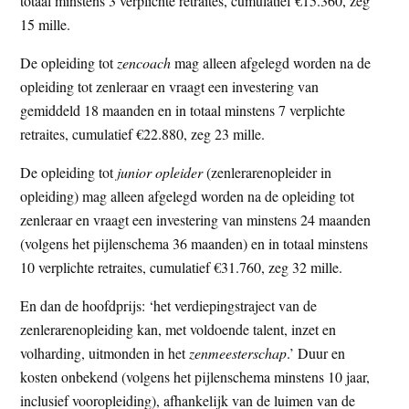
totaal minstens 3 verplichte retraites, cumulatief €15.360, zeg
15 mille.
De opleiding tot
zencoach
mag alleen afgelegd worden na de
opleiding tot zenleraar en vraagt een investering van
gemiddeld 18 maanden en in totaal minstens 7 verplichte
retraites, cumulatief €22.880, zeg 23 mille.
De opleiding tot
junior opleider
(zenlerarenopleider in
opleiding) mag alleen afgelegd worden na de opleiding tot
zenleraar en vraagt een investering van minstens 24 maanden
(volgens het pijlenschema 36 maanden) en in totaal minstens
10 verplichte retraites, cumulatief €31.760, zeg 32 mille.
En dan de hoofdprijs: ‘het verdiepingstraject van de
zenlerarenopleiding kan, met voldoende talent, inzet en
volharding, uitmonden in het
zenmeesterschap
.’ Duur en
kosten onbekend (volgens het pijlenschema minstens 10 jaar,
inclusief vooropleiding), afhankelijk van de luimen van de