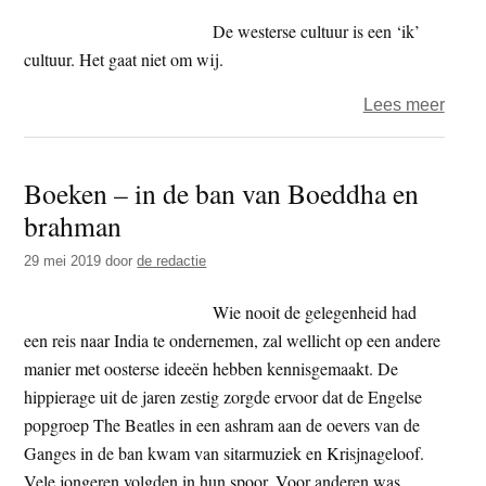
De westerse cultuur is een ‘ik’
cultuur. Het gaat niet om wij.
over
Lees meer
Het
coron
Boeken – in de ban van Boeddha en
–
brahman
mond
29 mei 2019
door
de redactie
Wie nooit de gelegenheid had
een reis naar India te ondernemen, zal wellicht op een andere
manier met oosterse ideeën hebben kennisgemaakt. De
hippierage uit de jaren zestig zorgde ervoor dat de Engelse
popgroep The Beatles in een ashram aan de oevers van de
Ganges in de ban kwam van sitarmuziek en Krisjnageloof.
Vele jongeren volgden in hun spoor. Voor anderen was