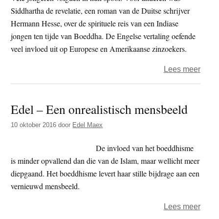
Siddhartha de revelatie, een roman van de Duitse schrijver
Hermann Hesse, over de spirituele reis van een Indiase
jongen ten tijde van Boeddha. De Engelse vertaling oefende
veel invloed uit op Europese en Amerikaanse zinzoekers.
over
Lees meer
Boek
–
Edel – Een onrealistisch mensbeeld
in
de
10 oktober 2016
door
Edel Maex
ban
van
De invloed van het boeddhisme
Boed
is minder opvallend dan die van de Islam, maar wellicht meer
en
diepgaand. Het boeddhisme levert haar stille bijdrage aan een
brah
vernieuwd mensbeeld.
over
Lees meer
Edel