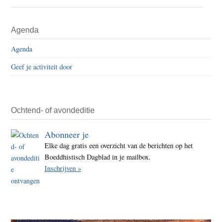
Het
verre
Primaire
Agenda
Oost
Sidebar
in
Agenda
het
Geef je activiteit door
West
Ochtend- of avondeditie
Abonneer je
Elke dag gratis een overzicht van de berichten op het
Boeddhistisch Dagblad in je mailbox.
Inschrijven »