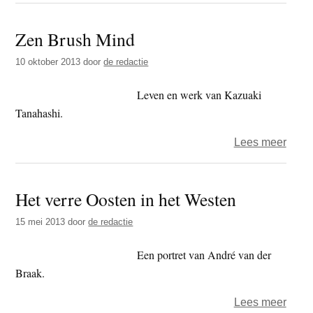
–
Zen Brush Mind
Een
onrea
10 oktober 2013
door
de redactie
mens
Leven en werk van Kazuaki
Tanahashi.
over
Lees meer
Zen
Brus
Het verre Oosten in het Westen
Mind
15 mei 2013
door
de redactie
Een portret van André van der
Braak.
over
Lees meer