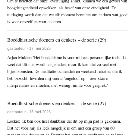
Om te beletten dat onze overtuiging slinkt, kunnen we een gevoel van
hoogdringendheid opwekken, als besef van onze eindigheid. De
uitdaging wordt dan dat we elk moment benutten om te doen wat goed
is voor onszelf en voor anderen.
Boeddhistische doeners en denkers – de serie (29)
gastauteur - 17 mei 2026
Arjan Mulder: 'Het boeddhisme is voor mij een persoonlijke tocht. Ik
weet dat dit niet wordt aangeraden, maar ik kan niet zo veel met
bijeenkomsten. De meditatie-ochtenden en weekend-retraites die ik
heb bezocht, leverden mij vooral 'ongeloof op – over starre
interpretaties en rituelen, met weinig ruimte voor gesprek.'
Boeddhistische doeners en denkers – de serie (27)
gastauteur - 15 mei 2026
Loekie: 'Ik ben ook heel dankbaar dat dit op mijn pad is gekomen.
Dat het voor mij als leek mogelijk is om met een groep van 60
mensen tien dagen op de Drentse hei samen te mediteren en te leren