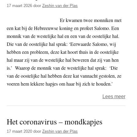
t
17 maart 2026
door
Zeshin van der Plas
e
e
s
Er kwamen twee monniken met
i
een kat bij de Hebreeuwse koning en profeet Salomo. Een
t
monnik van de westelijke hal en een van de oostelijke hal.
e
Die van de oostelijke hal sprak: ‘Eerwaarde Salomo, wij
hebben een probleem, deze kat hoort thuis in de oostelijke
hal maar zij van de westelijke hal beweren dat zij van hen
is.’ Waarop de monnik van de westelijke hal sprak: ‘Die
van de oostelijke hal hebben deze kat vannacht gestolen, ze
voeren hem lekkere hapjes om haar bij zich te houden.’
over
Lees meer
Salo
spaar
Het coronavirus – mondkapjes
de
kat
17 maart 2020
door
Zeshin van der Plas