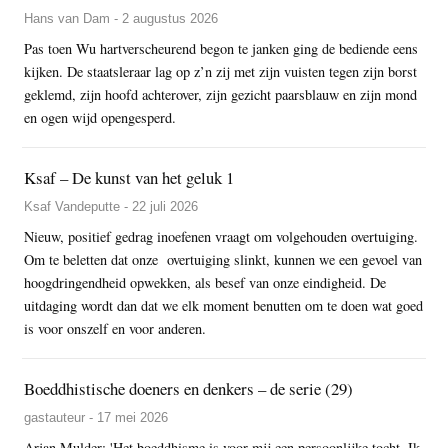
Hans van Dam - 2 augustus 2026
Pas toen Wu hartverscheurend begon te janken ging de bediende eens
kijken. De staatsleraar lag op z’n zij met zijn vuisten tegen zijn borst
geklemd, zijn hoofd achterover, zijn gezicht paarsblauw en zijn mond
en ogen wijd opengesperd.
Ksaf – De kunst van het geluk 1
Ksaf Vandeputte - 22 juli 2026
Nieuw, positief gedrag inoefenen vraagt om volgehouden overtuiging.
Om te beletten dat onze overtuiging slinkt, kunnen we een gevoel van
hoogdringendheid opwekken, als besef van onze eindigheid. De
uitdaging wordt dan dat we elk moment benutten om te doen wat goed
is voor onszelf en voor anderen.
Boeddhistische doeners en denkers – de serie (29)
gastauteur - 17 mei 2026
Arjan Mulder: 'Het boeddhisme is voor mij een persoonlijke tocht. Ik