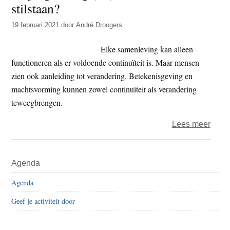
stilstaan?
t
e
e
s
19 februari 2021
door
André Droogers
i
Elke samenleving kan alleen
t
functioneren als er voldoende continuïteit is. Maar mensen
e
zien ook aanleiding tot verandering. Betekenisgeving en
machtsvorming kunnen zowel continuïteit als verandering
teweegbrengen.
over
Lees meer
Vrijd
zind
Primaire
Agenda
(15)
Sidebar
–
Agenda
Holle
Geef je activiteit door
of
stils