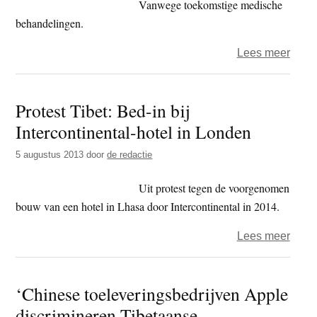
Vanwege toekomstige medische
zelfv
behandelingen.
over
Lees meer
Dalai
Lam
Protest Tibet: Bed-in bij
verhu
Intercontinental-hotel in Londen
mogel
naar
5 augustus 2013
door
de redactie
het
Namd
Uit protest tegen de voorgenomen
Nyin
bouw van een hotel in Lhasa door Intercontinental in 2014.
kloos
over
Lees meer
Prote
Tibet:
‘Chinese toeleveringsbedrijven Apple
Bed-
discrimineren Tibetaanse
in