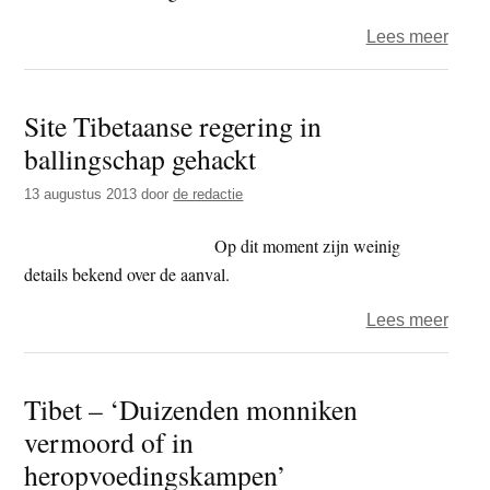
over
Lees meer
Stijg
aanta
Site Tibetaanse regering in
‘Yun
ballingschap gehackt
goud
vacht
13 augustus 2013
door
de redactie
in
Chin
Op dit moment zijn weinig
en
details bekend over de aanval.
Tibet
over
Lees meer
Site
Tibe
Tibet – ‘Duizenden monniken
reger
vermoord of in
in
balli
heropvoedingskampen’
geha