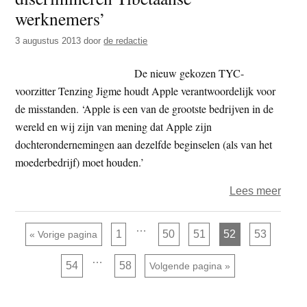
bij
werknemers’
Inter
3 augustus 2013
door
de redactie
hotel
in
De nieuw gekozen TYC-
Lond
voorzitter Tenzing Jigme houdt Apple verantwoordelijk voor
de misstanden. ‘Apple is een van de grootste bedrijven in de
wereld en wij zijn van mening dat Apple zijn
dochterondernemingen aan dezelfde beginselen (als van het
moederbedrijf) moet houden.’
over
Lees meer
‘Chi
toele
Interim
…
Pagina
Pagina
Pagina
Pagina
Pagina
Ga naar
1
50
51
52
53
«
Vorige pagina
pagina's
Appl
zijn
Interim
…
weggelaten
discr
Pagina
Pagina
54
58
Ga naar
Volgende pagina »
pagina's
Tibe
zijn
weggelaten
werk
Primaire