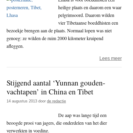
heilige plaats en daarom een waar
pelgrimsoord. Daarom wilden
vier Tibetaanse boeddhisten een
bezoekje brengen aan de plaats. Normaal lopen was niet
genoeg: ze wilden de ruim 2000 kilometer kruipend
afleggen.
over
Lees meer
Twee
kilom
Stijgend aantal ‘Yunnan gouden-
kruip
vachtapen’ in China en Tibet
op
pelgr
14 augustus 2013
door
de redactie
De aap was lange tijd een
beoogde prooi van jagers, die onderdelen van het dier
verwerkten in voeding.