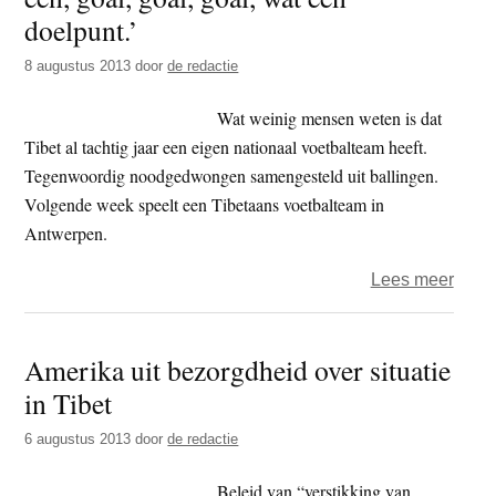
niet
doelpunt.’
uith
8 augustus 2013
door
de redactie
Wat weinig mensen weten is dat
Tibet al tachtig jaar een eigen nationaal voetbalteam heeft.
Tegenwoordig noodgedwongen samengesteld uit ballingen.
Volgende week speelt een Tibetaans voetbalteam in
Antwerpen.
over
Lees meer
‘Het
is
Amerika uit bezorgdheid over situatie
hand
in Tibet
nee
toch
6 augustus 2013
door
de redactie
niet,
maar
Beleid van “verstikking van