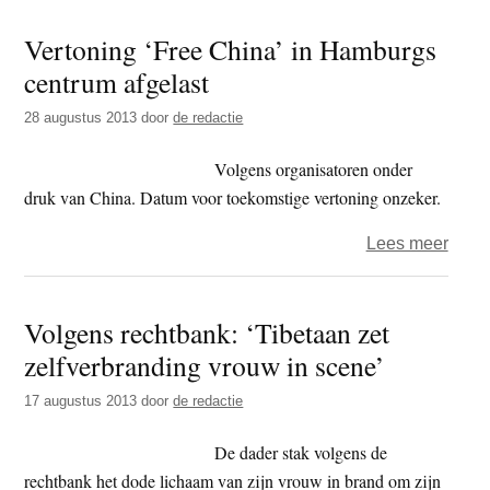
Boek
Vertoning ‘Free China’ in Hamburgs
‘Een
centrum afgelast
link
tusse
28 augustus 2013
door
de redactie
Tibet
en
Volgens organisatoren onder
Vliss
druk van China. Datum voor toekomstige vertoning onzeker.
over
Lees meer
Verto
‘Free
Volgens rechtbank: ‘Tibetaan zet
China
zelfverbranding vrouw in scene’
in
Hamb
17 augustus 2013
door
de redactie
cent
afgel
De dader stak volgens de
rechtbank het dode lichaam van zijn vrouw in brand om zijn