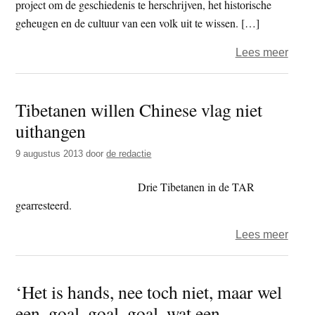
project om de geschiedenis te herschrijven, het historische
geheugen en de cultuur van een volk uit te wissen. […]
over
Lees meer
Mega
prop
Tibetanen willen Chinese vlag niet
open
uithangen
in
een
9 augustus 2013
door
de redactie
afges
Lhas
Drie Tibetanen in de TAR
gearresteerd.
over
Lees meer
Tibe
wille
‘Het is hands, nee toch niet, maar wel
Chin
een, goal, goal, goal, wat een
vlag