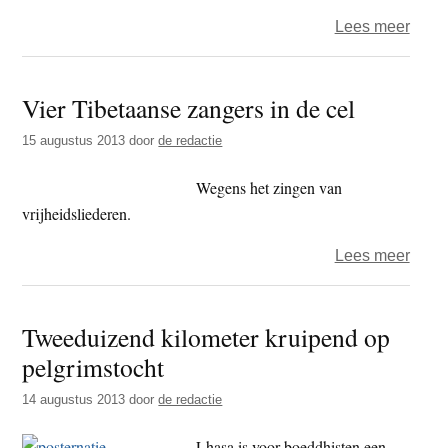
over
Lees meer
Meer
ontwi
Vier Tibetaanse zangers in de cel
naar
Tibet
15 augustus 2013
door
de redactie
en
Xinji
Wegens het zingen van
vrijheidsliederen.
over
Lees meer
Vier
Tibe
Tweeduizend kilometer kruipend op
zang
pelgrimstocht
in
de
14 augustus 2013
door
de redactie
cel
Lhasa is voor boeddhisten een