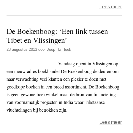
over
Lees meer
‘De
Chin
De Boekenboog: ‘Een link tussen
kolon
Tibet en Vlissingen’
van
Tibet’
28 augustus 2013
door
Joop Ha Hoek
Vandaag opent in Vlissingen op
een nieuw adres boekhandel De Boekenboog de deuren om
naar verwachting veel klanten een plezier te doen met
goedkope boeken in een breed assortiment. De Boekenboog
is geen gewone boekwinkel maar de bron van financiering
van voornamelijk projecten in India waar Tibetaanse
vluchtelingen bij betrokken zijn.
over
Lees meer
De