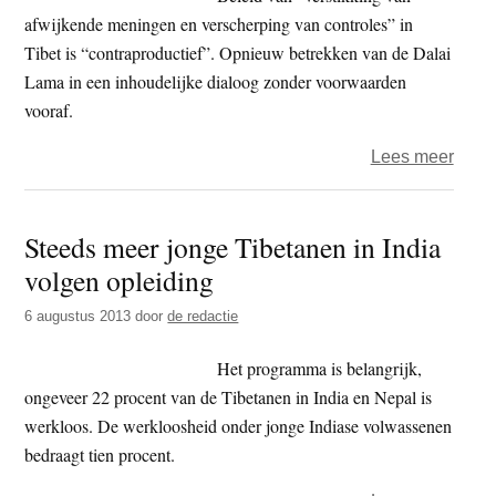
wel
afwijkende meningen en verscherping van controles” in
een,
Tibet is “contraproductief”. Opnieuw betrekken van de Dalai
goal,
Lama in een inhoudelijke dialoog zonder voorwaarden
goal,
vooraf.
goal,
over
Lees meer
wat
Amer
een
uit
doelp
Steeds meer jonge Tibetanen in India
bezo
volgen opleiding
over
situat
6 augustus 2013
door
de redactie
in
Tibet
Het programma is belangrijk,
ongeveer 22 procent van de Tibetanen in India en Nepal is
werkloos. De werkloosheid onder jonge Indiase volwassenen
bedraagt tien procent.