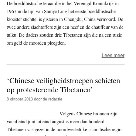
schie
De boeddhistische leraar die in het Verenigd Koninkrijk in
op
1967 in de lijn van Samye Ling het eerste boeddhistische
Tibe
klooster stichtte, is gisteren in Chengdu, China vermoord. De
twee andere slachtoffers zijn een neef en de chauffeur van de
tulku. De daders zouden drie Tibetanen zijn die na een ruzie
om geld de moorden pleegden.
over
Lees meer
Choj
Akon
‘Chinese veiligheidstroepen schieten
Tulku
op protesterende Tibetanen’
(73)
verm
8 oktober 2013
door
de redactie
in
Chin
Volgens Chinese bronnen zijn
vanaf eind juni tot eind augustus meer dan honderd
Tibetanen vastgezet in de noordwestelijke islamitische regio