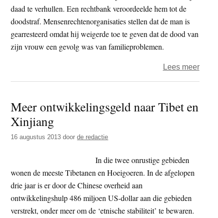
daad te verhullen. Een rechtbank veroordeelde hem tot de
doodstraf. Mensenrechtenorganisaties stellen dat de man is
gearresteerd omdat hij weigerde toe te geven dat de dood van
zijn vrouw een gevolg was van familieproblemen.
over
Lees meer
Volg
recht
Meer ontwikkelingsgeld naar Tibet en
‘Tibe
Xinjiang
zet
zelfv
16 augustus 2013
door
de redactie
vrou
in
In die twee onrustige gebieden
scene
wonen de meeste Tibetanen en Hoeigoeren. In de afgelopen
drie jaar is er door de Chinese overheid aan
ontwikkelingshulp 486 miljoen US-dollar aan die gebieden
verstrekt, onder meer om de ‘etnische stabiliteit’ te bewaren.