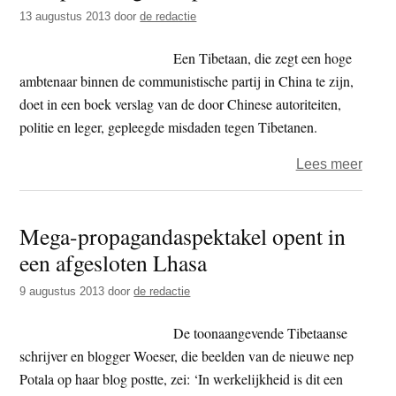
13 augustus 2013
door
de redactie
Een Tibetaan, die zegt een hoge
ambtenaar binnen de communistische partij in China te zijn,
doet in een boek verslag van de door Chinese autoriteiten,
politie en leger, gepleegde misdaden tegen Tibetanen.
over
Lees meer
Tibet
–
Mega-propagandaspektakel opent in
‘Dui
een afgesloten Lhasa
monn
verm
9 augustus 2013
door
de redactie
of
in
De toonaangevende Tibetaanse
hero
schrijver en blogger Woeser, die beelden van de nieuwe nep
Potala op haar blog postte, zei: ‘In werkelijkheid is dit een