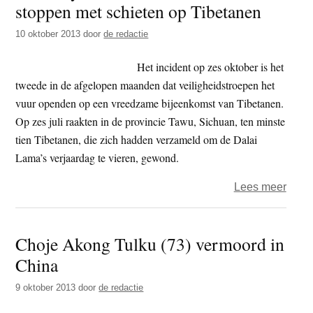
stoppen met schieten op Tibetanen
t
e
e
s
10 oktober 2013
door
de redactie
i
Het incident op zes oktober is het
t
tweede in de afgelopen maanden dat veiligheidstroepen het
e
vuur openden op een vreedzame bijeenkomst van Tibetanen.
Op zes juli raakten in de provincie Tawu, Sichuan, ten minste
tien Tibetanen, die zich hadden verzameld om de Dalai
Lama’s verjaardag te vieren, gewond.
over
Lees meer
Amne
Inter
Choje Akong Tulku (73) vermoord in
Chin
China
moet
stop
9 oktober 2013
door
de redactie
met