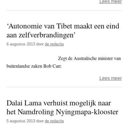
over
Lees meer
Stee
meer
‘Autonomie van Tibet maakt een eind
jong
aan zelfverbrandingen’
Tibe
in
6 augustus 2013
door
de redactie
India
volg
Zegt de Australische minister van
oplei
buitenlandse zaken Bob Carr.
over
Lees meer
‘Aut
van
Dalai Lama verhuist mogelijk naar
Tibet
het Namdroling Nyingmapa-klooster
maak
een
5 augustus 2013
door
de redactie
eind
aan