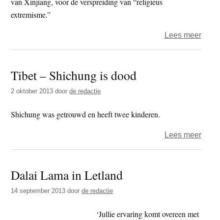
van Xinjiang, voor de verspreiding van “religieus
extremisme.”
over
Lees meer
‘Chi
veili
Tibet – Shichung is dood
schie
op
2 oktober 2013
door
de redactie
prote
Tibet
Shichung was getrouwd en heeft twee kinderen.
over
Lees meer
Tibet
–
Dalai Lama in Letland
Shic
is
14 september 2013
door
de redactie
dood
‘Jullie ervaring komt overeen met