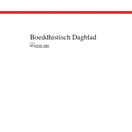
Footer
Boeddhistisch Dagblad