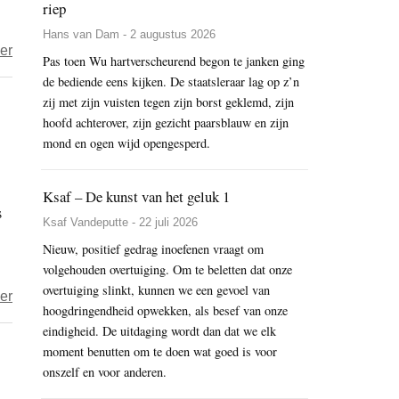
riep
Hans van Dam - 2 augustus 2026
over
er
Pas toen Wu hartverscheurend begon te janken ging
Monniken
de bediende eens kijken. De staatsleraar lag op z’n
overtuigd
zij met zijn vuisten tegen zijn borst geklemd, zijn
dat
hoofd achterover, zijn gezicht paarsblauw en zijn
tv
mond en ogen wijd opengesperd.
hun
leven
Ksaf – De kunst van het geluk 1
s
gelukkiger
Ksaf Vandeputte - 22 juli 2026
zal
Nieuw, positief gedrag inoefenen vraagt om
maken
volgehouden overtuiging. Om te beletten dat onze
overtuiging slinkt, kunnen we een gevoel van
over
er
hoogdringendheid opwekken, als besef van onze
BOS
eindigheid. De uitdaging wordt dan dat we elk
zendt
moment benutten om te doen wat goed is voor
indrukwekkende
onszelf en voor anderen.
documentaire