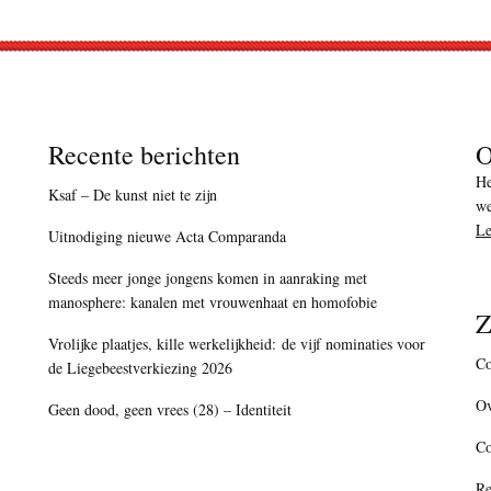
Recente berichten
O
He
Ksaf – De kunst niet te zijn
we
Le
Uitnodiging nieuwe Acta Comparanda
Steeds meer jonge jongens komen in aanraking met
manosphere: kanalen met vrouwenhaat en homofobie
Z
Vrolijke plaatjes, kille werkelijkheid: de vijf nominaties voor
Co
de Liegebeestverkiezing 2026
Ov
Geen dood, geen vrees (28) – Identiteit
C
Re