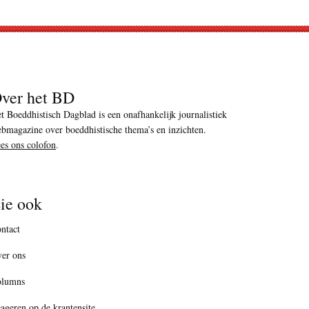
ver het BD
t Boeddhistisch Dagblad is een onafhankelijk journalistiek
bmagazine over boeddhistische thema’s en inzichten.
es ons colofon
.
ie ook
ntact
er ons
olumns
ageren op de krantensite