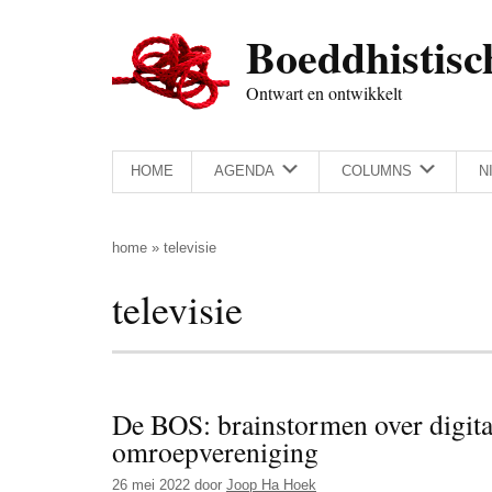
Door
Skip
Spring
Spring
Boeddhistisc
naar
to
naar
naar
de
secondary
de
de
Ontwart en ontwikkelt
hoofd
menu
eerste
voettekst
inhoud
sidebar
HOME
AGENDA
COLUMNS
N
home
»
televisie
televisie
De BOS: brainstormen over digita
omroepvereniging
26 mei 2022
door
Joop Ha Hoek