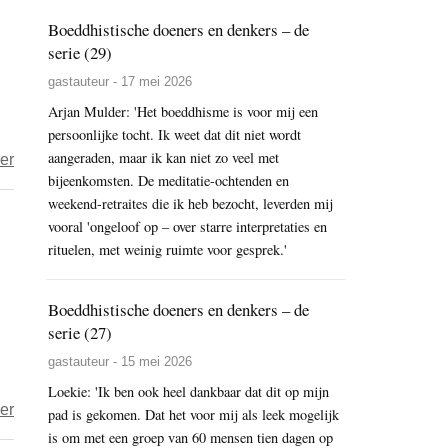
uit:
Boeddhistische doeners en denkers – de
The
serie (29)
Only
gastauteur - 17 mei 2026
Son
Arjan Mulder: 'Het boeddhisme is voor mij een
persoonlijke tocht. Ik weet dat dit niet wordt
aangeraden, maar ik kan niet zo veel met
over
er
bijeenkomsten. De meditatie-ochtenden en
De
weekend-retraites die ik heb bezocht, leverden mij
BOS:
vooral 'ongeloof op – over starre interpretaties en
brainstormen
rituelen, met weinig ruimte voor gesprek.'
over
digitale
Boeddhistische doeners en denkers – de
kanalen
serie (27)
en
gastauteur - 15 mei 2026
een
Loekie: 'Ik ben ook heel dankbaar dat dit op mijn
boeddhistische
over
er
pad is gekomen. Dat het voor mij als leek mogelijk
omroepvereniging
BOS
is om met een groep van 60 mensen tien dagen op