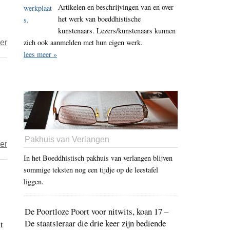
Artikelen en beschrijvingen van en over
in
het werk van boeddhistische
KRO-
kunstenaars. Lezers/kunstenaars kunnen
NCRV
over
zich ook aanmelden met hun eigen werk.
er
lees meer »
Allen
Ginsberg,
kopstuk
van
de
Beat
Generation
Pakhuis van Verlangen
over
er
Documentaire
In het Boeddhistisch pakhuis van verlangen blijven
sommige teksten nog een tijdje op de leestafel
‘Het
liggen.
mooiste
komt
De Poortloze Poort voor nitwits, koan 17 –
nog…’
De staatsleraar die drie keer zijn bediende
t