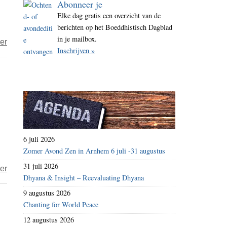
Abonneer je
i
Elke dag gratis een overzicht van de
t
berichten op het Boeddhistisch Dagblad
e
in je mailbox.
over
er
Inschrijven »
De
BOS:
brainstormen
over
digitale
kanalen
en
6 juli 2026
een
Zomer Avond Zen in Arnhem 6 juli -31 augustus
boeddhistische
31 juli 2026
over
er
omroepvereniging
Dhyana & Insight – Reevaluating Dhyana
De
9 augustus 2026
boeddhistische
Chanting for World Peace
blik
12 augustus 2026
–