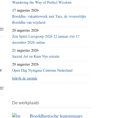
Wandering the Way of Perfect Wisdom
nieuwe
17 augustus 2026
naam
Boeddha- vakantieweek met Tara, de vrouwelijke
voor
Boeddha van wijsheid
boeddhistische
over
er
20 augustus 2026
televisie
TV
Zen Spirit Leesgroep 2026 22 januari t/m 17
–
december 2026 online
Een
21 augustus 2026
andere
Sacred Art en Kum Nye retraite
kijk
29 augustus 2026
de
Open Dag Nyingma Centrum Nederland
bekijk de agenda
over
er
Boeddhistische
omroep
De werkplaats
gaat
op
Boeddhistische kunstenaars