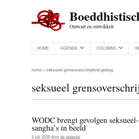
Door
Skip
Spring
Spring
Boeddhistisc
naar
to
naar
naar
de
secondary
de
de
Ontwart en ontwikkelt
hoofd
menu
eerste
voettekst
inhoud
sidebar
HOME
AGENDA
COLUMNS
N
home
»
seksueel grensoverschrijdend gedrag
seksueel grensoverschri
WODC brengt gevolgen seksueel- 
sangha’s in beeld
5 juli 2026
door
de redactie