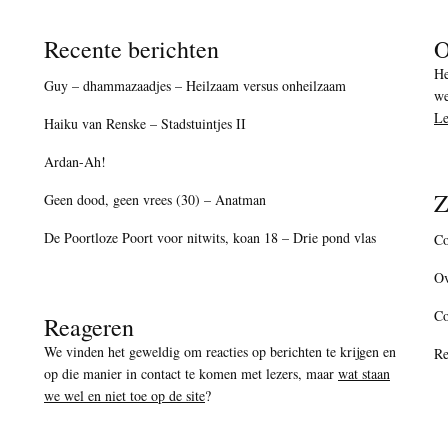
Recente berichten
O
He
Guy – dhammazaadjes – Heilzaam versus onheilzaam
we
Le
Haiku van Renske – Stadstuintjes II
Ardan-Ah!
Z
Geen dood, geen vrees (30) – Anatman
De Poortloze Poort voor nitwits, koan 18 – Drie pond vlas
Co
Ov
C
Reageren
We vinden het geweldig om reacties op berichten te krijgen en
Re
op die manier in contact te komen met lezers, maar
wat staan
we wel en niet toe op de site
?