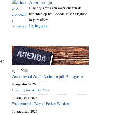
Abonneer je
i
Elke dag gratis een overzicht van de
n
t
berichten op het Boeddhistisch Dagblad
e
in je mailbox.
Inschrijven »
over
er
WODC
6 juli 2026
brengt
Zomer Avond Zen in Arnhem 6 juli -31 augustus
gevolgen
9 augustus 2026
seksueel-
Chanting for World Peace
en
12 augustus 2026
machtsmisbruik
Wandering the Way of Perfect Wisdom
binnen
17 augustus 2026
boeddhistische