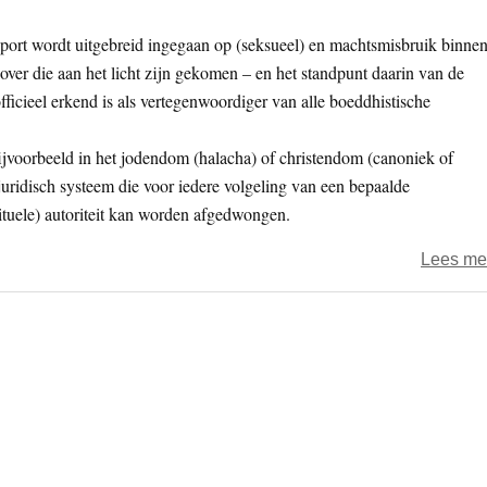
pport wordt uitgebreid ingegaan op (seksueel) en machtsmisbruik binne
er die aan het licht zijn gekomen – en het standpunt daarin van de
icieel erkend is als vertegenwoordiger van alle boeddhistische
bijvoorbeeld in het jodendom (halacha) of christendom (canoniek of
 juridisch systeem die voor iedere volgeling van een bepaalde
rituele) autoriteit kan worden afgedwongen.
Lees me