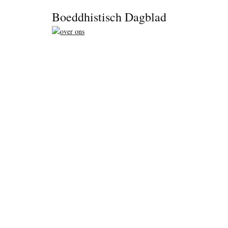
Footer
Boeddhistisch Dagblad