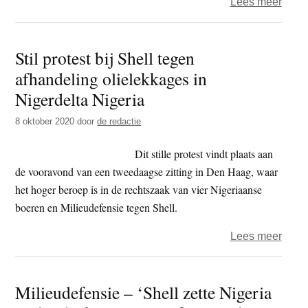
over
Lees meer
Milie
–
Stil protest bij Shell tegen
mede
afhandeling olielekkages in
Shell
vero
Nigerdelta Nigeria
zelf
8 oktober 2020
door
de redactie
oliel
in
Dit stille protest vindt plaats aan
Niger
de vooravond van een tweedaagse zitting in Den Haag, waar
het hoger beroep is in de rechtszaak van vier Nigeriaanse
boeren en Milieudefensie tegen Shell.
over
Lees meer
Stil
prote
Milieudefensie – ‘Shell zette Nigeria
bij
Shell