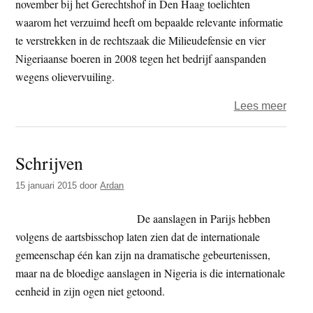
november bij het Gerechtshof in Den Haag toelichten
lucrat
waarom het verzuimd heeft om bepaalde relevante informatie
oliev
te verstrekken in de rechtszaak die Milieudefensie en vier
te
Nigeriaanse boeren in 2008 tegen het bedrijf aanspanden
claim
wegens olievervuiling.
over
Lees meer
Shell
in
Schrijven
de
fout
15 januari 2015
door
Ardan
in
recht
De aanslagen in Parijs hebben
Nige
volgens de aartsbisschop laten zien dat de internationale
boer
gemeenschap één kan zijn na dramatische gebeurtenissen,
maar na de bloedige aanslagen in Nigeria is die internationale
eenheid in zijn ogen niet getoond.