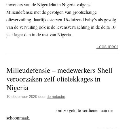
in
inwoners van de Nigerdelta in Nigeria volgens
Niger
Milieudefensie met de gevolgen van grootschalige
olievervuiling. Jaarlijks sterven 16-duizend baby’s als gevolg
van de vervuiling ook is de levensverwachting in de delta 10
jaar lager dan in de rest van Nigeria.
over
Lees meer
‘Nige
boer
Milieudefensie – medewerkers Shell
en
veroorzaken zelf olielekkages in
Milie
winn
Nigeria
oliev
10 december 2020
door
de redactie
van
Shell
om zo geld te verdienen aan de
schoonmaak.