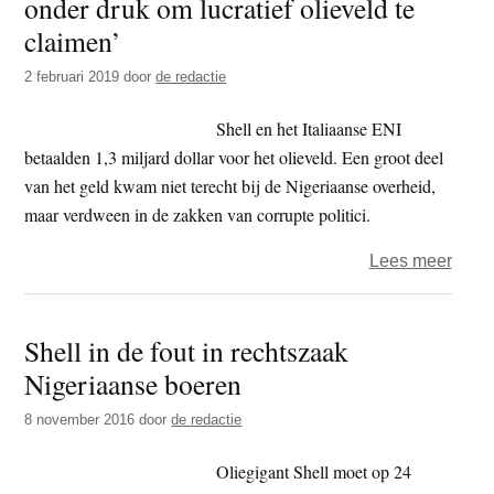
onder druk om lucratief olieveld te
tege
claimen’
afhan
2 februari 2019
door
de redactie
oliel
in
Shell en het Italiaanse ENI
Niger
betaalden 1,3 miljard dollar voor het olieveld. Een groot deel
Niger
van het geld kwam niet terecht bij de Nigeriaanse overheid,
maar verdween in de zakken van corrupte politici.
over
Lees meer
Milie
–
Shell in de fout in rechtszaak
‘Shel
Nigeriaanse boeren
zette
Niger
8 november 2016
door
de redactie
onde
druk
Oliegigant Shell moet op 24
om