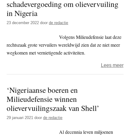
schadevergoeding om olievervuiling
Hof:
erke
in Nigeria
klima
23 december 2022
door
de redactie
als
mens
Volgens Milieudefensie laat deze
rechtszaak grote vervuilers wereldwijd zien dat ze niet meer
wegkomen met vernietigende activiteiten.
over
Lees meer
Shell
betaa
‘Nigeriaanse boeren en
15
Milieudefensie winnen
miljo
euro
olievervuilingszaak van Shell’
scha
29 januari 2021
door
de redactie
om
oliev
Al decennia leven miljoenen