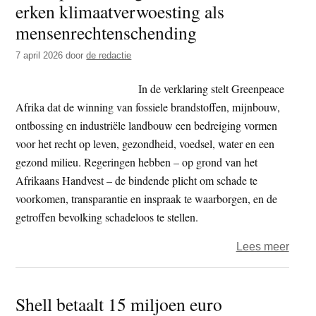
erken klimaatverwoesting als
t
e
mensenrechtenschending
e
s
i
7 april 2026
door
de redactie
t
In de verklaring stelt Greenpeace
e
Afrika dat de winning van fossiele brandstoffen, mijnbouw,
ontbossing en industriële landbouw een bedreiging vormen
voor het recht op leven, gezondheid, voedsel, water en een
gezond milieu. Regeringen hebben – op grond van het
Afrikaans Handvest – de bindende plicht om schade te
voorkomen, transparantie en inspraak te waarborgen, en de
getroffen bevolking schadeloos te stellen.
over
Lees meer
Gree
vraag
Shell betaalt 15 miljoen euro
Afrik