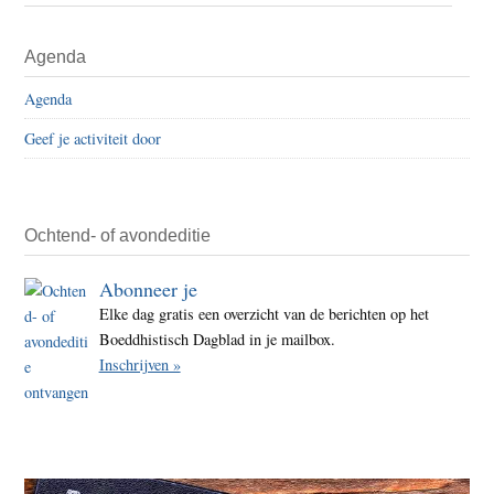
‘Driej
Duits
Primaire
Agenda
onde
Sidebar
naar
Agenda
misbr
Geef je activiteit door
in
boed
Ochtend- of avondeditie
Abonneer je
Elke dag gratis een overzicht van de berichten op het
Boeddhistisch Dagblad in je mailbox.
Inschrijven »