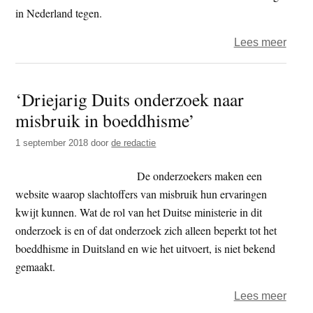
en
in Nederland tegen.
Klima
over
Lees meer
food
–
‘Driejarig Duits onderzoek naar
Nestl
misbruik in boeddhisme’
maak
draai
1 september 2018
door
de redactie
van
‘misl
De onderzoekers maken een
voed
website waarop slachtoffers van misbruik hun ervaringen
naar
kwijt kunnen. Wat de rol van het Duitse ministerie in dit
Nutri-
onderzoek is en of dat onderzoek zich alleen beperkt tot het
Scor
boeddhisme in Duitsland en wie het uitvoert, is niet bekend
gemaakt.
over
Lees meer