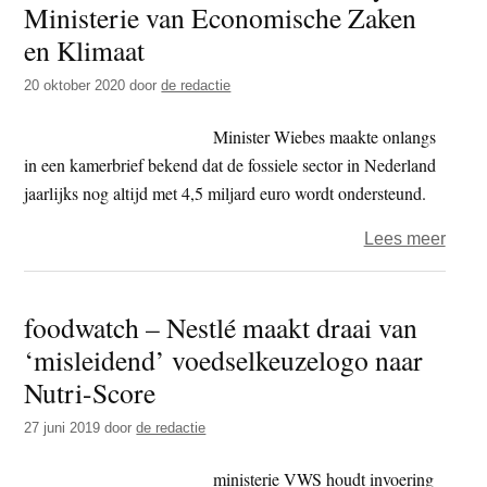
Ministerie van Economische Zaken
t
e
en Klimaat
e
s
i
20 oktober 2020
door
de redactie
t
Minister Wiebes maakte onlangs
e
in een kamerbrief bekend dat de fossiele sector in Nederland
jaarlijks nog altijd met 4,5 miljard euro wordt ondersteund.
over
Lees meer
Extin
Rebel
foodwatch – Nestlé maakt draai van
bezet
‘misleidend’ voedselkeuzelogo naar
lobby
Minis
Nutri-Score
van
27 juni 2019
door
de redactie
Econ
Zake
ministerie VWS houdt invoering