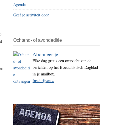
Agenda
i
t
Geef je activiteit door
e
e
Ochtend- of avondeditie
et
Abonneer je
Elke dag gratis een overzicht van de
berichten op het Boeddhistisch Dagblad
en
in je mailbox.
Inschrijven »