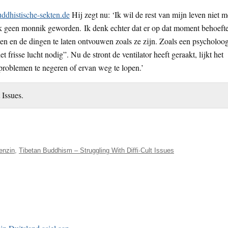
dhistische-sekten.de
Hij zegt nu: ‘Ik wil de rest van mijn leven niet m
k geen monnik geworden. Ik denk echter dat er op dat moment behoeft
ken en de dingen te laten ontvouwen zoals ze zijn. Zoals een psycholoo
 het frisse lucht nodig”. Nu de stront de ventilator heeft geraakt, lijkt het
 problemen te negeren of ervan weg te lopen.’
 Issues.
enzin
,
Tibetan Buddhism – Struggling With Diffi·Cult Issues