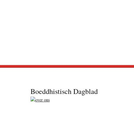
Footer
Boeddhistisch Dagblad