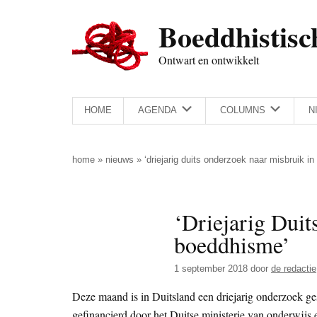
Door
Skip
Spring
Spring
Boeddhistisc
naar
to
naar
naar
de
secondary
de
de
Ontwart en ontwikkelt
hoofd
menu
eerste
voettekst
inhoud
sidebar
HOME
AGENDA
COLUMNS
N
home
»
nieuws
»
‘driejarig duits onderzoek naar misbruik i
‘Driejarig Duit
boeddhisme’
1 september 2018
door
de redactie
Deze maand is in Duitsland een driejarig onderzoek ge
gefinancierd door het Duitse ministerie van onderwij