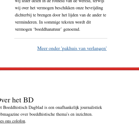
wij ieder delen in de rotheid van de wereld, terwijl
wij over het vermogen beschikken onze bevrijding
dichterbij te brengen door het lijden van de ander te
verminderen. In sommige teksten wordt dit
vermogen ‘boeddhanatuur’ genoemd.
Meer onder 'pakhuis van verlangen'
ver het BD
t Boeddhistisch Dagblad is een onafhankelijk journalistiek
bmagazine over boeddhistische thema’s en inzichten.
es ons colofon
.