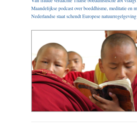
Van fraude verdachte Thaise boeddhistische abt vraagt 
Maandelijkse podcast over boeddhisme, meditatie en m
Nederlandse staat schendt Europese natuurregelgeving