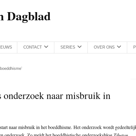
h Dagblad
IEUWS
CONTACT
SERIES
OVER ONS
P
n boeddhisme’
s onderzoek naar misbruik in
start naar misbruik in het boeddhisme. Het onderzoek wordt gedeeltelij
s en onderzoek. Zo meldt het boeddhistische onderzoeksblog
Tibetan