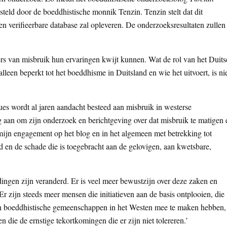
steld door de boeddhistische monnik Tenzin. Tenzin stelt dat dit
en verifieerbare database zal opleveren. De onderzoeksresultaten zullen
s van misbruik hun ervaringen kwijt kunnen. Wat de rol van het Duits
alleen beperkt tot het boeddhisme in Duitsland en wie het uitvoert, is ni
es wordt al jaren aandacht besteed aan misbruik in westerse
g aan om zijn onderzoek en berichtgeving over dat misbruik te matigen 
 mijn engagement op het blog en in het algemeen met betrekking tot
d en de schade die is toegebracht aan de gelovigen, aan kwetsbare,
 dingen zijn veranderd. Er is veel meer bewustzijn over deze zaken en
 zijn steeds meer mensen die initiatieven aan de basis ontplooien, die
in boeddhistische gemeenschappen in het Westen mee te maken hebben,
n die de ernstige tekortkomingen die er zijn niet tolereren.’