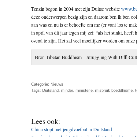
Tenzin begon in 2004 met zijn Duitse website
www.bud
deze onderwerpen bezig zijn en daarom ben ik ben oo
aan was en nu is er behoefte om me (er van) los te ma
in april van dit jaar tegen mij zei: “als het stinkt, heeft
overal te zijn. Het zal veel moeilijker worden om onze
Bron Tibetan Buddhism – Struggling With Diffi·Cult
Categorie:
Nieuws
Tags:
Duitsland
,
minder
,
ministerie
,
misbruik boeddhisme
,
t
Lees ook:
China stopt met jeugdvoetbal in Duitsland