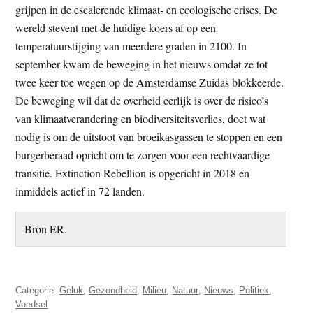
grijpen in de escalerende klimaat- en ecologische crises. De
wereld stevent met de huidige koers af op een
temperatuurstijging van meerdere graden in 2100. In
september kwam de beweging in het nieuws omdat ze tot
twee keer toe wegen op de Amsterdamse Zuidas blokkeerde.
De beweging wil dat de overheid eerlijk is over de risico’s
van klimaatverandering en biodiversiteitsverlies, doet wat
nodig is om de uitstoot van broeikasgassen te stoppen en een
burgerberaad opricht om te zorgen voor een rechtvaardige
transitie. Extinction Rebellion is opgericht in 2018 en
inmiddels actief in 72 landen.
Bron ER.
Categorie:
Geluk
,
Gezondheid
,
Milieu
,
Natuur
,
Nieuws
,
Politiek
,
Voedsel