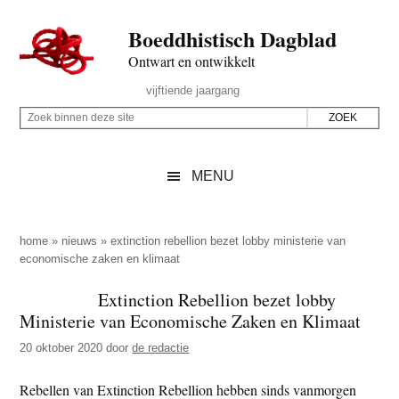
Door
Skip
Spring
Spring
Boeddhistisch Dagblad
naar
to
naar
naar
de
secondary
de
de
Ontwart en ontwikkelt
hoofd
menu
eerste
voettekst
Header
vijftiende jaargang
inhoud
sidebar
Rechts
Z
Z
o
o
e
e
MENU
k
k
b
o
i
p
home
»
nieuws
»
extinction rebellion bezet lobby ministerie van
n
economische zaken en klimaat
d
n
e
Extinction Rebellion bezet lobby
e
z
Ministerie van Economische Zaken en Klimaat
n
e
d
20 oktober 2020
door
de redactie
s
e
i
Rebellen van Extinction Rebellion hebben sinds vanmorgen
z