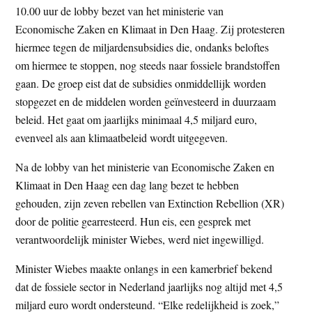
10.00 uur de lobby bezet van het ministerie van
t
e
Economische Zaken en Klimaat in Den Haag. Zij protesteren
e
s
hiermee tegen de miljardensubsidies die, ondanks beloftes
i
om hiermee te stoppen, nog steeds naar fossiele brandstoffen
t
gaan. De groep eist dat de subsidies onmiddellijk worden
e
stopgezet en de middelen worden geïnvesteerd in duurzaam
beleid. Het gaat om jaarlijks minimaal 4,5 miljard euro,
evenveel als aan klimaatbeleid wordt uitgegeven.
Na de lobby van het ministerie van Economische Zaken en
Klimaat in Den Haag een dag lang bezet te hebben
gehouden, zijn zeven rebellen van Extinction Rebellion (XR)
door de politie gearresteerd. Hun eis, een gesprek met
verantwoordelijk minister Wiebes, werd niet ingewilligd.
Minister Wiebes maakte onlangs in een kamerbrief bekend
dat de fossiele sector in Nederland jaarlijks nog altijd met 4,5
miljard euro wordt ondersteund. “Elke redelijkheid is zoek,”