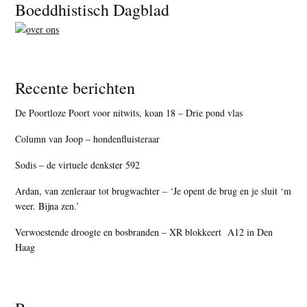
Footer
Boeddhistisch Dagblad
Recente berichten
De Poortloze Poort voor nitwits, koan 18 – Drie pond vlas
Column van Joop – hondenfluisteraar
Sodis – de virtuele denkster 592
Ardan, van zenleraar tot brugwachter – ‘Je opent de brug en je sluit ‘m
weer. Bijna zen.’
Verwoestende droogte en bosbranden – XR blokkeert A12 in Den
Haag