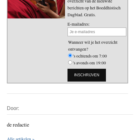
overzicht van de nieuwste
berichten op het Boeddhistisch
Dagblad. Gratis.
E-mailadres:
Wanneer wil je het overzicht
ontvangen?
's ochtends om 7:00
's avonds om 19:00
Primaire
Door:
Sidebar
de redactie
Alle artikelen »