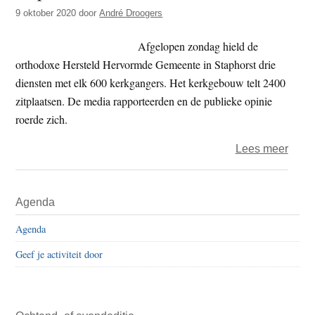
t
9 oktober 2020
door
André Droogers
e
e
s
Afgelopen zondag hield de
i
orthodoxe Hersteld Hervormde Gemeente in Staphorst drie
t
diensten met elk 600 kerkgangers. Het kerkgebouw telt 2400
e
zitplaatsen. De media rapporteerden en de publieke opinie
roerde zich.
over
Lees meer
Staph
Primaire
Agenda
Sidebar
Agenda
Geef je activiteit door