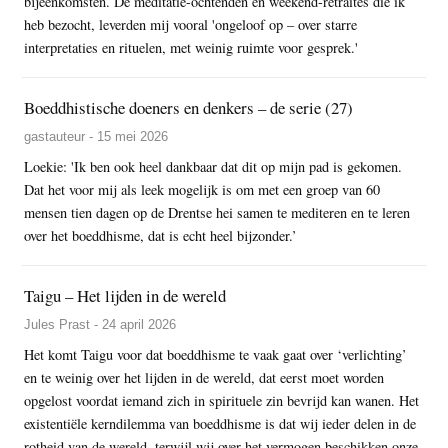
bijeenkomsten. De meditatie-ochtenden en weekend-retraites die ik
heb bezocht, leverden mij vooral 'ongeloof op – over starre
interpretaties en rituelen, met weinig ruimte voor gesprek.'
Boeddhistische doeners en denkers – de serie (27)
gastauteur - 15 mei 2026
Loekie: 'Ik ben ook heel dankbaar dat dit op mijn pad is gekomen.
Dat het voor mij als leek mogelijk is om met een groep van 60
mensen tien dagen op de Drentse hei samen te mediteren en te leren
over het boeddhisme, dat is echt heel bijzonder.’
Taigu – Het lijden in de wereld
Jules Prast - 24 april 2026
Het komt Taigu voor dat boeddhisme te vaak gaat over ‘verlichting’
en te weinig over het lijden in de wereld, dat eerst moet worden
opgelost voordat iemand zich in spirituele zin bevrijd kan wanen. Het
existentiële kerndilemma van boeddhisme is dat wij ieder delen in de
rotheid van de wereld, terwijl wij over het vermogen beschikken onze