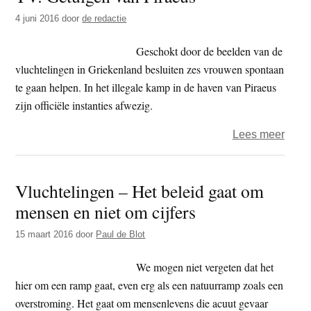
Rob
4 juni 2016
door
de redactie
van
Bove
Geschokt door de beelden van de
en
vluchtelingen in Griekenland besluiten zes vrouwen spontaan
psyc
te gaan helpen. In het illegale kamp in de haven van Piraeus
Luuk
zijn officiële instanties afwezig.
Mur
over
Lees meer
prate
TV:
over
Getu
de
Vluchtelingen – Het beleid gaat om
van
speel
mensen en niet om cijfers
Pirae
van
overl
15 maart 2016
door
Paul de Blot
We mogen niet vergeten dat het
hier om een ramp gaat, even erg als een natuurramp zoals een
overstroming. Het gaat om mensenlevens die acuut gevaar