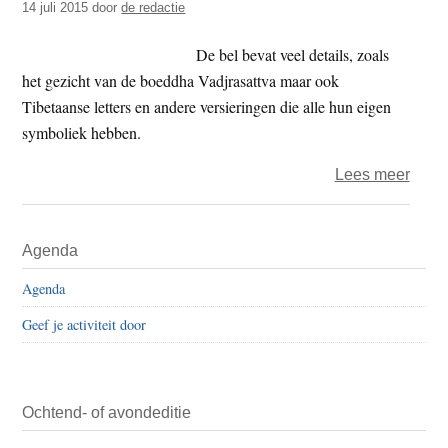
14 juli 2015
door
de redactie
De bel bevat veel details, zoals
het gezicht van de boeddha Vadjrasattva maar ook
Tibetaanse letters en andere versieringen die alle hun eigen
symboliek hebben.
over
Lees meer
Dijss
open
Primaire
Agenda
sessi
Sidebar
Euro
Agenda
met
Geef je activiteit door
Tibe
bel
Ochtend- of avondeditie