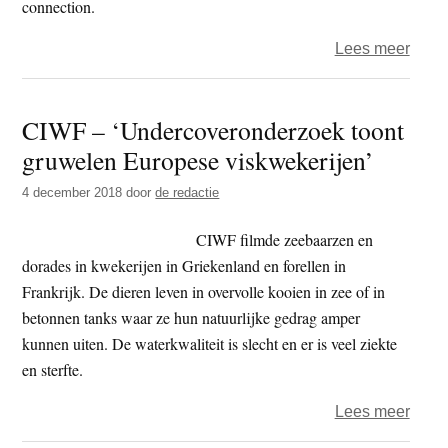
connection.
over
Lees meer
Andr
Voet
CIWF – ‘Undercoveronderzoek toont
–
gruwelen Europese viskwekerijen’
vertr
open
4 december 2018
door
de redactie
nabij
en
CIWF filmde zeebaarzen en
dele
dorades in kwekerijen in Griekenland en forellen in
Frankrijk. De dieren leven in overvolle kooien in zee of in
betonnen tanks waar ze hun natuurlijke gedrag amper
kunnen uiten. De waterkwaliteit is slecht en er is veel ziekte
en sterfte.
over
Lees meer
CIW