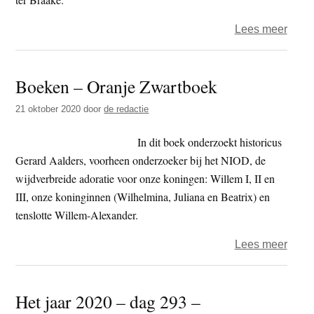
over
Lees meer
Koni
huile
Boeken – Oranje Zwartboek
21 oktober 2020
door
de redactie
In dit boek onderzoekt historicus
Gerard Aalders, voorheen onderzoeker bij het NIOD, de
wijdverbreide adoratie voor onze koningen: Willem I, II en
III, onze koninginnen (Wilhelmina, Juliana en Beatrix) en
tenslotte Willem-Alexander.
over
Lees meer
Boek
–
Het jaar 2020 – dag 293 –
Oran