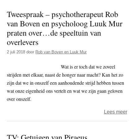
–
Tweespraak – psychotherapeut Rob
‘Und
van Boven en psycholoog Luuk Mur
toont
gruw
praten over…de speeltuin van
Euro
overlevers
viskw
2 juli 2018
door
Rob van Boven en Luuk Mur
Wat is er toch dat we zoveel
strijden met elkaar, naast de honger naar macht? Kan het zo
zijn dat we in onszelf een aanhoudende strijd hebben tussen
wat onze eigenheid ons vertelt en wat we zijn gaan geloven
over onszelf.
over
Lees meer
Twee
–
TV: Getuigen van Piraeus
psych