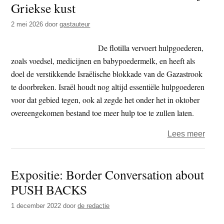
Griekse kust
t
e
e
s
2 mei 2026
door
gastauteur
i
De flotilla vervoert hulpgoederen,
t
zoals voedsel, medicijnen en babypoedermelk, en heeft als
e
doel de verstikkende Israëlische blokkade van de Gazastrook
te doorbreken. Israël houdt nog altijd essentiële hulpgoederen
voor dat gebied tegen, ook al zegde het onder het in oktober
overeengekomen bestand toe meer hulp toe te zullen laten.
over
Lees meer
Israël
valt
Expositie: Border Conversation about
flotill
PUSH BACKS
voor
Gaza
1 december 2022
door
de redactie
aan