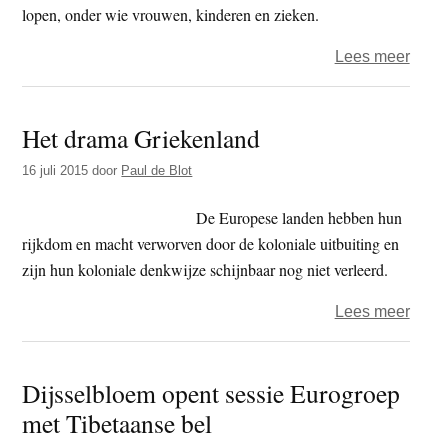
lopen, onder wie vrouwen, kinderen en zieken.
over
Lees meer
Vluch
–
Het drama Griekenland
Het
belei
16 juli 2015
door
Paul de Blot
gaat
om
De Europese landen hebben hun
mens
rijkdom en macht verworven door de koloniale uitbuiting en
en
zijn hun koloniale denkwijze schijnbaar nog niet verleerd.
niet
over
Lees meer
om
Het
cijfer
dram
Dijsselbloem opent sessie Eurogroep
Grie
met Tibetaanse bel