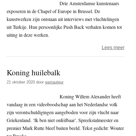
nabij
Drie Amsterdamse kunstenaars
Griek
exposeren in de Chapel of Europe in Brussel. De
kust
kunstwerken zijn ontstaan uit interviews met vluchtelingen
uit Turkije. Hun persoonlijke Push Back verhalen komen tot
uiting in deze werken.
over
Lees meer
Expos
Bord
Koning huilebalk
Conv
abou
21 oktober 2020
door
gastauteur
PUS
BAC
Koning Willem Alexander heeft
vandaag in een videoboodschap aan het Nederlandse volk
zijn verontschuldigingen aangeboden voor zijn vlucht naar
Griekenland. ‘Ik ben niet onfeilbaar’. Spreekstalmeester en
premier Mark Rutte bleef buiten beeld. Tekst gedicht: Wouter
ter Braake.