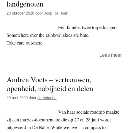
landgenoten
Zwar
20 oktober 2020
door
Joop Ha Hoek
Eén familie, twee torpedojagers.
Somewhere over the rainbow, skies are blue.
Take care out-there.
over
Lees meer
Het
jaar
Andrea Voets – vertrouwen,
2020
openheid, nabijheid en delen
–
dag
20 mei 2020
door
de redactie
293
–
Van haar sociale roadtrip maakte
land
zij een muziek-documentaire die op 27 en 28 juni wordt
uitgevoerd in De Balie: While we live – a compass to