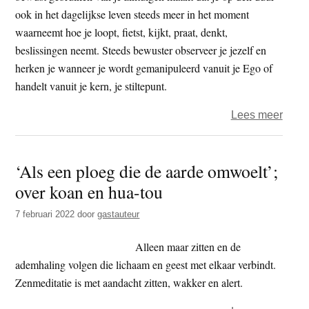
ook in het dagelijkse leven steeds meer in het moment
waarneemt hoe je loopt, fietst, kijkt, praat, denkt,
beslissingen neemt. Steeds bewuster observeer je jezelf en
herken je wanneer je wordt gemanipuleerd vanuit je Ego of
handelt vanuit je kern, je stiltepunt.
over
Lees meer
Dans
met
‘Als een ploeg die de aarde omwoelt’;
je
over koan en hua-tou
ego
–
7 februari 2022
door
gastauteur
Stilte
ervar
Alleen maar zitten en de
ademhaling volgen die lichaam en geest met elkaar verbindt.
Zenmeditatie is met aandacht zitten, wakker en alert.