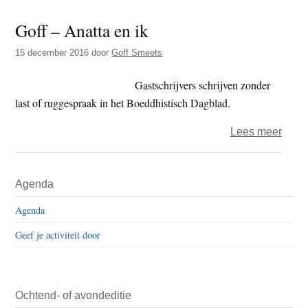
Tja
Goff – Anatta en ik
108
–
15 december 2016
door
Goff Smeets
Leer
eerst
Gastschrijvers schrijven zonder
maar
last of ruggespraak in het Boeddhistisch Dagblad.
eens
over
Lees meer
één
Goff
ding
–
Primaire
kenn
Agenda
Anatt
Sidebar
en
Agenda
ik
Geef je activiteit door
Ochtend- of avondeditie