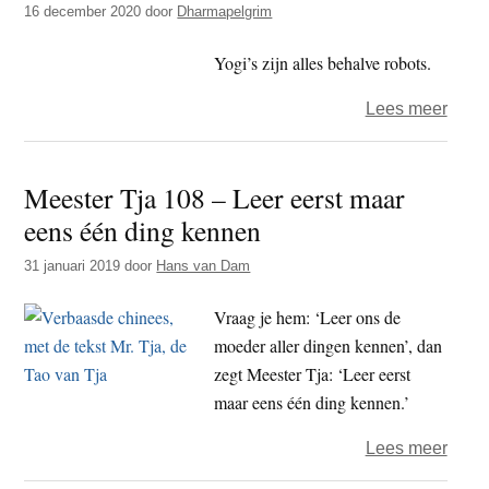
16 december 2020
door
Dharmapelgrim
Vrij
zijn
Yogi’s zijn alles behalve robots.
waar
over
Lees meer
je
De
ook
kern
bent
Meester Tja 108 – Leer eerst maar
van
eens één ding kennen
de
yoga
31 januari 2019
door
Hans van Dam
–
yoga
Vraag je hem: ‘Leer ons de
is
moeder aller dingen kennen’, dan
een
zegt Meester Tja: ‘Leer eerst
syst
maar eens één ding kennen.’
over
Lees meer
Mees