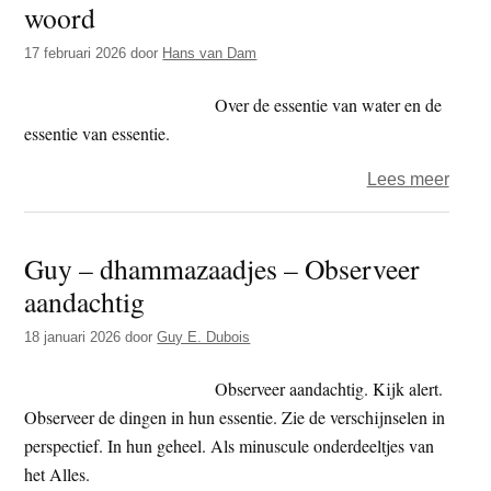
woord
t
e
e
s
17 februari 2026
door
Hans van Dam
i
Over de essentie van water en de
t
essentie van essentie.
e
over
Lees meer
De
essen
Guy – dhammazaadjes – Observeer
van
aandachtig
het
leven
18 januari 2026
door
Guy E. Dubois
in
één
Observeer aandachtig. Kijk alert.
woor
Observeer de dingen in hun essentie. Zie de verschijnselen in
perspectief. In hun geheel. Als minuscule onderdeeltjes van
het Alles.