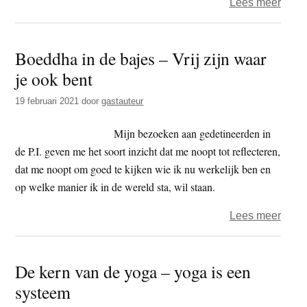
over
Lees meer
‘Als
een
Boeddha in de bajes – Vrij zijn waar
ploe
je ook bent
die
de
19 februari 2021
door
gastauteur
aard
omwoe
Mijn bezoeken aan gedetineerden in
over
de P.I. geven me het soort inzicht dat me noopt tot reflecteren,
koan
dat me noopt om goed te kijken wie ik nu werkelijk ben en
en
op welke manier ik in de wereld sta, wil staan.
hua-
over
Lees meer
tou
Boed
in
De kern van de yoga – yoga is een
de
systeem
bajes
–