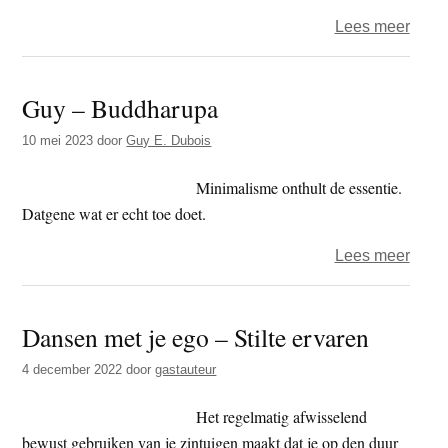
over
Lees meer
Guy
–
Guy – Buddharupa
dham
–
10 mei 2023
door
Guy E. Dubois
Obse
aand
Minimalisme onthult de essentie.
Datgene wat er echt toe doet.
over
Lees meer
Guy
–
Dansen met je ego – Stilte ervaren
Budd
4 december 2022
door
gastauteur
Het regelmatig afwisselend
bewust gebruiken van je zintuigen maakt dat je op den duur