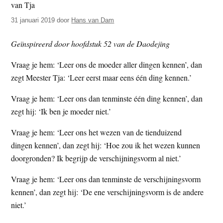
t
e
31 januari 2019
door
Hans van Dam
e
s
i
Geïnspireerd door hoofdstuk 52 van de Daodejing
t
e
Vraag je hem: ‘Leer ons de moeder aller dingen kennen’, dan
zegt Meester Tja: ‘Leer eerst maar eens één ding kennen.’
Vraag je hem: ‘Leer ons dan tenminste één ding kennen’, dan
zegt hij: ‘Ik ben je moeder niet.’
Vraag je hem: ‘Leer ons het wezen van de tienduizend
dingen kennen’, dan zegt hij: ‘Hoe zou ik het wezen kunnen
doorgronden? Ik begrijp de verschijningsvorm al niet.’
Vraag je hem: ‘Leer ons dan tenminste de verschijningsvorm
kennen’, dan zegt hij: ‘De ene verschijningsvorm is de andere
niet.’