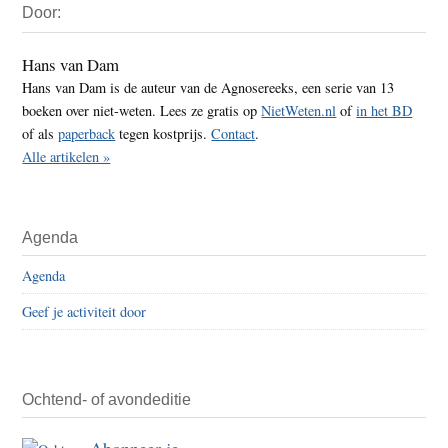
Door:
Sidebar
Hans van Dam
Hans van Dam is de auteur van de Agnosereeks, een serie van 13
boeken over niet-weten. Lees ze gratis op
NietWeten.nl
of
in het BD
of als
paperback
tegen kostprijs.
Contact
.
Alle artikelen »
Agenda
Agenda
Geef je activiteit door
Ochtend- of avondeditie
Abonneer je