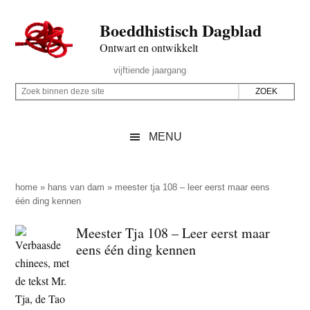
Door
Skip
Spring
Spring
Boeddhistisch Dagblad
naar
to
naar
naar
de
secondary
de
de
Ontwart en ontwikkelt
hoofd
menu
eerste
voettekst
Header
vijftiende jaargang
inhoud
sidebar
Rechts
Z
Z
o
o
e
e
MENU
k
k
b
o
i
p
home
»
hans van dam
»
meester tja 108 – leer eerst maar eens
n
één ding kennen
d
n
e
Meester Tja 108 – Leer eerst maar
e
z
eens één ding kennen
n
e
d
s
e
i
z