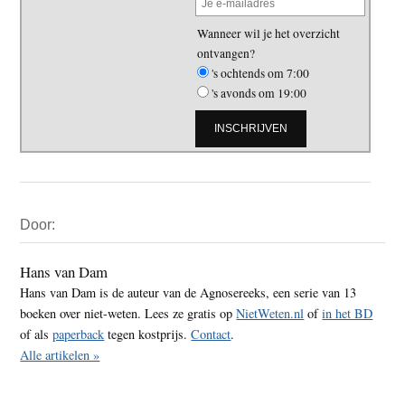
Wanneer wil je het overzicht
ontvangen?
's ochtends om 7:00
's avonds om 19:00
Primaire
Door:
Sidebar
Hans van Dam
Hans van Dam is de auteur van de Agnosereeks, een serie van 13
boeken over niet-weten. Lees ze gratis op
NietWeten.nl
of
in het BD
of als
paperback
tegen kostprijs.
Contact
.
Alle artikelen »