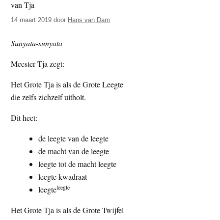
t
e
14 maart 2019
door
Hans van Dam
e
s
i
Sunyata-sunyata
t
e
Meester Tja zegt:
Het Grote Tja is als de Grote Leegte
die zelfs zichzelf uitholt.
Dit heet:
de leegte van de leegte
de macht van de leegte
leegte tot de macht leegte
leegte kwadraat
leegte
leegte
Het Grote Tja is als de Grote Twijfel