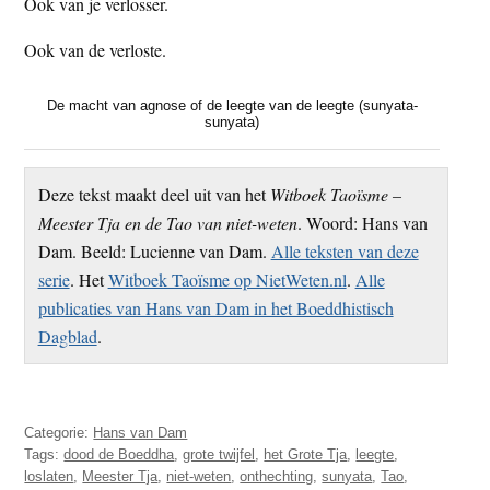
Ook van je verlosser.
Ook van de verloste.
De macht van agnose of de leegte van de leegte (sunyata-
sunyata)
Deze tekst maakt deel uit van het
Witboek Taoïsme –
Meester Tja en de Tao van niet-weten
. Woord: Hans van
Dam. Beeld: Lucienne van Dam.
Alle teksten van deze
serie
. Het
Witboek Taoïsme op NietWeten.nl
.
Alle
publicaties van Hans van Dam in het Boeddhistisch
Dagblad
.
Categorie:
Hans van Dam
Tags:
dood de Boeddha
,
grote twijfel
,
het Grote Tja
,
leegte
,
loslaten
,
Meester Tja
,
niet-weten
,
onthechting
,
sunyata
,
Tao
,