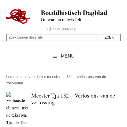
Door
Skip
Spring
Spring
Boeddhistisch Dagblad
naar
to
naar
naar
de
secondary
de
de
Ontwart en ontwikkelt
hoofd
menu
eerste
voettekst
Header
vijftiende jaargang
inhoud
sidebar
Rechts
Z
Z
o
o
e
e
MENU
k
k
b
o
i
p
home
»
hans van dam
»
meester tja 132 – verlos ons van de
n
verlossing
d
n
e
Meester Tja 132 – Verlos ons van de
e
z
verlossing
n
e
d
s
e
i
z