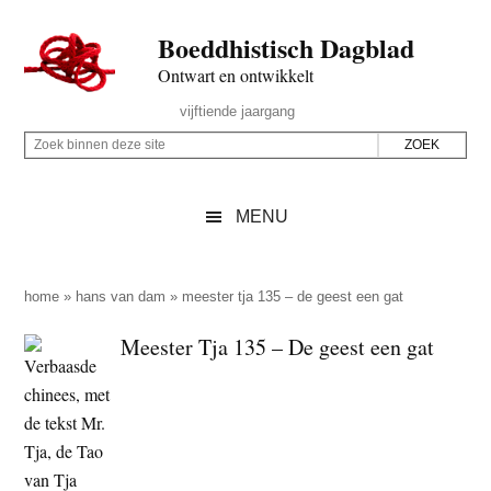
Door
Skip
Spring
Spring
Boeddhistisch Dagblad
naar
to
naar
naar
de
secondary
de
de
Ontwart en ontwikkelt
hoofd
menu
eerste
voettekst
Header
vijftiende jaargang
inhoud
sidebar
Rechts
Z
Z
o
o
e
e
MENU
k
k
b
o
i
p
home
»
hans van dam
»
meester tja 135 – de geest een gat
n
d
Meester Tja 135 – De geest een gat
n
e
e
z
n
e
d
s
e
i
z