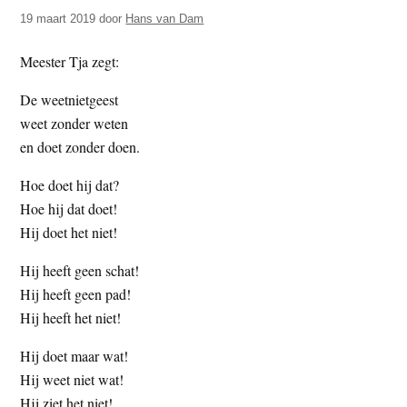
t
e
19 maart 2019
door
Hans van Dam
e
s
Meester Tja zegt:
i
t
De weetnietgeest
e
weet zonder weten
en doet zonder doen.
Hoe doet hij dat?
Hoe hij dat doet!
Hij doet het niet!
Hij heeft geen schat!
Hij heeft geen pad!
Hij heeft het niet!
Hij doet maar wat!
Hij weet niet wat!
Hij ziet het niet!