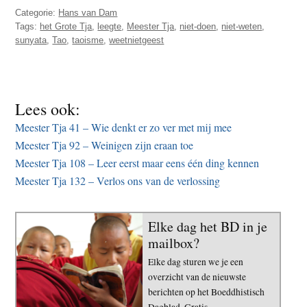
Categorie:
Hans van Dam
Tags:
het Grote Tja
,
leegte
,
Meester Tja
,
niet-doen
,
niet-weten
,
sunyata
,
Tao
,
taoisme
,
weetnietgeest
Lees ook:
Meester Tja 41 – Wie denkt er zo ver met mij mee
Meester Tja 92 – Weinigen zijn eraan toe
Meester Tja 108 – Leer eerst maar eens één ding kennen
Meester Tja 132 – Verlos ons van de verlossing
Elke dag het BD in je
mailbox?
Elke dag sturen we je een
overzicht van de nieuwste
berichten op het Boeddhistisch