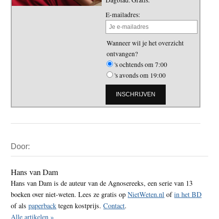
Dagblad. Gratis.
E-mailadres:
Wanneer wil je het overzicht
ontvangen?
's ochtends om 7:00
's avonds om 19:00
Primaire
Door:
Sidebar
Hans van Dam
Hans van Dam is de auteur van de Agnosereeks, een serie van 13
boeken over niet-weten. Lees ze gratis op
NietWeten.nl
of
in het BD
of als
paperback
tegen kostprijs.
Contact
.
Alle artikelen »