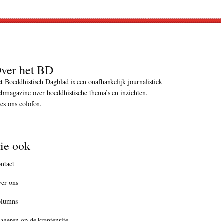
ver het BD
t Boeddhistisch Dagblad is een onafhankelijk journalistiek
bmagazine over boeddhistische thema’s en inzichten.
es ons colofon
.
ie ook
ntact
er ons
olumns
ageren op de krantensite