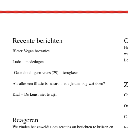
Recente berichten
O
He
B’eter Vegan brownies
we
Le
Ludo – mededogen
Geen dood, geen vrees (29) – terugkeer
Z
Als alles een illusie is, waarom zou je dan nog wat doen?
Ksaf – De kunst niet te zijn
Co
Ov
C
Reageren
We vinden het geweldig om reacties op berichten te krijgen en
Re