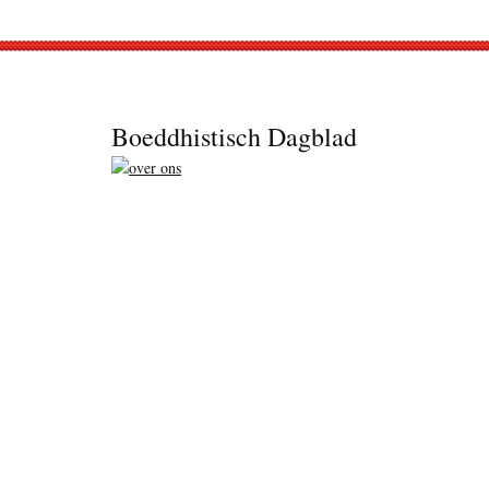
Footer
Boeddhistisch Dagblad