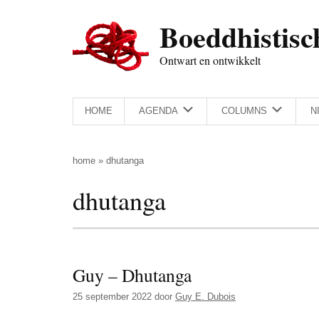
Door
Skip
Spring
Spring
Boeddhistisc
naar
to
naar
naar
de
secondary
de
de
Ontwart en ontwikkelt
hoofd
menu
eerste
voettekst
inhoud
sidebar
HOME
AGENDA
COLUMNS
N
home
»
dhutanga
dhutanga
Guy – Dhutanga
25 september 2022
door
Guy E. Dubois