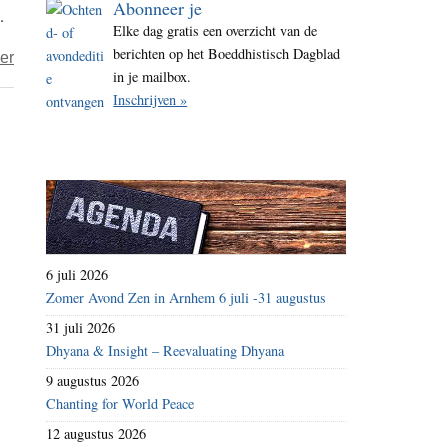
Abonneer je
.
i
Elke dag gratis een overzicht van de
t
berichten op het Boeddhistisch Dagblad
over
er
e
in je mailbox.
Guy
Inschrijven »
–
Dhutanga
6 juli 2026
Zomer Avond Zen in Arnhem 6 juli -31 augustus
31 juli 2026
Dhyana & Insight – Reevaluating Dhyana
9 augustus 2026
Chanting for World Peace
12 augustus 2026