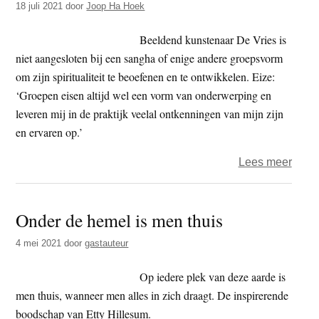
18 juli 2021
door
Joop Ha Hoek
naar
het
Beeldend kunstenaar De Vries is
Oost
niet aangesloten bij een sangha of enige andere groepsvorm
om zijn spiritualiteit te beoefenen en te ontwikkelen. Eize:
‘Groepen eisen altijd wel een vorm van onderwerping en
leveren mij in de praktijk veelal ontkenningen van mijn zijn
en ervaren op.’
over
Lees meer
Eize
de
Onder de hemel is men thuis
Vries
de
4 mei 2021
door
gastauteur
buigi
naar
Op iedere plek van deze aarde is
het
men thuis, wanneer men alles in zich draagt. De inspirerende
Oost
boodschap van Etty Hillesum.