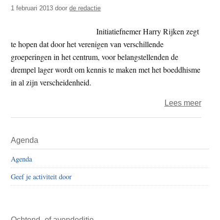
verwa
1 februari 2013
door
de redactie
of
toeg
Initiatiefnemer Harry Rijken zegt
waar
te hopen dat door het verenigen van verschillende
groeperingen in het centrum, voor belangstellenden de
drempel lager wordt om kennis te maken met het boeddhisme
in al zijn verscheidenheid.
over
Lees meer
Meer
sang
Primaire
Agenda
in
Sidebar
één
Agenda
pakh
Geef je activiteit door
Ochtend- of avondeditie