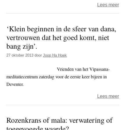
over
Lees meer
Korte
video
‘Klein beginnen in de sfeer van dana,
impre
vertrouwen dat het goed komt, niet
van
Vrie
bang zijn’.
Nede
27 oktober 2013
door
Joop Ha Hoek
Vipa
Vrienden van het Vipassana-
meditatiecentrum zaterdag voor de eerste keer bijeen in
Deventer.
over
Lees meer
‘Klei
begi
Rozenkrans of mala: verwatering of
in
toegevoegde waarde?
de