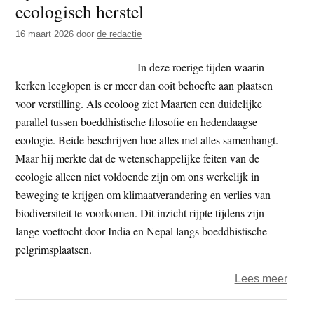
ecologisch herstel
t
e
e
s
16 maart 2026
door
de redactie
i
In deze roerige tijden waarin
t
kerken leeglopen is er meer dan ooit behoefte aan plaatsen
e
voor verstilling. Als ecoloog ziet Maarten een duidelijke
parallel tussen boeddhistische filosofie en hedendaagse
ecologie. Beide beschrijven hoe alles met alles samenhangt.
Maar hij merkte dat de wetenschappelijke feiten van de
ecologie alleen niet voldoende zijn om ons werkelijk in
beweging te krijgen om klimaatverandering en verlies van
biodiversiteit te voorkomen. Dit inzicht rijpte tijdens zijn
lange voettocht door India en Nepal langs boeddhistische
pelgrimsplaatsen.
over
Lees meer
Spiri