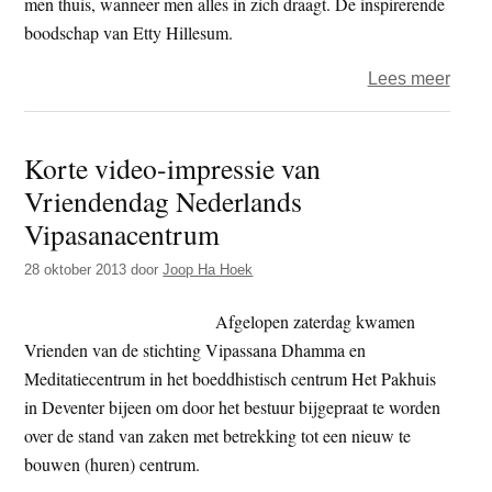
men thuis, wanneer men alles in zich draagt. De inspirerende
boodschap van Etty Hillesum.
over
Lees meer
Onde
de
Korte video-impressie van
heme
Vriendendag Nederlands
is
men
Vipasanacentrum
thuis
28 oktober 2013
door
Joop Ha Hoek
Afgelopen zaterdag kwamen
Vrienden van de stichting Vipassana Dhamma en
Meditatiecentrum in het boeddhistisch centrum Het Pakhuis
in Deventer bijeen om door het bestuur bijgepraat te worden
over de stand van zaken met betrekking tot een nieuw te
bouwen (huren) centrum.