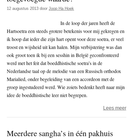
sfeer
12 augustus 2013
door
Joop Ha Hoek
van
dana
In de loop der jaren heeft de
vert
Hartsoetra een steeds grotere betekenis voor mij gekregen en
dat
ik hoop dat ieder die zijn hart opent voor deze soetra, er veel
het
troost en wijsheid uit kan halen. Mijn verbijstering was dan
goed
ook groot toen ik bij een sesshin in België geconfronteerd
komt,
werd met het feit dat boeddhistische soetra’s in de
niet
Nederlandse taal op de melodie van een Russisch orthodox
bang
Marialied, onder begeleiding van een accordeon met de
zijn’.
groep ingestudeerd werd. Wie zoiets bedenkt heeft naar mijn
idee de boeddhistische leer niet begrepen.
over
Lees meer
Roze
of
Meerdere sangha’s in één pakhuis
mala: