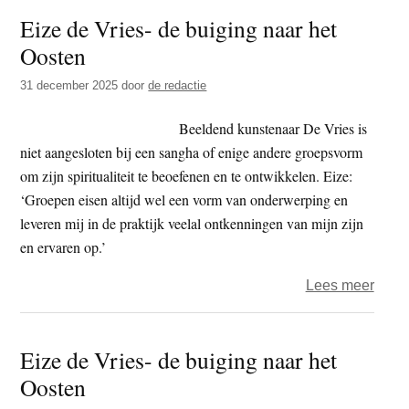
dime
Eize de Vries- de buiging naar het
als
Oosten
sleut
tot
31 december 2025
door
de redactie
ecolo
herst
Beeldend kunstenaar De Vries is
niet aangesloten bij een sangha of enige andere groepsvorm
om zijn spiritualiteit te beoefenen en te ontwikkelen. Eize:
‘Groepen eisen altijd wel een vorm van onderwerping en
leveren mij in de praktijk veelal ontkenningen van mijn zijn
en ervaren op.’
over
Lees meer
Eize
de
Eize de Vries- de buiging naar het
Vries
Oosten
de
buigi