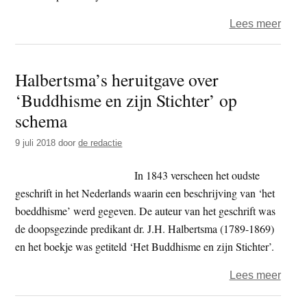
over
Lees meer
Onde
de
Halbertsma’s heruitgave over
heme
‘Buddhisme en zijn Stichter’ op
is
men
schema
thuis
9 juli 2018
door
de redactie
In 1843 verscheen het oudste
geschrift in het Nederlands waarin een beschrijving van ‘het
boeddhisme’ werd gegeven. De auteur van het geschrift was
de doopsgezinde predikant dr. J.H. Halbertsma (1789-1869)
en het boekje was getiteld ‘Het Buddhisme en zijn Stichter’.
over
Lees meer
Halbe