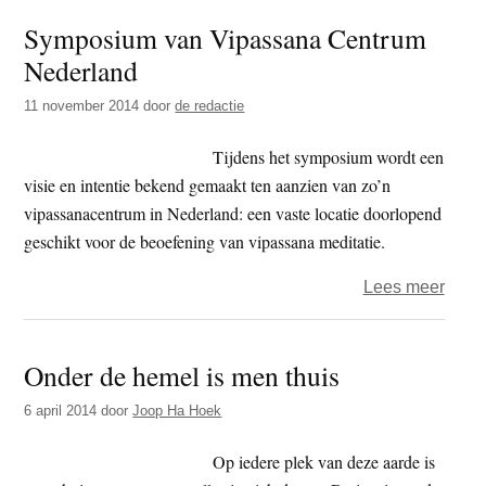
herui
Symposium van Vipassana Centrum
over
Nederland
‘Bud
en
11 november 2014
door
de redactie
zijn
Sticht
Tijdens het symposium wordt een
op
visie en intentie bekend gemaakt ten aanzien van zo’n
sche
vipassanacentrum in Nederland: een vaste locatie doorlopend
geschikt voor de beoefening van vipassana meditatie.
over
Lees meer
Symp
van
Onder de hemel is men thuis
Vipa
Cent
6 april 2014
door
Joop Ha Hoek
Nede
Op iedere plek van deze aarde is