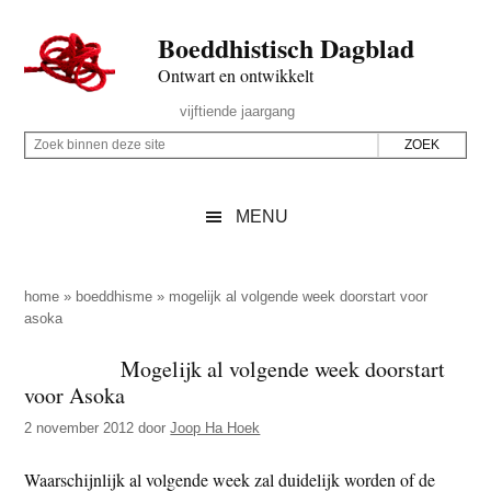
Door
Skip
Spring
Spring
Boeddhistisch Dagblad
naar
to
naar
naar
de
secondary
de
de
Ontwart en ontwikkelt
hoofd
menu
eerste
voettekst
Header
vijftiende jaargang
inhoud
sidebar
Rechts
Z
Z
o
o
e
e
MENU
k
k
b
o
i
p
home
»
boeddhisme
»
mogelijk al volgende week doorstart voor
n
asoka
d
n
e
Mogelijk al volgende week doorstart
e
z
voor Asoka
n
e
d
2 november 2012
door
Joop Ha Hoek
s
e
i
Waarschijnlijk al volgende week zal duidelijk worden of de
z