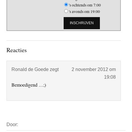
's ochtends om 7:00
's avonds om 19:00
Lees
Reacties
Interacties
Ronald de Goede
zegt
2 november 2012 om
19:08
Bemoedigend …;)
Primaire
Door:
Sidebar