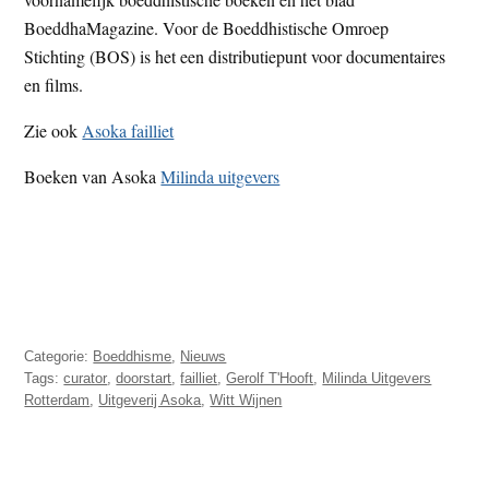
BoeddhaMagazine. Voor de Boeddhistische Omroep
Stichting (BOS) is het een distributiepunt voor documentaires
en films.
Zie ook
Asoka failliet
Boeken van Asoka
Milinda uitgevers
Categorie:
Boeddhisme
,
Nieuws
Tags:
curator
,
doorstart
,
failliet
,
Gerolf T'Hooft
,
Milinda Uitgevers
Rotterdam
,
Uitgeverij Asoka
,
Witt Wijnen