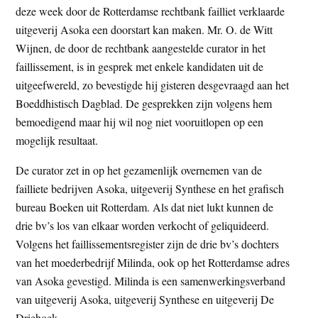
deze week door de Rotterdamse rechtbank failliet verklaarde
t
e
uitgeverij Asoka een doorstart kan maken. Mr. O. de Witt
e
s
Wijnen, de door de rechtbank aangestelde curator in het
i
faillissement, is in gesprek met enkele kandidaten uit de
t
uitgeefwereld, zo bevestigde hij gisteren desgevraagd aan het
e
Boeddhistisch Dagblad. De gesprekken zijn volgens hem
bemoedigend maar hij wil nog niet vooruitlopen op een
mogelijk resultaat.
De curator zet in op het gezamenlijk overnemen van de
failliete bedrijven Asoka, uitgeverij Synthese en het grafisch
bureau Boeken uit Rotterdam. Als dat niet lukt kunnen de
drie bv’s los van elkaar worden verkocht of geliquideerd.
Volgens het faillissementsregister zijn de drie bv’s dochters
van het moederbedrijf Milinda, ook op het Rotterdamse adres
van Asoka gevestigd. Milinda is een samenwerkingsverband
van uitgeverij Asoka, uitgeverij Synthese en uitgeverij De
Driehoek.