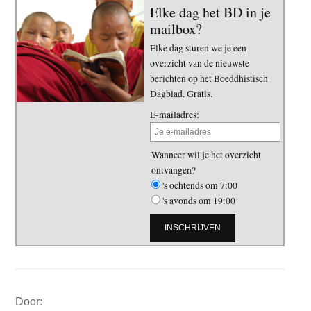
Elke dag het BD in je
mailbox?
Elke dag sturen we je een
overzicht van de nieuwste
berichten op het Boeddhistisch
Dagblad. Gratis.
E-mailadres:
Wanneer wil je het overzicht
ontvangen?
's ochtends om 7:00
's avonds om 19:00
Primaire
Door:
Sidebar