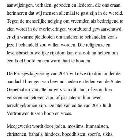
aanwijzingen, verhalen, geboden en liederen, die ons eraan
t
e
herinneren dat wij mensen allemáál te gast zijn in de wereld.
e
s
Tegen de menselijke neiging om vreemden als bedreigend te
i
zien wordt in de overleveringen voortdurend gewaarschuwd;
t
er zijn warme pleidooien om anderen te behandelen zoals
e
jezelf behandeld zou willen worden. Die religieuze en
levensbeschouwelijke rijkdom kan ons ook nu helpen om
een koel hoofd en een warm hart te houden.
De Prinsjesdagviering van 2017 wil déze rijkdom onder de
aandacht brengen van bewindslieden en leden van de Staten-
Generaal en van alle burgers van dit land, of ze nu hier
geboren en getogen zijn, of pas later in hun leven
terechtgekomen zijn. De titel van editie van 2017 luidt:
Vertrouwen tussen hoop en vrees.
Meegewerkt wordt door joden, moslims, humanisten,
christenen, bahaï’s, hindoes, boeddhisten, soefi’s, sikhs,