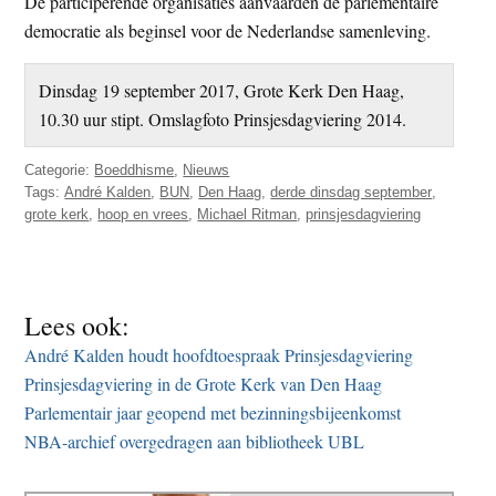
De participerende organisaties aanvaarden de parlementaire
democratie als beginsel voor de Nederlandse samenleving.
Dinsdag 19 september 2017, Grote Kerk Den Haag,
10.30 uur stipt. Omslagfoto Prinsjesdagviering 2014.
Categorie:
Boeddhisme
,
Nieuws
Tags:
André Kalden
,
BUN
,
Den Haag
,
derde dinsdag september
,
grote kerk
,
hoop en vrees
,
Michael Ritman
,
prinsjesdagviering
Lees ook:
André Kalden houdt hoofdtoespraak Prinsjesdagviering
Prinsjesdagviering in de Grote Kerk van Den Haag
Parlementair jaar geopend met bezinningsbijeenkomst
NBA-archief overgedragen aan bibliotheek UBL