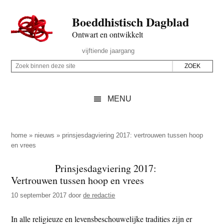
Door
Skip
Spring
Spring
Boeddhistisch Dagblad
naar
to
naar
naar
de
secondary
de
de
Ontwart en ontwikkelt
hoofd
menu
eerste
voettekst
Header
vijftiende jaargang
inhoud
sidebar
Rechts
Z
Z
o
o
e
e
MENU
k
k
b
o
i
p
home
»
nieuws
»
prinsjesdagviering 2017: vertrouwen tussen hoop
n
en vrees
d
n
e
Prinsjesdagviering 2017:
e
z
Vertrouwen tussen hoop en vrees
n
e
d
10 september 2017
door
de redactie
s
e
i
In alle religieuze en levensbeschouwelijke tradities zijn er
z